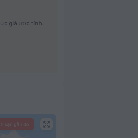
ức giá ước tính.
h sạn gần đó