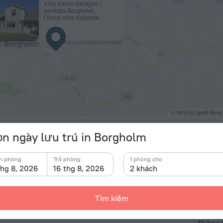
Villa Violen belägen i
centrala Borgholm,
Öland nära badplats.
© Những người đóng
n ngày lưu trú in Borgholm
n phòng
Trả phòng
1 phòng cho
thg 8, 2026
16 thg 8, 2026
2 khách
Tìm kiếm