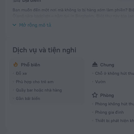
Địa điểm
Bạn muốn đến một nơi mà không lo bị hàng xóm làm phiền? Biệt 
Öland nära badplats.» nằm tại in Borgholm. Biệt thự này tọa lạ
một ly cà phê và ngắm cảnh thành phố qua cửa sổ.
Mở rộng mô tả
Dịch vụ và tiện nghi
Phổ biến
Chung
Đỗ xe
Chỗ ở không hút th
Phù hợp cho trẻ em
Vườn
Quầy bar hoặc nhà hàng
Phòng
Gần bãi biển
Phòng không hút th
Phòng gia đình
Thiết bị phát hiện k