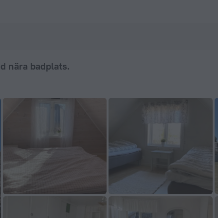
s. in Borgholm – Đặt ngay trên ZenHotels.com
d nära badplats.