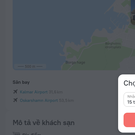
500 m
Chọ
Sân bay
Kalmar Airport
31,6 km
Nhậ
Oskarshamn Airport
53,5 km
15 
Mô tả về khách sạn