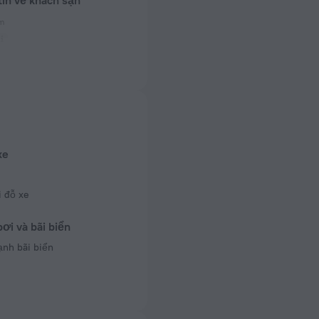
tin về khách sạn
ắm
0 Hz
t)
0 Hz
 phòng
xe
i đỗ xe
ơi và bãi biển
ạnh bãi biển