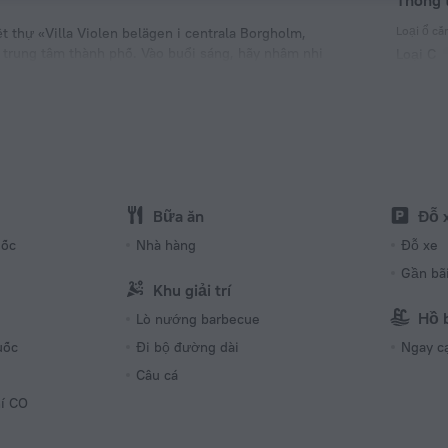
Thông 
Loại ổ c
thự «Villa Violen belägen i centrala Borgholm,
c trung tâm thành phố. Vào buổi sáng, hãy nhâm nhi
Loại C
230 V/5
Loại C
(tiếp đấ
230 V/5
Số lượng
1 phòng
Bữa ăn
Đỗ 
uốc
Nhà hàng
Đỗ xe
Gần bã
Khu giải trí
Hồ b
Lò nướng barbecue
uốc
Đi bộ đường dài
Ngay c
Câu cá
hí CO