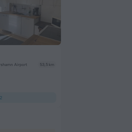
rshamn Airport
53,5 km
2