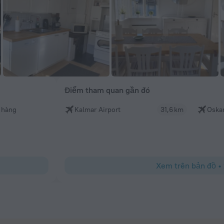
Điểm tham quan gần đó
 hàng
Kalmar Airport
31,6 km
Oska
Xem trên bản đồ
•