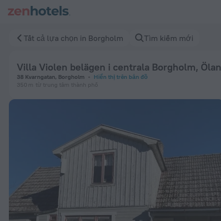
Villa Violen belägen i centrala Borgholm, Öland nära badplat
Tất cả lựa chọn in Borgholm
Tìm kiếm mới
Villa Violen belägen i centrala Borgholm, Ölan
38 Kvarngatan, Borgholm
Hiển thị trên bản đồ
350 m
từ trung tâm thành phố