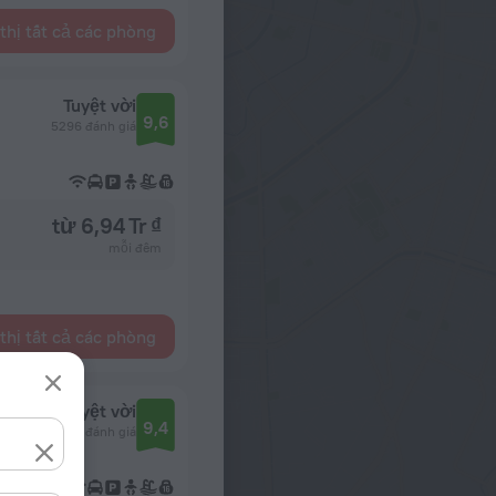
thị tất cả các phòng
Tuyệt vời
9,6
5296 đánh giá
từ 6,94 Tr ₫
mỗi đêm
thị tất cả các phòng
Tuyệt vời
9,4
5049 đánh giá