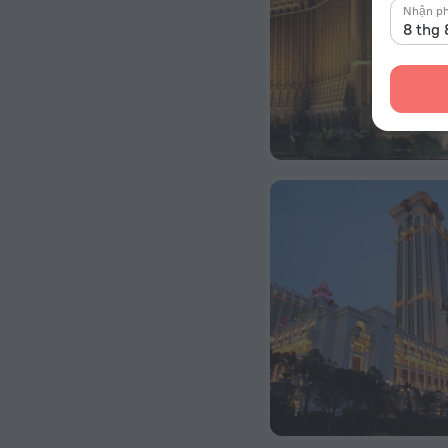
Nhận p
8 thg 