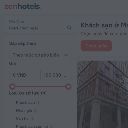
Top 20 Khách sạn ở Ma Cao 2026 từ 2,07 Tr ₫ – Đặt ngay trên
Ma Cao
Khách sạn ở M
Chưa chọn ngày
Chọn ngày để xem phòng
Sắp xếp theo
Chọn ngày
Theo mức độ phổ biến
Giá
Loại cơ sở lưu trú
Khách sạn
Nhà nghỉ
Căn hộ
Khách sạn căn hộ