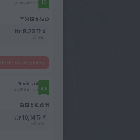
10
2709 đánh giá
từ 8,23 Tr ₫
mỗi đêm
thị tất cả các phòng
Tuyệt vời
9,8
2820 đánh giá
từ 10,14 Tr ₫
mỗi đêm