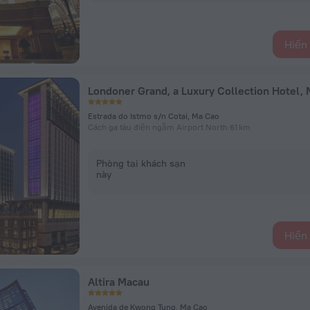
Hiển 
Londoner Grand, a Luxury Collection Hotel,
Estrada do Istmo s/n Cotai, Ma Cao
Cách ga tàu điện ngầm Airport North 61 km
Phòng tại khách sạn
này
Hiển 
Altira Macau
Avenida de Kwong Tung, Ma Cao