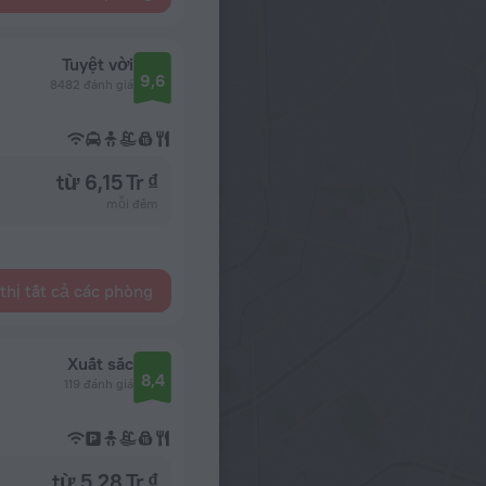
Tuyệt vời
9,6
8482 đánh giá
từ 6,15 Tr ₫
mỗi đêm
thị tất cả các phòng
Xuất sắc
8,4
119 đánh giá
từ 5,28 Tr ₫