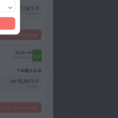
từ 7,78 Tr ₫
mỗi đêm
thị tất cả các phòng
Tuyệt vời
9,4
3026 đánh giá
từ 10,84 Tr ₫
mỗi đêm
thị tất cả các phòng