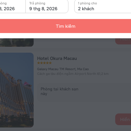
hòng
Trả phòng
1 phòng cho
8, 2026
9 thg 8, 2026
2 khách
Phòng tại khách sạn
này
Tìm kiếm
Hiển 
Hotel Okura Macau
Galaxy Macau TM Resort, Ma Cao
Cách ga tàu điện ngầm Airport North 61,2 km
Phòng tại khách sạn
này
Hiển 