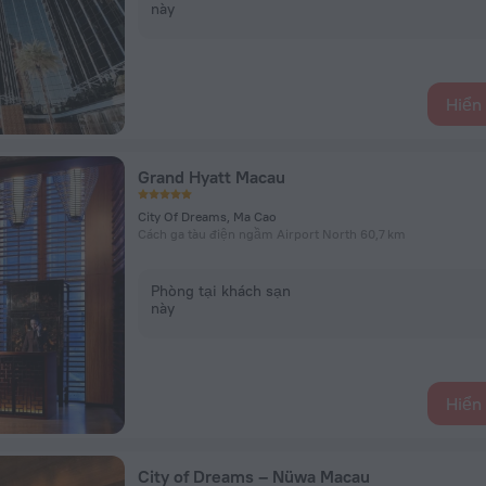
này
Hiển 
Grand Hyatt Macau
City Of Dreams, Ma Cao
Cách ga tàu điện ngầm Airport North 60,7 km
Phòng tại khách sạn
này
Hiển 
City of Dreams – Nüwa Macau