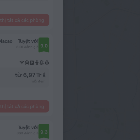
thị tất cả các phòng
 Macao
Tuyệt vời
9,0
8191 đánh giá
từ 6,97 Tr ₫
mỗi đêm
thị tất cả các phòng
Tuyệt vời
9,3
863 đánh giá