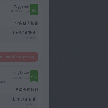
Tuyệt vời
9,1
3985 đánh giá
từ 5,14 Tr ₫
mỗi đêm
thị tất cả các phòng
Tuyệt vời
9,4
1708 đánh giá
 Cao
từ 11,78 Tr ₫
mỗi đêm