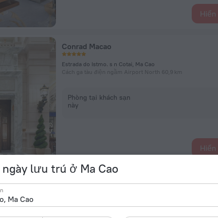
Hiển 
Conrad Macao
Estrada do Istmo. s n Cotai, Ma Cao
Cách ga tàu điện ngầm Airport North 60,9 km
Phòng tại khách sạn
này
Hiển 
ngày lưu trú ở Ma Cao
Galaxy Hotel
ến
Cotai, Ma Cao
Cách ga tàu điện ngầm Airport North 60,9 km