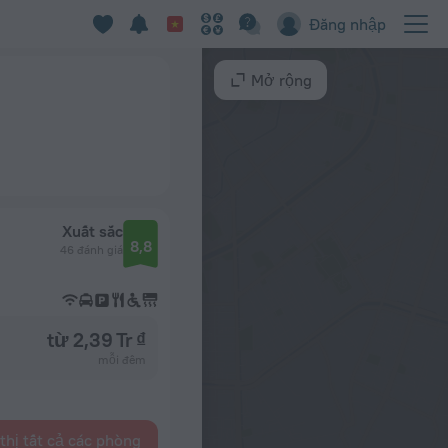
Đăng nhập
Mở rộng
Xuất sắc
8,8
46 đánh giá
từ 2,39 Tr ₫
mỗi đêm
thị tất cả các phòng