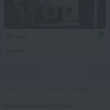
QUT Hotel
8,4
Cách trung tâm Almaty 2,7 km
từ 1,17 Tr ₫
mỗi đêm
1
2
3
4
5
141
Trang chủ
Ka-dắc-xtan (Kazakhstan)
Almaty
Lựa chọn khách sạn in Almaty