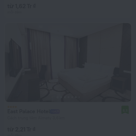
từ 1,62 Tr ₫
mỗi đêm
East Palace Hotel
8,5
Cách trung tâm Almaty 3,6 km
từ 2,21 Tr ₫
mỗi đêm