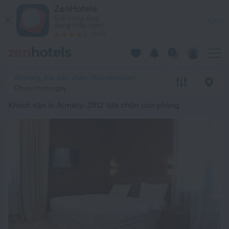
Top 20 Khách sạn in Almaty 2026 từ 910.994 ₫ – Đặt ngay trê
ZenHotels
Giá trong ứng
Xem
dụng thấp hơn!
4260
Almaty, Ka-dắc-xtan (Kazakhstan)
Chưa chọn ngày
Khách sạn in Almaty
: 2812 lựa chọn còn phòng