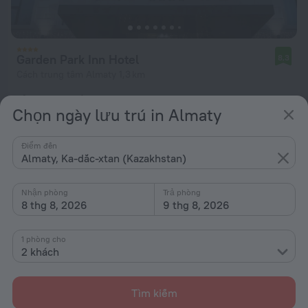
Garden Park Inn Hotel
8,3
Cách trung tâm Almaty 1,3 km
từ 2,84 Tr ₫
Chọn ngày lưu trú in Almaty
mỗi đêm
Điểm đến
Almaty, Ka-dắc-xtan (Kazakhstan)
Nhận phòng
Trả phòng
8 thg 8, 2026
9 thg 8, 2026
1 phòng cho
2 khách
Tìm kiếm