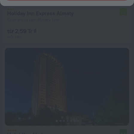
Holiday Inn Express Almaty
7,3
Cách trung tâm Almaty 1 km
từ 2,59 Tr ₫
mỗi đêm
8,2