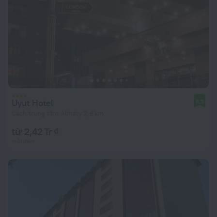
Uyut Hotel
8,3
Cách trung tâm Almaty 2,8 km
từ 2,42 Tr ₫
mỗi đêm