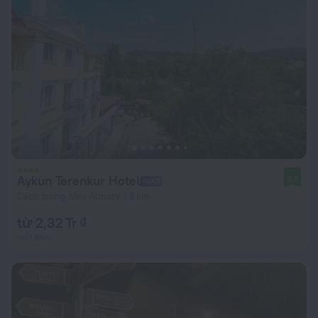
Aykun Terenkur Hotel
8,5
Cách trung tâm Almaty 1,8 km
từ 2,32 Tr ₫
mỗi đêm