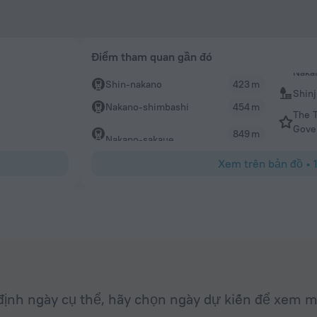
Điểm tham quan gần đó
Shin-nakano
423 m
Shinj
Nakano-shimbashi
454 m
The T
Gove
849 m
Nakano-sakaue
Xem trên bản đồ
•
ịnh ngày cụ thể, hãy chọn ngày dự kiến để xem m