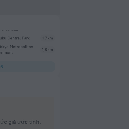
uku Central Park
1,7 km
okyo Metropolitan
1,8 km
rnment
16
ức giá ước tính.