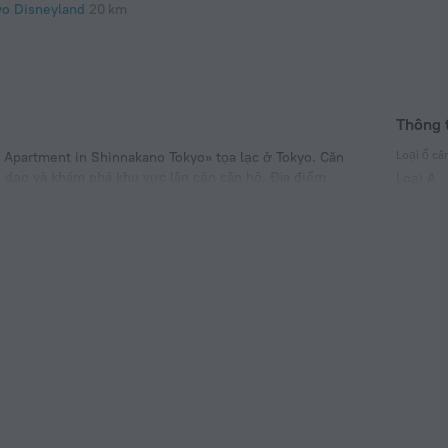
yo Disneyland
20 km
Thông t
Loại ổ c
Apartment in Shinnakano Tokyo» tọa lạc ở Tokyo. Căn
i dạo và khám phá khu vực lân cận căn hộ. Địa điểm
Loại A
yo Metropolitan Government.
100 V/5
Loại A
(tiếp đấ
100 V/5