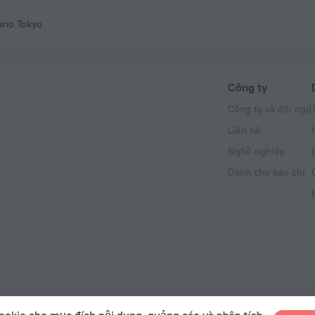
ano Tokyo
Công ty
Công ty và đội ngũ
Liên hệ
Nghề nghiệp
Dành cho báo chí