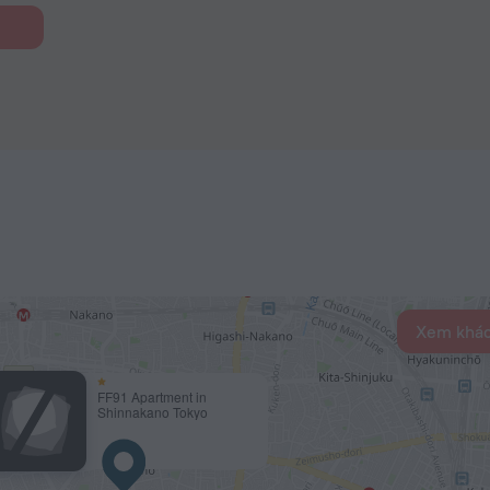
Xem khác
FF91 Apartment in
Shinnakano Tokyo