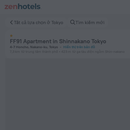
FF91 Apartment in Shinnakano Tokyo ở Tokyo – Đặt ngay trên
Tất cả lựa chọn ở Tokyo
Tìm kiếm mới
FF91 Apartment in Shinnakano Tokyo
4-7 Honcho, Nakano-ku, Tokyo
Hiển thị trên bản đồ
7,3 km
từ trung tâm thành phố
423 m
từ ga tàu điện ngầm Shin-nakano