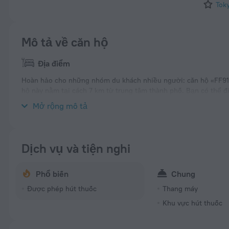
Tok
Mô tả về căn hộ
Địa điểm
Hoàn hảo cho những nhóm du khách nhiều người: căn hộ «FF91 
hộ này nằm tại cách 7 km từ trung tâm thành phố. Bạn có thể đ
gần khách sạn: Shin-nakano, Shinjuku Central Park và The Tok
Mở rộng mô tả
Dịch vụ và tiện nghi
Phổ biến
Chung
Được phép hút thuốc
Thang máy
Khu vực hút thuốc