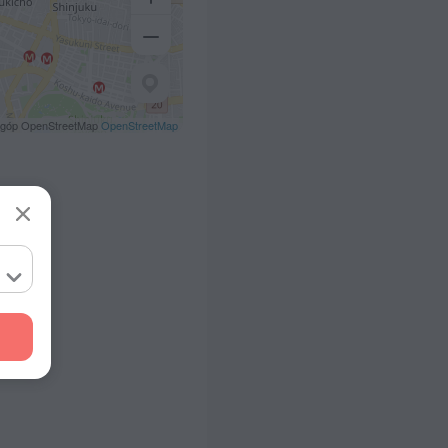
 góp OpenStreetMap
OpenStreetMap
,2 km
m
i
454 m
9 m