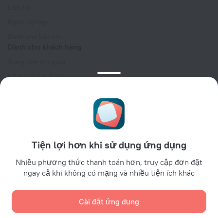
Liên hệ
Nghề nghiệp
Dành cho báo chí
Dành cho khách hàng
Trung tâm trợ giúp
Hỗ trợ khách hàng
Blog du lịch
Cài đặt cookie
Booking Terms & Conditions
Dành cho đối tác
Tiện lợi hơn khi sử dụng ứng dụng
Dành cho chủ cơ sở lưu trú
Dành cho đại lý du lịch
Nhiều phương thức thanh toán hơn, truy cập đơn đặt
ngay cả khi không có mạng và nhiều tiện ích khác
Đối với khách hàng doanh nghiệp
Affiliate program
Cài đặt ứng dụng