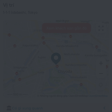
Vị trí
1-1-1 Iidabashi, Tokyo
Xem khách sạn gần đó
500 m
© Những người đóng góp OpenStreetMap
OpenStreetMap
Có gì xung quanh