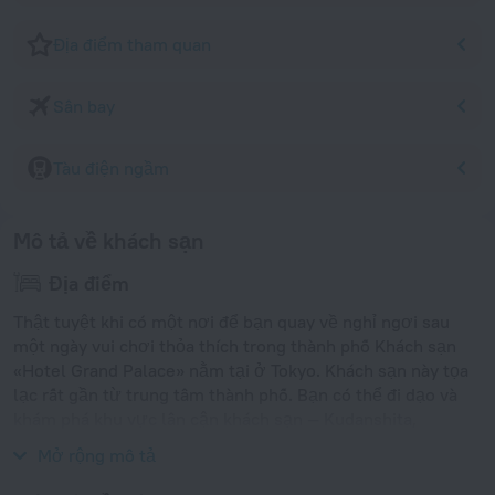
Địa điểm tham quan
Sân bay
Tàu điện ngầm
Mô tả về khách sạn
Địa điểm
Thật tuyệt khi có một nơi để bạn quay về nghỉ ngơi sau
một ngày vui chơi thỏa thích trong thành phố Khách sạn
«Hotel Grand Palace» nằm tại ở Tokyo. Khách sạn này tọa
lạc rất gần từ trung tâm thành phố. Bạn có thể đi dạo và
khám phá khu vực lân cận khách sạn — Kudanshita,
Yasukuni Shrine và Tokyo Imperial Palace.
Mở rộng mô tả