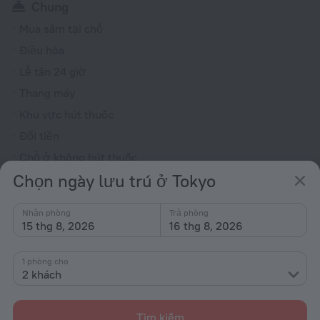
Chung
Mua sắm tại chỗ
Điều hòa
Lễ tân 24 giờ
Thang máy
Khu vực hút thuốc
Đổi tiền
Chỗ ở không hút thuốc
Chọn ngày lưu trú ở Tokyo
Sưởi
Báo
Nhận phòng
Trả phòng
Cửa hàng quà tặng
15 thg 8, 2026
16 thg 8, 2026
Nhà nguyện
1 phòng cho
Phòng
2 khách
Phòng không hút thuốc
Dịch vụ phòng
Tìm kiếm