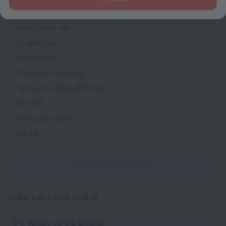
Tủ lạnh
Truyền hình cáp
Tủ lạnh mini
Máy sấy tóc
TV màn hình phẳng
Phòng tắm đứng/Bồn tắm
Bồn tắm
Phòng tắm đứng
Dép lê
Tất cả tiện nghi
52
Điều kiện của chỗ ở
Nhận và trả phòng