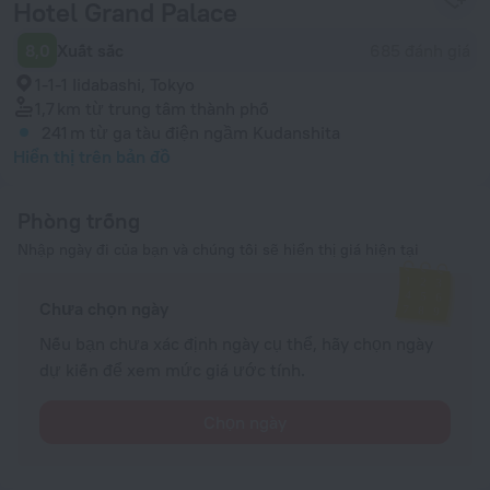
Hotel Grand Palace
8,0
Xuất sắc
685 đánh giá
1-1-1 Iidabashi, Tokyo
1,7 km
từ trung tâm thành phố
241 m
từ ga tàu điện ngầm Kudanshita
Hiển thị trên bản đồ
Phòng trống
Nhập ngày đi của bạn và chúng tôi sẽ hiển thị giá hiện tại
Chưa chọn ngày
Nếu bạn chưa xác định ngày cụ thể, hãy chọn ngày
dự kiến để xem mức giá ước tính.
Chọn ngày