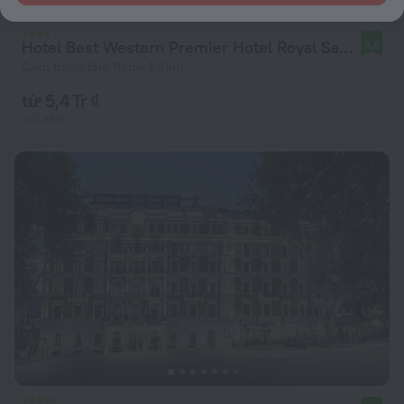
Hotel Best Western Premier Hotel Royal Santina
8,6
Cách trung tâm Roma 1,9 km
từ 5,4 Tr ₫
mỗi đêm