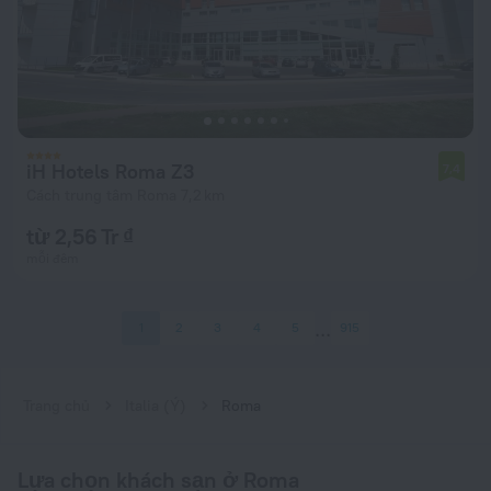
iH Hotels Roma Z3
7,4
Cách trung tâm Roma 7,2 km
từ 2,56 Tr ₫
mỗi đêm
1
2
3
4
5
915
Trang chủ
Italia (Ý)
Roma
Lựa chọn khách sạn ở Roma