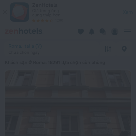
Top 20 Khách sạn ở Roma 2026 từ 1,93 Tr ₫ – Đặt ngay trên Z
ZenHotels
Giá trong ứng
Xem
dụng thấp hơn!
4260
Roma, Italia (Ý)
Chưa chọn ngày
Khách sạn ở Roma
: 18291 lựa chọn còn phòng