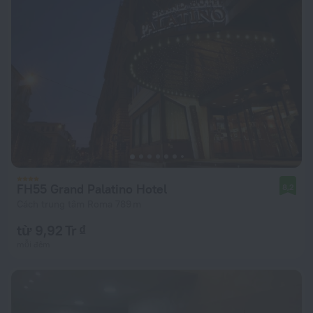
FH55 Grand Palatino Hotel
8,2
Cách trung tâm Roma 789 m
từ 9,92 Tr ₫
mỗi đêm