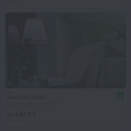
mỗi đêm
Good Life Monti
8,0
Cách trung tâm Roma 743 m
từ 4,87 Tr ₫
mỗi đêm