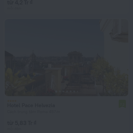
từ 4,2 Tr ₫
mỗi đêm
Hotel Pace Helvezia
7,2
Cách trung tâm Roma 457 m
từ 5,83 Tr ₫
mỗi đêm