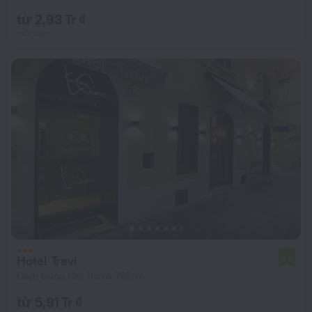
từ 2,93 Tr ₫
mỗi đêm
Hotel Trevi
6,8
Cách trung tâm Roma 765 m
từ 5,91 Tr ₫