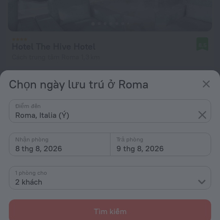
Hotel The Hive Hotel
8,5
Cách trung tâm Roma 1,3 km
từ 6,64 Tr ₫
Chọn ngày lưu trú ở Roma
mỗi đêm
Điểm đến
Roma, Italia (Ý)
Nhận phòng
Trả phòng
8 thg 8, 2026
9 thg 8, 2026
1 phòng cho
2 khách
Tìm kiếm