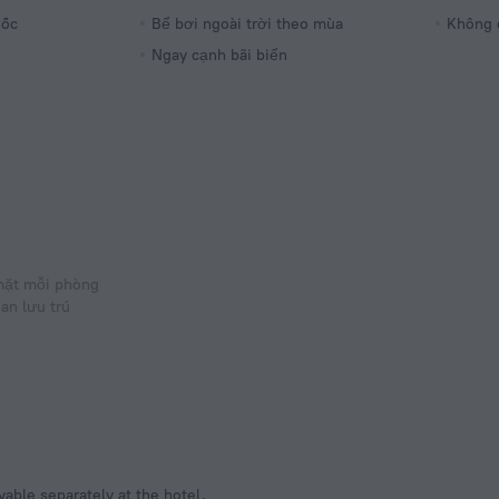
Số lượng
uốc
Bể bơi ngoài trời theo mùa
Không 
5 phòng
Ngay cạnh bãi biển
mặt mỗi phòng
ian lưu trú
ayable separately at the hotel.