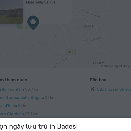
Mare della Gallura
© Những người đóng
ểm tham quan
Sân bay
ello Fountain
36,7 km
Olbia Costa Smera
eo Storico della Brigata
37 km
za d'Italia
37 km
azzo Giordano
37,1 km
haeological Museum of Sanna
37,1 km
ọn ngày lưu trú in Badesi
t'Antonio Abate Cathedral
37,1 km