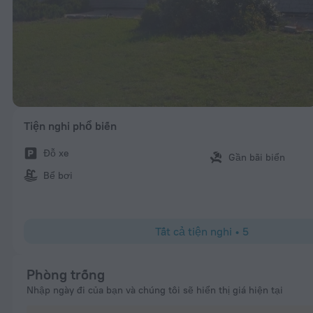
Tiện nghi phổ biến
Đỗ xe
Gần bãi biển
Bể bơi
Tất cả tiện nghi
•
5
Phòng trống
Nhập ngày đi của bạn và chúng tôi sẽ hiển thị giá hiện tại