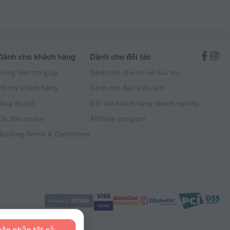
Dành cho khách hàng
Dành cho đối tác
Trung tâm trợ giúp
Dành cho chủ cơ sở lưu trú
Hỗ trợ khách hàng
Dành cho đại lý du lịch
Blog du lịch
Đối với khách hàng doanh nghiệp
Cài đặt cookie
Affiliate program
Booking Terms & Conditions
ấp nhận tất cả