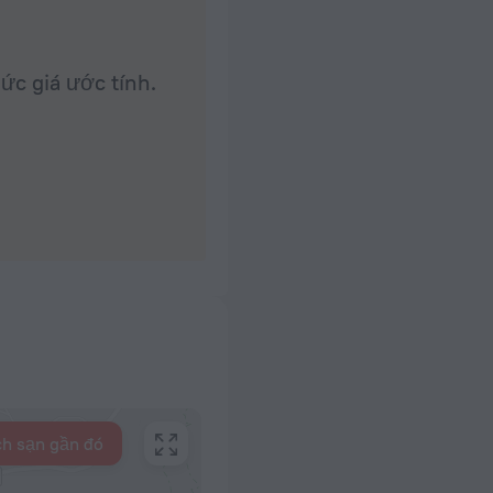
ức giá ước tính.
h sạn gần đó