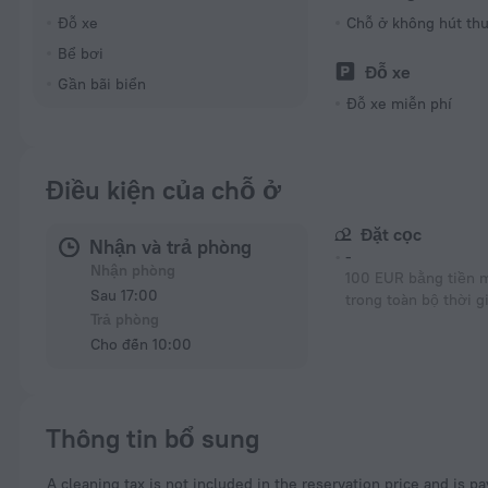
Đỗ xe
Chỗ ở không hút th
Bể bơi
Đỗ xe
Gần bãi biển
Đỗ xe miễn phí
Điều kiện của chỗ ở
Đặt cọc
Nhận và trả phòng
-
Nhận phòng
100 EUR bằng tiền 
Sau 17:00
trong toàn bộ thời g
Trả phòng
Cho đến 10:00
Thông tin bổ sung
A cleaning tax is not included in the reservation price and is p