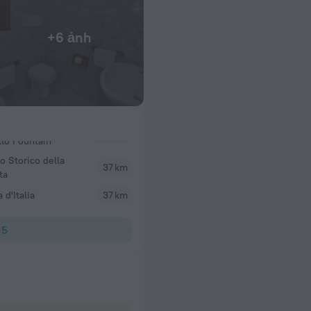
+6 ảnh
 Storico della
37 km
ta
 d'Italia
37 km
15