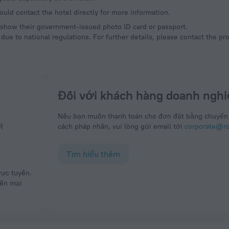
ould contact the hotel directly for more information.
d show their government-issued photo ID card or passport.
ue to national regulations. For further details, please contact the pr
Đối với khách hàng doanh nghi
Nếu bạn muốn thanh toán cho đơn đặt bằng chuyển
R
cách pháp nhân, vui lòng gửi email tới
corporate@rou
Tìm hiểu thêm
yến mại