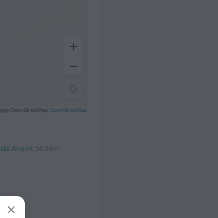
 góp OpenStreetMap
OpenStreetMap
lda Airport
54,9 km