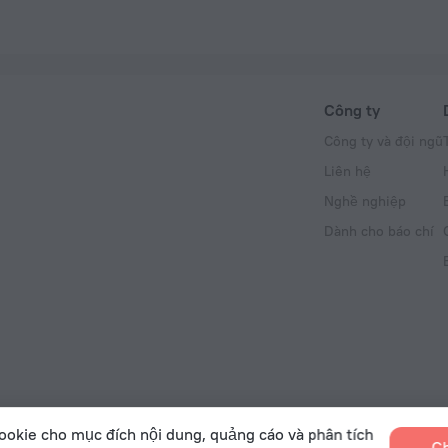
Công ty
Công ty và đội ngũ
Liên hệ
Nghề nghiệp
Dành cho báo chí
ookie cho mục đích nội dung, quảng cáo và phân tích
Ch