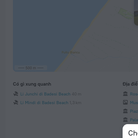
500 m
Có gì xung quanh
Địa đi
Li Junchi di Badesi Beach
40 m
Ros
Li Mindi di Badesi Beach
1,3 km
Mus
Piaz
Pal
Arc
Ch
San