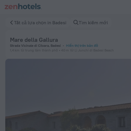
Mare della Gallura in Badesi – Đặt ngay trên ZenHotels.com
Tất cả lựa chọn in Badesi
Tìm kiếm mới
Mare della Gallura
Strada Vicinale di Cilvara, Badesi
Hiển thị trên bản đồ
1,4 km
từ trung tâm thành phố
40 m
từ Li Junchi di Badesi Beach