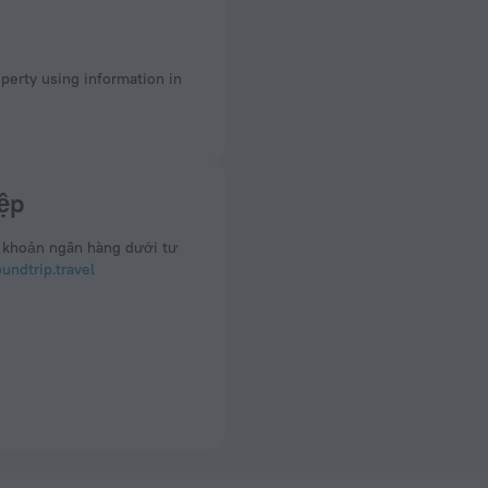
operty using information in
ệp
 khoản ngân hàng dưới tư
ndtrip.travel