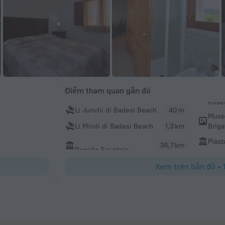
Điểm tham quan gần đó
Li Junchi di Badesi Beach
40 m
Museo
Briga
Li Mindi di Badesi Beach
1,3 km
Piazza
36,7 km
Rosello Fountain
Xem trên bản đồ
•