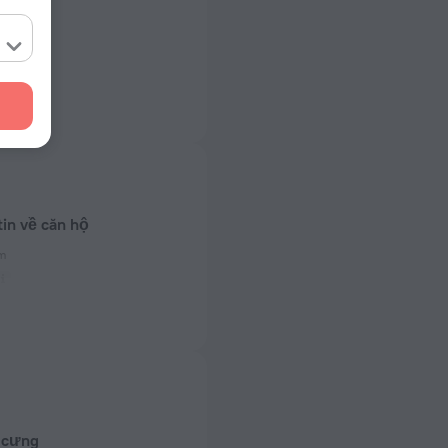
in về căn hộ
ắm
0 Hz
t)
0 Hz
0 Hz
 cưng