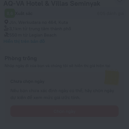
AQ-VA Hotel & Villas Seminyak
8,6
Xuất sắc
605 đánh giá
Jln. Werkudara no 464, Kuta
3,1 km
từ trung tâm thành phố
550 m
từ Legian Beach
Hiển thị trên bản đồ
Phòng trống
Nhập ngày đi của bạn và chúng tôi sẽ hiển thị giá hiện tại
Chưa chọn ngày
Nếu bạn chưa xác định ngày cụ thể, hãy chọn ngày
dự kiến để xem mức giá ước tính.
Chọn ngày