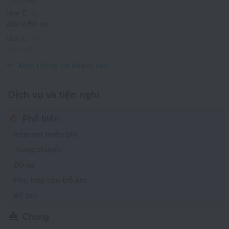
Loại ổ cắm
Loại C
230 V/50 Hz
Loại C
(tiếp đất)
230 V/50 Hz
Xem thông tin khách sạn
Dịch vụ và tiện nghi
Phổ biến
Internet miễn phí
Trung chuyển
Đỗ xe
Phù hợp cho trẻ em
Bể bơi
Chung