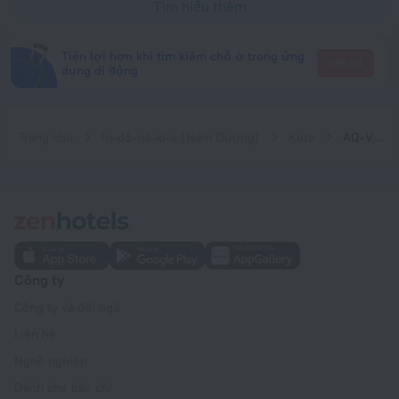
Tìm hiểu thêm
Tiện lợi hơn khi tìm kiếm chỗ ở trong ứng
Đến đó
dụng di động
Trang chủ
In-đô-nê-xi-a (Nam Dương)
Kuta
AQ-VA Hotel & Villas Seminyak
Công ty
Công ty và đội ngũ
Liên hệ
Nghề nghiệp
Dành cho báo chí