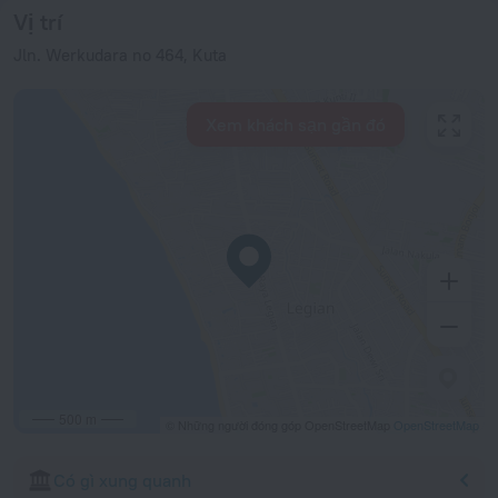
Vị trí
Jln. Werkudara no 464, Kuta
Xem khách sạn gần đó
500 m
© Những người đóng góp OpenStreetMap
OpenStreetMap
Có gì xung quanh