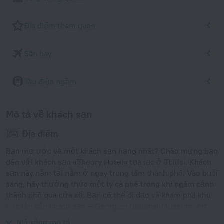
Địa điểm tham quan
Sân bay
Tàu điện ngầm
Mô tả về khách sạn
Địa điểm
Bạn mơ ước về một khách sạn hạng nhất? Chào mừng bạn
đến với khách sạn «Theory Hotel» tọa lạc ở Tbilisi. Khách
sạn này nằm tại nằm ở ngay trung tâm thành phố. Vào buổi
sáng, hãy thưởng thức một ly cà phê trong khi ngắm cảnh
thành phố qua cửa sổ. Bạn có thể đi dạo và khám phá khu
vực lân cận khách sạn — Georgian National Museum, Art
Museum of Georgia và Museum of Soviet Occupation.
Mở rộng mô tả