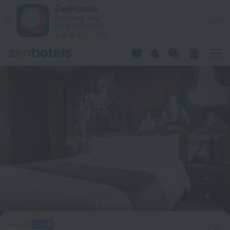
Theory Hotel ở Tbilisi – Đặt ngay trên ZenHotels.com
ZenHotels
Giá trong ứng
Xem
dụng thấp hơn!
4260