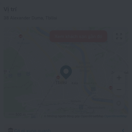
Vị trí
38 Alexander Duma, Tbilisi
Xem khách sạn gần đó
500 m
© Những người đóng góp OpenStreetMap
OpenStreetMap
Có gì xung quanh