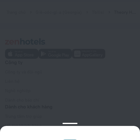
Trang chủ
Giê-oóc-gi-a (Georgia)
Tbilisi
Theory Hotel
Công ty
Công ty và đội ngũ
Liên hệ
Nghề nghiệp
Dành cho báo chí
Dành cho khách hàng
Trung tâm trợ giúp
Hỗ trợ khách hàng
Blog du lịch