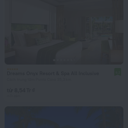
Dreams Onyx Resort & Spa All Inclusive
9,2
Cách trung tâm Punta Cana 35,3 km
từ 8,54 Tr ₫
mỗi đêm