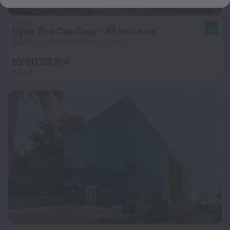
Hyatt Ziva Cap Cana - All Inclusive
9,8
Cách trung tâm Punta Cana 8,7 km
từ 20,29 Tr ₫
mỗi đêm