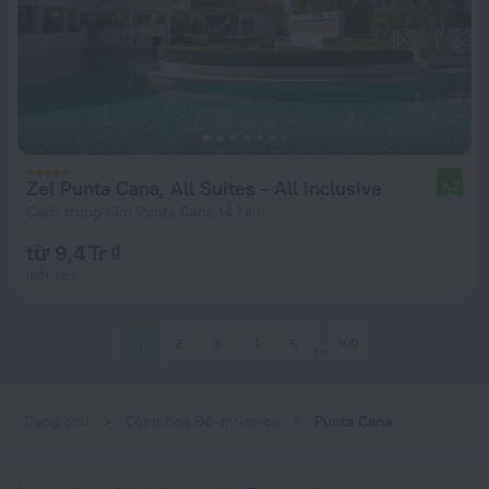
Zel Punta Cana, All Suites - All inclusive
9,2
Cách trung tâm Punta Cana 14,1 km
từ 9,4 Tr ₫
mỗi đêm
1
2
3
4
5
100
Trang chủ
Cộng hoà Đô-mi-ni-ca
Punta Cana