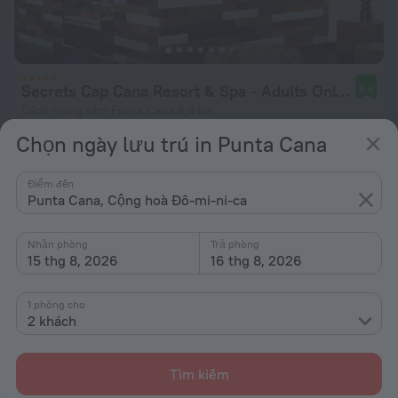
Secrets Cap Cana Resort & Spa - Adults Only - All Inclusive
9,6
Cách trung tâm Punta Cana 8,4 km
Chọn ngày lưu trú in Punta Cana
từ 17,74 Tr ₫
mỗi đêm
Điểm đến
Punta Cana, Cộng hoà Đô-mi-ni-ca
Nhận phòng
Trả phòng
15 thg 8, 2026
16 thg 8, 2026
1 phòng cho
2 khách
Tìm kiếm