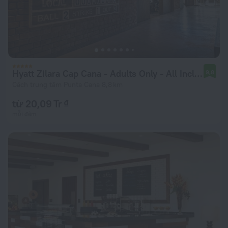
Hyatt Zilara Cap Cana ‐ Adults Only ‐ All Inclusive
9,8
Cách trung tâm Punta Cana 8,8 km
từ 20,09 Tr ₫
mỗi đêm