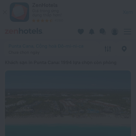
Top 20 Khách sạn in Punta Cana 2026 từ 3,99 Tr ₫ – Đặt ngay 
ZenHotels
Giá trong ứng
Xem
dụng thấp hơn!
4260
Punta Cana, Cộng hoà Đô-mi-ni-ca
Chưa chọn ngày
Khách sạn in Punta Cana
: 1994 lựa chọn còn phòng