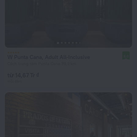
W Punta Cana, Adult All-Inclusive
8,0
Cách trung tâm Punta Cana 39,9 km
từ 14,67 Tr ₫
mỗi đêm