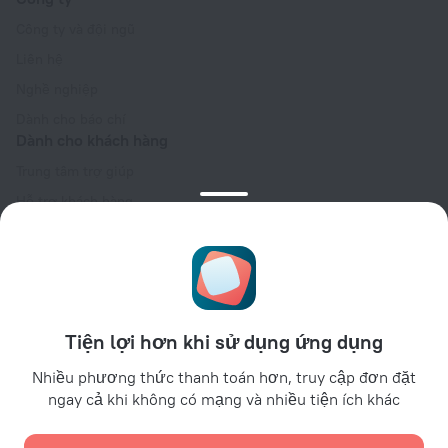
Công ty và đội ngũ
Liên hệ
Nghề nghiệp
Dành cho báo chí
Dành cho khách hàng
Trung tâm trợ giúp
Hỗ trợ khách hàng
Blog du lịch
Cài đặt cookie
Booking Terms & Conditions
Dành cho đối tác
Tiện lợi hơn khi sử dụng ứng dụng
Dành cho chủ cơ sở lưu trú
Dành cho đại lý du lịch
Nhiều phương thức thanh toán hơn, truy cập đơn đặt
ngay cả khi không có mạng và nhiều tiện ích khác
Đối với khách hàng doanh nghiệp
Affiliate program