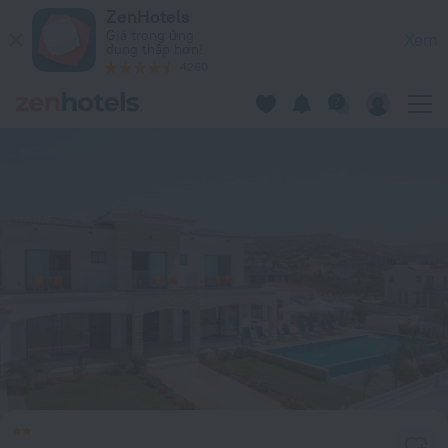
Prestige Bookings in Peyia – Đặt ngay trên ZenHotels.com
ZenHotels
Giá trong ứng
Xem
dụng thấp hơn!
4260