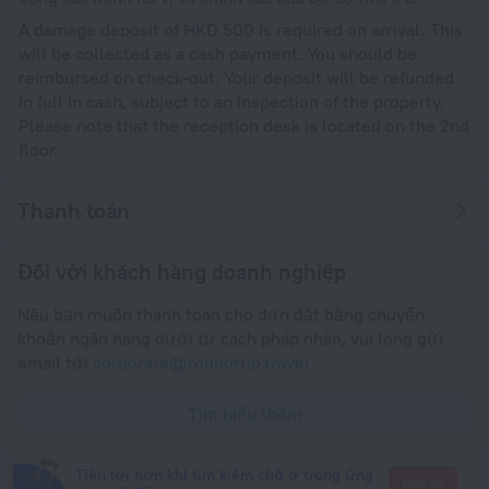
A damage deposit of HKD 500 is required on arrival. This
will be collected as a cash payment. You should be
reimbursed on check-out. Your deposit will be refunded
in full in cash, subject to an inspection of the property.
Please note that the reception desk is located on the 2nd
floor.
Thanh toán
Đối với khách hàng doanh nghiệp
Nếu bạn muốn thanh toán cho đơn đặt bằng chuyển
khoản ngân hàng dưới tư cách pháp nhân, vui lòng gửi
email tới
corporate@roundtrip.travel
Tìm hiểu thêm
Tiện lợi hơn khi tìm kiếm chỗ ở trong ứng
Đến đó