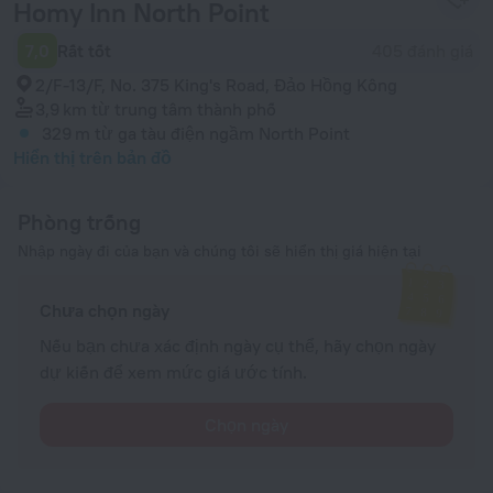
Homy Inn North Point
7,0
Rất tốt
405 đánh giá
2/F-13/F, No. 375 King's Road, Đảo Hồng Kông
3,9 km
từ trung tâm thành phố
329 m
từ ga tàu điện ngầm North Point
Hiển thị trên bản đồ
Phòng trống
Nhập ngày đi của bạn và chúng tôi sẽ hiển thị giá hiện tại
Chưa chọn ngày
Nếu bạn chưa xác định ngày cụ thể, hãy chọn ngày
dự kiến để xem mức giá ước tính.
Chọn ngày