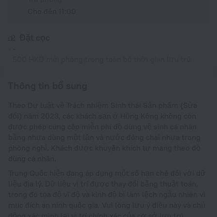
Cho đến 11:00
Đặt cọc
-
500 HKD mỗi phòng trong toàn bộ thời gian lưu trú
Thông tin bổ sung
Theo Dự luật về Trách nhiệm Sinh thái Sản phẩm (Sửa
đổi) năm 2023, các khách sạn ở Hồng Kông không còn
được phép cung cấp miễn phí đồ dùng vệ sinh cá nhân
bằng nhựa dùng một lần và nước đóng chai nhựa trong
phòng nghỉ. Khách được khuyến khích tự mang theo đồ
dùng cá nhân.
Trung Quốc hiện đang áp dụng một số hạn chế đối với dữ
liệu địa lý. Dữ liệu vị trí được thay đổi bằng thuật toán,
trong đó tọa độ vĩ độ và kinh độ bị làm lệch ngẫu nhiên vì
mục đích an ninh quốc gia. Vui lòng lưu ý điều này và chủ
động xác minh lại vị trí chính xác của cơ sở lưu trú.