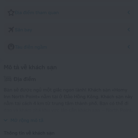
Địa điểm tham quan
Sân bay
Tàu điện ngầm
Mô tả về khách sạn
Địa điểm
Bạn sẽ được ngủ một giấc ngon lành! Khách sạn «Homy
Inn North Point» nằm tại ở Đảo Hồng Kông. Khách sạn này
nằm tại cách 4 km từ trung tâm thành phố. Bạn có thể đi
dạo và khám phá khu vực lân cận khách sạn — North Point,
Victoria Park và Hysan Place.
Mở rộng mô tả
Thông tin về khách sạn