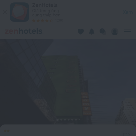
Homy Inn North Point ở Đảo Hồng Kông – Đặt ngay trên ZenH
ZenHotels
Giá trong ứng
Xem
dụng thấp hơn!
4260