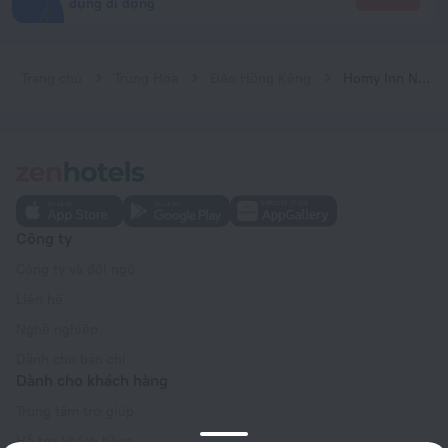
dụng di động
Trang chủ
Trung Hoa
Đảo Hồng Kông
Homy Inn North Point
Công ty
Công ty và đội ngũ
Liên hệ
Nghề nghiệp
Dành cho báo chí
Dành cho khách hàng
Trung tâm trợ giúp
Hỗ trợ khách hàng