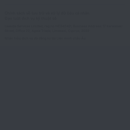
Chính sách về lưu trữ và xử lý dữ liệu cá nhân
Đạo luật dịch vụ kỹ thuật số
Leaside Services Limited, reg.no HE342401, Business Address: 17 Karaiskaki
Street, Office 22, Agaia Triada, Limassol, Cyprus, 3032
Nhãn hiệu dịch vụ đã đăng ký tại Liên minh châu Âu