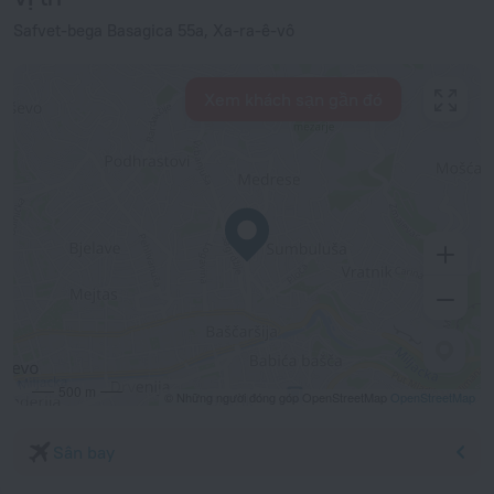
Safvet-bega Basagica 55a, Xa-ra-ê-vô
Xem khách sạn gần đó
500 m
© Những người đóng góp OpenStreetMap
OpenStreetMap
Sân bay