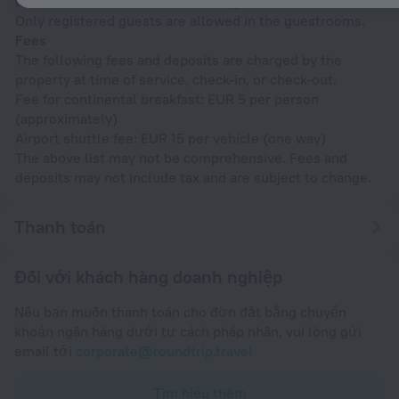
contact information on the booking confirmation.
Only registered guests are allowed in the guestrooms.
Fees
The following fees and deposits are charged by the
property at time of service, check-in, or check-out.
Fee for continental breakfast: EUR 5 per person
(approximately)
Airport shuttle fee: EUR 15 per vehicle (one way)
The above list may not be comprehensive. Fees and
deposits may not include tax and are subject to change.
Thanh toán
Đối với khách hàng doanh nghiệp
Nếu bạn muốn thanh toán cho đơn đặt bằng chuyển
khoản ngân hàng dưới tư cách pháp nhân, vui lòng gửi
email tới
corporate@roundtrip.travel
Tìm hiểu thêm