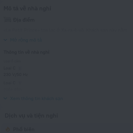
Mô tả về nhà nghỉ
Địa điểm
«Le Petit Prince» tọa lạc ở Xa-ra-ê-vô. Khách sạn này nằm
tại 1 km từ trung tâm thành phố.
Mở rộng mô tả
Thông tin về nhà nghỉ
Loại ổ cắm
Loại C
230 V/50 Hz
Loại C
(tiếp đất)
230 V/50 Hz
Xem thông tin khách sạn
Dịch vụ và tiện nghi
Phổ biến