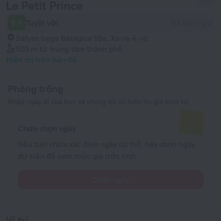
Le Petit Prince
9,6
Tuyệt vời
63 đánh giá
Safvet-bega Basagica 55a, Xa-ra-ê-vô
505 m
từ trung tâm thành phố
Hiển thị trên bản đồ
Phòng trống
Nhập ngày đi của bạn và chúng tôi sẽ hiển thị giá hiện tại
Chưa chọn ngày
Nếu bạn chưa xác định ngày cụ thể, hãy chọn ngày
dự kiến để xem mức giá ước tính.
Chọn ngày
Vị trí