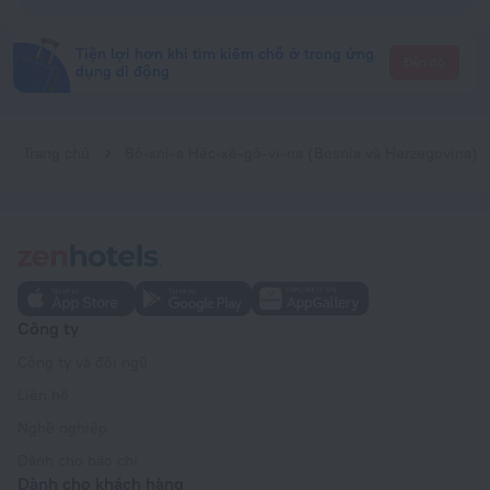
Tiện lợi hơn khi tìm kiếm chỗ ở trong ứng
Đến đó
dụng di động
Trang chủ
Bô-xni-a Héc-xê-gô-vi-na (Bosnia và Herzegovina)
Công ty
Công ty và đội ngũ
Liên hệ
Nghề nghiệp
Dành cho báo chí
Dành cho khách hàng