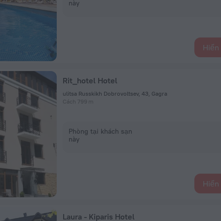
này
Hiển 
Rit_hotel Hotel
ulitsa Russkikh Dobrovoltsev, 43, Gagra
Cách 799 m
Phòng tại khách sạn
này
Hiển 
Laura - Kiparis Hotel