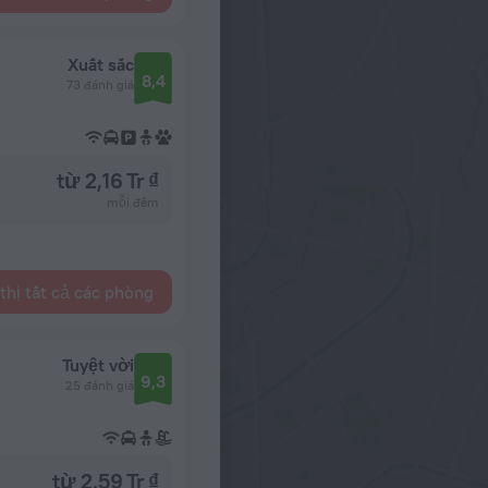
Xuất sắc
8,4
73 đánh giá
từ 2,16 Tr ₫
mỗi đêm
thị tất cả các phòng
Tuyệt vời
9,3
25 đánh giá
từ 2,59 Tr ₫