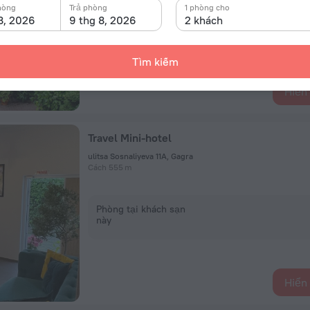
hòng
Trả phòng
1 phòng cho
Phòng tại khách sạn
8, 2026
9 thg 8, 2026
2 khách
này
Tìm kiếm
Hiển 
Travel Mini-hotel
ulitsa Sosnaliyeva 11A, Gagra
Cách 555 m
Phòng tại khách sạn
này
Hiển 