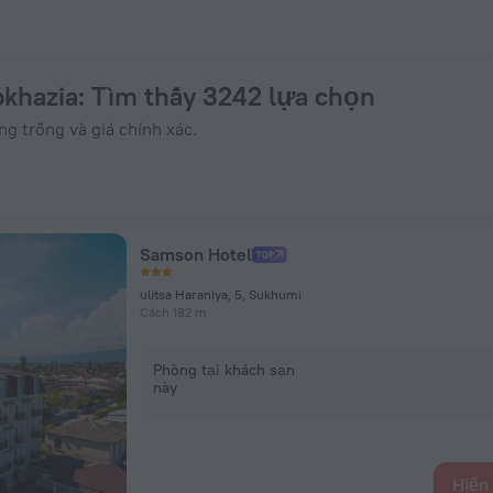
n ZenHotels.com
khazia
: Tìm thấy 3242 lựa chọn
 trống và giá chính xác.
Samson Hotel
ulitsa Haraniya, 5, Sukhumi
Cách 182 m
Phòng tại khách sạn
này
Hiển 