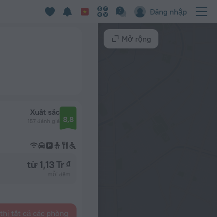
Đăng nhập
Mở rộng
Xuất sắc
8,8
157 đánh giá
từ 1,13 Tr ₫
mỗi đêm
thị tất cả các phòng