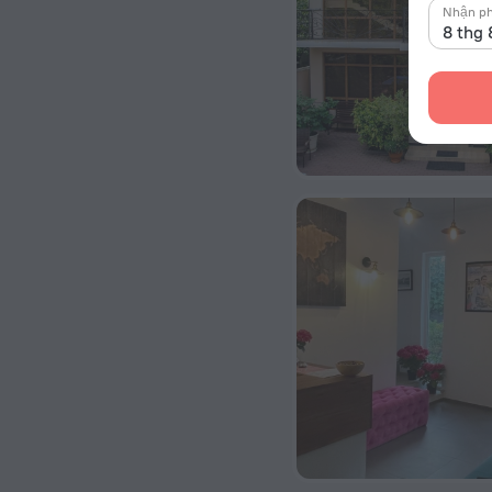
Nhận p
8 thg 