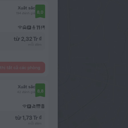
Xuất sắc
8,0
194 đánh giá
từ 2,32 Tr ₫
mỗi đêm
thị tất cả các phòng
Xuất sắc
8,8
42 đánh giá
từ 1,73 Tr ₫
mỗi đêm