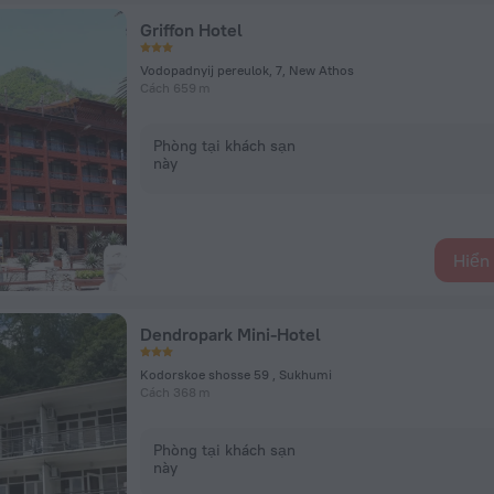
Griffon Hotel
Vodopadnyij pereulok, 7, New Athos
Cách 659 m
Phòng tại khách sạn
này
Hiển 
Dendropark Mini-Hotel
Kodorskoe shosse 59 , Sukhumi
Cách 368 m
Phòng tại khách sạn
này