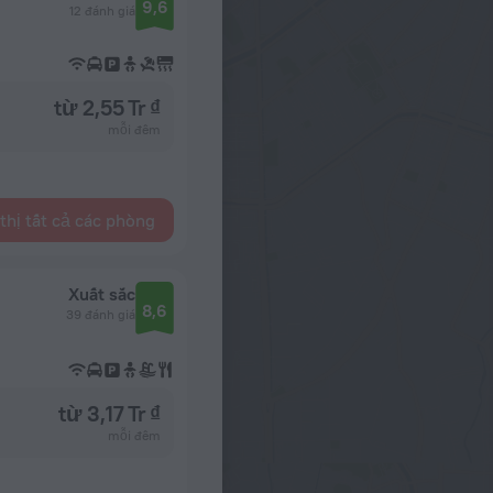
9,6
12 đánh giá
từ 2,55 Tr ₫
mỗi đêm
thị tất cả các phòng
Xuất sắc
8,6
39 đánh giá
từ 3,17 Tr ₫
mỗi đêm