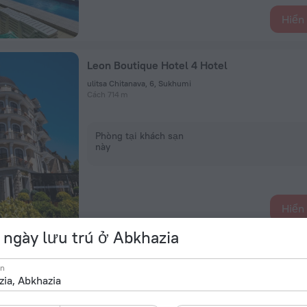
Hiển 
Leon Boutique Hotel 4 Hotel
ulitsa Chitanava, 6, Sukhumi
Cách 714 m
Phòng tại khách sạn
này
Hiển 
ngày lưu trú ở Abkhazia
Arda Hotel
ến
ulitsa Kolhidskaya 2, Gagra
Cách 373 m