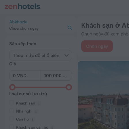
Top 20 Khách sạn ở Abkhazia 2026 từ 1,13 Tr ₫ – Đặt ngay trê
Abkhazia
Khách sạn ở Ab
Chưa chọn ngày
Chọn ngày để xem phòng
Sắp xếp theo
Chọn ngày
Theo mức độ phổ biến
Giá
Loại cơ sở lưu trú
Khách sạn
Nhà nghỉ
Căn hộ
Khách sạn căn hộ