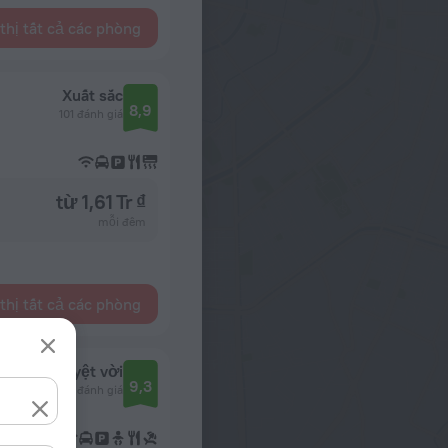
thị tất cả các phòng
Xuất sắc
8,9
101 đánh giá
từ 1,61 Tr ₫
mỗi đêm
thị tất cả các phòng
Tuyệt vời
9,3
156 đánh giá