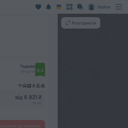
Увійти
Розгорнути
Чудово
9,4
161 відгук
від 6 821 ₴
за ніч
оказати всі номери