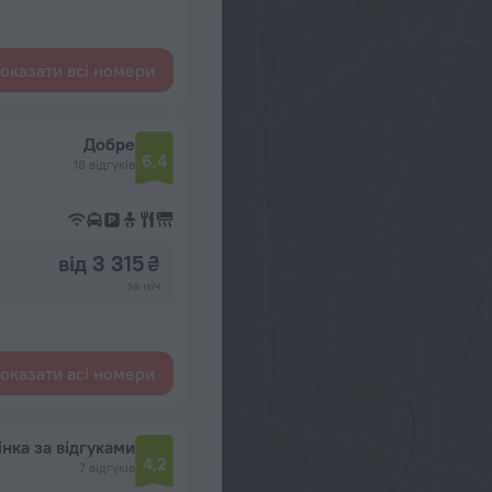
оказати всі номери
Добре
6,4
18 відгуків
від 3 315 ₴
за ніч
оказати всі номери
інка за відгуками
4,2
7 відгуків