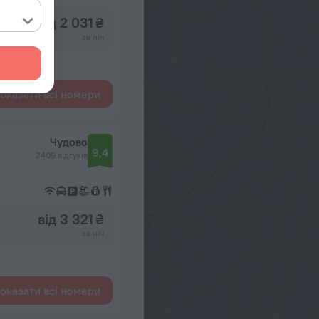
від 2 031 ₴
за ніч
оказати всі номери
Чудово
9,4
2409 відгуків
від 3 321 ₴
за ніч
оказати всі номери