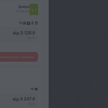
Добре
6,7
29 відгуків
від 3 128 ₴
за ніч
оказати всі номери
від 4 247 ₴
за ніч