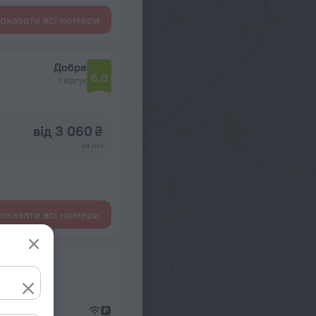
оказати всі номери
Добре
6,0
1 відгук
від 3 060 ₴
за ніч
оказати всі номери