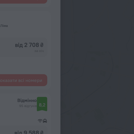
 Ліма
від 2 708 ₴
за ніч
оказати всі номери
Відмінно
8,2
95 відгуків
від 9 588 ₴