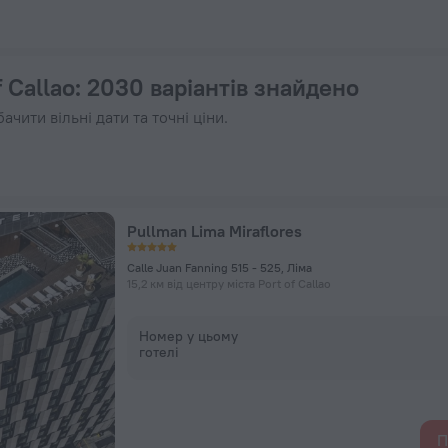
бронюйте зараз на ZenHotels.com
f Callao
: 2030 варіантів знайдено
ачити вільні дати та точні ціни.
Pullman Lima Miraflores
Calle Juan Fanning 515 - 525, Ліма
15,2 км від центру міста Port of Callao
Номер у цьому
готелі
П