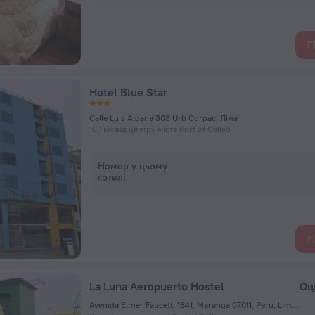
П
Hotel Blue Star
Calle Luis Aldana 303 Urb Corpac, Ліма
15,1 км від центру міста Port of Callao
Номер у цьому
готелі
П
La Luna Aeropuerto Hostel
Оц
Avenida Elmer Faucett, 1641, Maranga 07011, Peru, Lima, Ліма