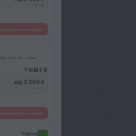
за ніч
оказати всі номери
allao, Lima, Peru, Ліма
від 3 060 ₴
за ніч
оказати всі номери
Чудово