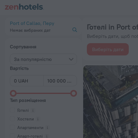
20 найкращих Готелі in Port of Callao 2026 від 1 625 ₴ — За
Port of Callao, Перу
Готелі in Port o
Немає вибраних дат
Виберіть дати, щоб поб
Сортування
Виберіть дати
За популярністю
Вартість
Тип розміщення
Готелі
Хостели
Апартаменти
Апарт-готелі