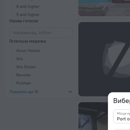
6 and higher
5 and higher
Назва готелю
Готельна мережа
Accor Hotels
Ibis
Ibis Styles
Novotel
Pullman
Показати ще 15
Вибер
Місце п