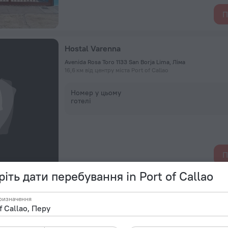
П
Hostal Varenna
Avenida Rosa Toro 1133 San Borja Lima, Ліма
16,6 км від центру міста Port of Callao
Номер у цьому
готелі
П
іть дати перебування in Port of Callao
Thiana hotel
ризначення
1343 Avenida del Aire 1343, LIMA 51 Lima, Peru, Ліма
16,1 км від центру міста Port of Callao