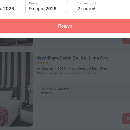
Виїзд
1 номер для
п. 2026
9 серп. 2026
2 гостей
Номер у цьому
готелі
Пошук
П
Wyndham Costa Del Sol Lima City
Av. Salaverry 3060 - Magdalena del Mar, Ліма
10,9 км від центру міста Port of Callao
Номер у цьому
готелі
П