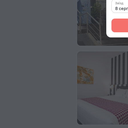
Заїзд
8 сер