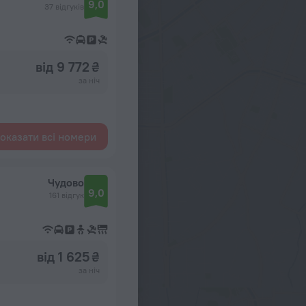
9,0
37 відгуків
від 9 772 ₴
за ніч
оказати всі номери
Чудово
9,0
161 відгук
від 1 625 ₴
за ніч