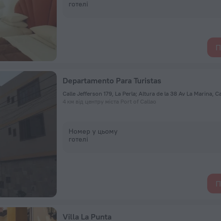
готелі
П
Departamento Para Turistas
Calle Jefferson 179, La Perla; Altura de la 38 Av La Marina, C
4 км від центру міста Port of Callao
Номер у цьому
готелі
П
Villa La Punta