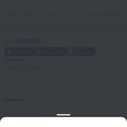
Головна сторінка
Мальта
Сліма
Private Apartment - Saint Julians Seafront
Компанія
Компанія та команда
Контакти
Вакансії
Для преси
Клієнтам
База знань
Служба підтримки
Блог про подорожі