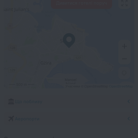
Дивитися готелі поруч
500 m
Учасники © OpenStreetMap
OpenStreetMap
Що поблизу
Аеропорти