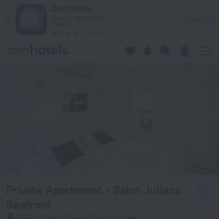
Private Apartment - Saint Julians Seafront в Сліма — Заброн
ZenHotels
Ціни в застосунку
Перегляд
нижчі!
4260
Private Apartment - Saint Julians
Seafront
55 Gorg Borg Olivier Street, Сліма