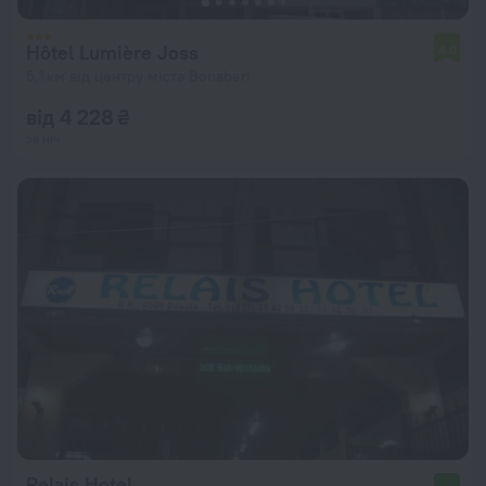
Hôtel Lumière Joss
4,0
5,1 км від центру міста Bonaberi
від 4 228 ₴
за ніч
Relais Hotel