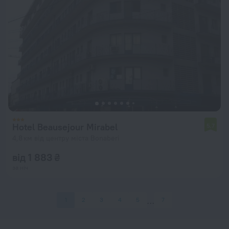
Hotel Beausejour Mirabel
5,7
4,8 км від центру міста Bonaberi
від 1 883 ₴
за ніч
1
2
3
4
5
7