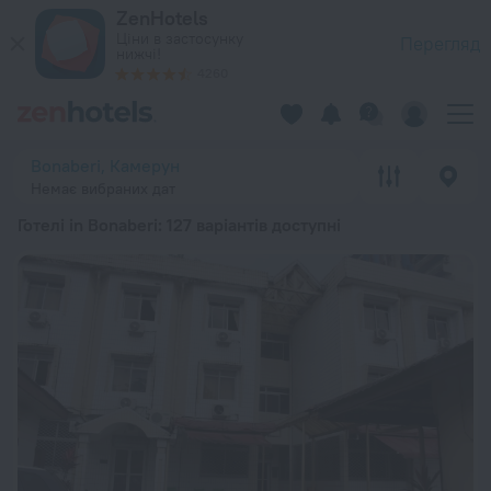
20 найкращих Готелі in Bonaberi 2026 від 1 883 ₴ — Заброню
ZenHotels
Ціни в застосунку
Перегляд
нижчі!
4260
Bonaberi, Камерун
Немає вибраних дат
Готелі in Bonaberi
: 127 варіантів доступні