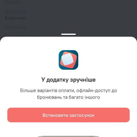
Вакансії
Для преси
Клієнтам
База знань
Служба підтримки
Блог про подорожі
Налаштування файлів cookie
Умови бронювання
Партнерам
У додатку зручніше
Власникам помешкань
Турагентствам
Більше варіантів оплати, офлайн-доступ до
бронювань та багато іншого
Корпоративним клієнтам
Affiliate program
Встановити застосунок
Безпечні платежі