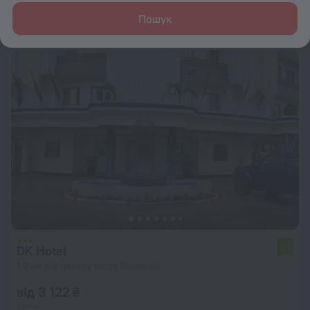
від 10 034 ₴
Пошук
за ніч
DK Hotel
7,1
1,2 км від центру міста Bonaberi
від 3 122 ₴
за ніч