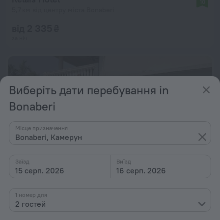
10
5,7 км від центру міста Bonaberi
від 2 335 ₴
за ніч
Виберіть дати перебування in
Bonaberi
Місце призначення
Bonaberi, Камерун
Заїзд
Виїзд
15 серп. 2026
16 серп. 2026
1 номер для
La Villa des Fées
9,6
2 гостей
5,2 км від центру міста Bonaberi