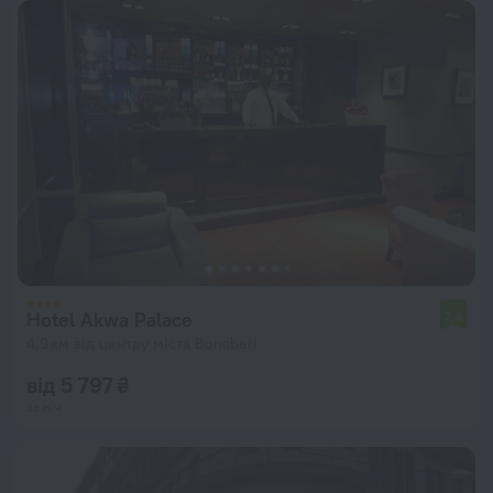
Hotel Akwa Palace
7,4
4,9 км від центру міста Bonaberi
від 5 797 ₴
за ніч