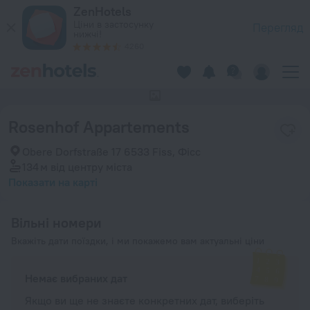
Rosenhof Appartements в Фісс — Забронюйте зараз на ZenH
ZenHotels
Ціни в застосунку
Перегляд
нижчі!
4260
Фотографії цього готелю відсутні
Rosenhof Appartements
Obere Dorfstraße 17 6533 Fiss, Фісс
134 м
від центру міста
Показати на карті
Вільні номери
Вкажіть дати поїздки, і ми покажемо вам актуальні ціни
Немає вибраних дат
Якщо ви ще не знаєте конкретних дат, виберіть