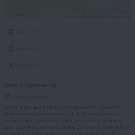
500 m
Учасники © OpenStreetMap
OpenStreetMap
Що поблизу
Цікаві місця
Аеропорти
Опис апартаментів
Розташування
Шукаєте домашній затишок: апартаменти «Rosenhof
Appartements» розташовані в Фісс. Ці апартаменти
розташовані у центрі міста. Випийте вранці філіжанку
кави, дивлячись на місто з вікна. Ви можете прогулятися
та оглянути район апартаменти — Poschilift Ski Lift,