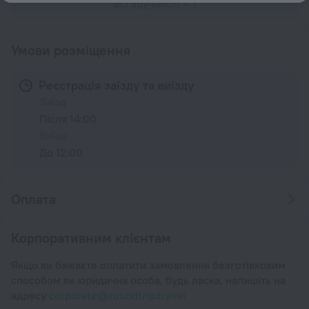
Всі зручності
1
Умови розміщення
Реєстрація заїзду та виїзду
Заїзд
Після 14:00
Виїзд
До 12:00
Оплата
Корпоративним клієнтам
Якщо ви бажаєте оплатити замовлення безготівковим
способом як юридична особа, будь ласка, напишіть на
адресу
corporate@roundtrip.travel