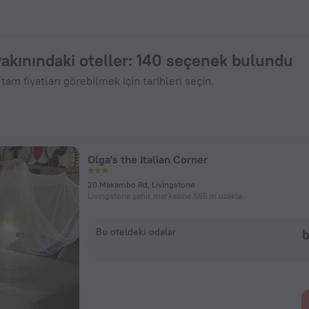
.790 fiyatla - Hemen ZenHotels.com Üzerinden Yer Ayırt
akınındaki oteller
: 140 seçenek bulundu
am fiyatları görebilmek için tarihleri seçin.
Olga's the Italian Corner
20 Makambo Rd, Livingstone
Livingstone şehir merkezine 565 m uzakta
Bu oteldeki odalar
b