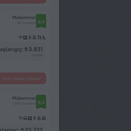
Mükemmel
8,4
92 inceleme
aşlangıç: ₺ 3.831
gecelik
Tüm odaları göster
Mükemmel
8,4
2930 inceleme
şlangıç: ₺ 23.732