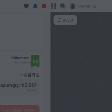
Oturum aç
Büyüt
Mükemmel
8,3
169 inceleme
aşlangıç: ₺ 2.601
gecelik
Tüm odaları göster