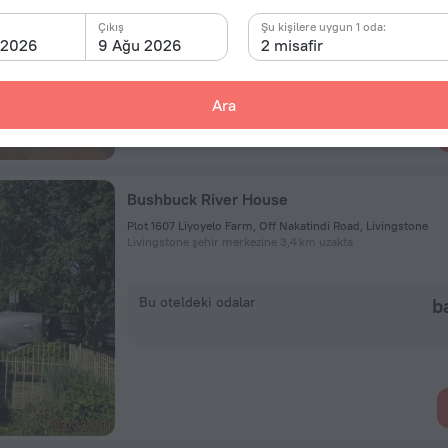
Çıkış
Bu oteldeki odalar
Şu kişilere uygun 1 oda:
baş
 2026
9 Ağu 2026
2 misafir
Ara
Bushbuck River House
Plot 1607 Liyoyelo Farm, Off Nakatindi Road, Livingstone
Livingstone şehir merkezine 3,4 km uzakta
Bu oteldeki odalar
b