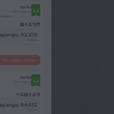
Harika
9,4
328 inceleme
3 Maisoko Street, Nottie Broad, 10101 Livingstone, Zambia, Livingstone
aşlangıç: ₺ 2.370
gecelik
Tüm odaları göster
Harika
9,4
278 inceleme
aşlangıç: ₺ 4.652
gecelik