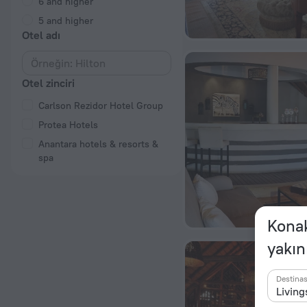
6 and higher
5 and higher
Otel adı
Otel zinciri
Carlson Rezidor Hotel Group
Protea Hotels
Anantara hotels & resorts &
spa
Konak
yakın
Destina