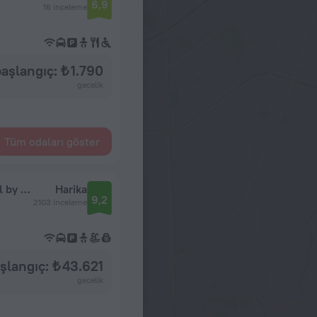
6,9
16 inceleme
aşlangıç: ₺ 1.790
gecelik
Tüm odaları göster
Royal Livingstone Victoria Falls Zambia Hotel by Anantara
Harika
9,2
2103 inceleme
şlangıç: ₺ 43.621
gecelik