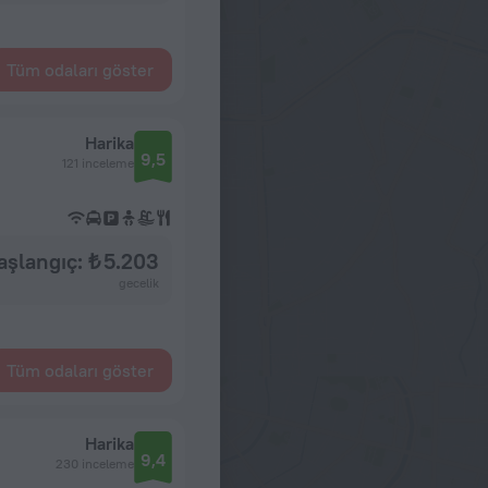
Tüm odaları göster
Harika
9,5
121 inceleme
aşlangıç: ₺ 5.203
gecelik
Tüm odaları göster
Harika
9,4
230 inceleme