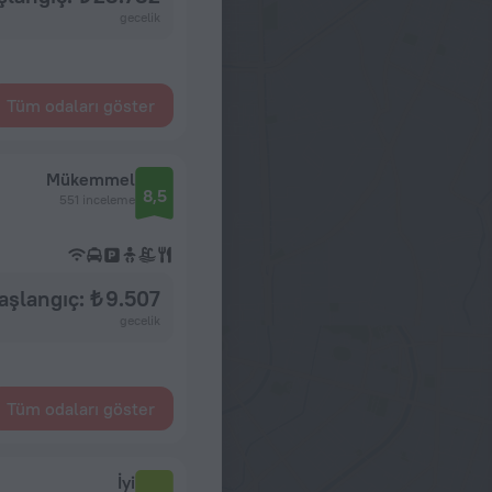
gecelik
Tüm odaları göster
Mükemmel
8,5
551 inceleme
aşlangıç: ₺ 9.507
gecelik
Tüm odaları göster
İyi