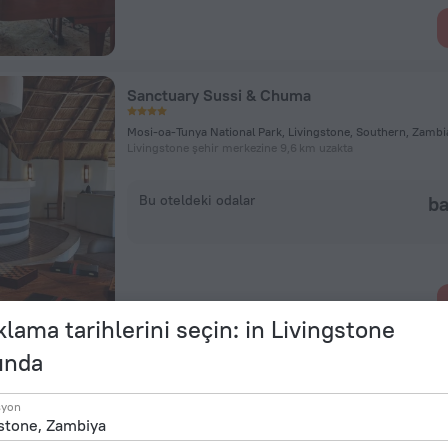
Sanctuary Sussi & Chuma
Livingstone şehir merkezine 9,6 km uzakta
Bu oteldeki odalar
ba
lama tarihlerini seçin: in Livingstone
ında
Thorntree River Lodge
syon
Livingstone, Zambia, Livingstone
Livingstone şehir merkezine 11,3 km uzakta