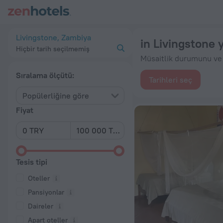
En İyi 20 in Livingstone yakınındaki oteller 2026 minimum ₺ 1
Livingstone, Zambiya
in Livingstone y
Hiçbir tarih seçilmemiş
Müsaitlik durumunu ve t
Sıralama ölçütü:
Tarihleri seç
Popülerliğine göre
Fiyat
Tesis tipi
Oteller
Pansiyonlar
Daireler
Apart oteller