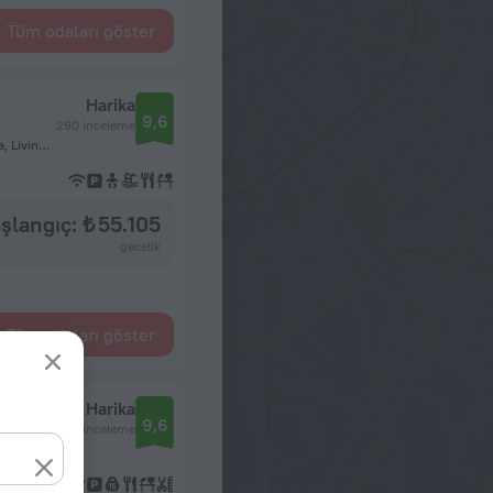
Tüm odaları göster
Harika
9,6
290 inceleme
Mosi-oa-Tunya National Park, Livingstone, Southern, Zambia, Livingstone
şlangıç: ₺ 55.105
gecelik
Tüm odaları göster
Harika
9,6
260 inceleme