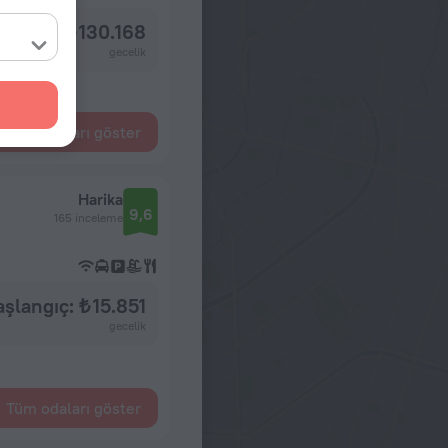
langıç: ₺ 130.168
gecelik
Tüm odaları göster
Harika
9,6
165 inceleme
aşlangıç: ₺ 15.851
gecelik
Tüm odaları göster