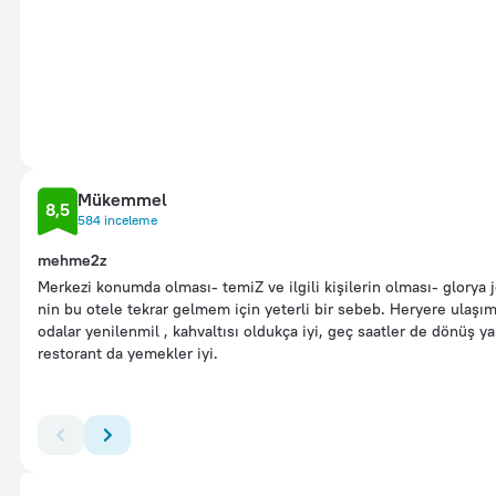
Mükemmel
8,5
584 inceleme
mehme2z
Merkezi konumda olması- temiZ ve ilgili kişilerin olması- glorya 
nin bu otele tekrar gelmem için yeterli bir sebeb. Heryere ulaşım
odalar yenilenmil , kahvaltısı oldukça iyi, geç saatler de dönüş y
restorant da yemekler iyi.