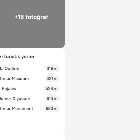
+16 fotoğraf
i turistik yerler
la Qodiriy
319 m
 Timur Museum
421 m
 Rajabiy
524 m
Temur Xiyoboni
614 m
 Timur Monument
683 m