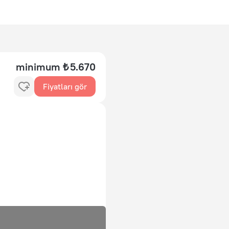
minimum ₺ 5.670
Fiyatları gör