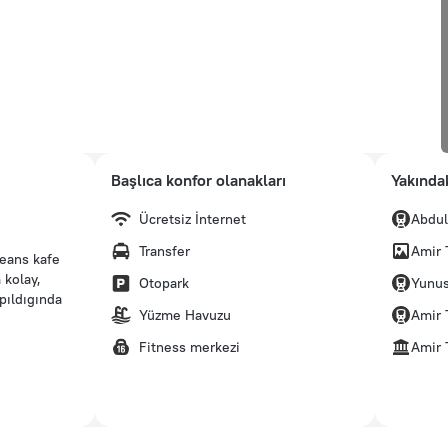
Başlıca konfor olanakları
Yakındak
Ücretsiz İnternet
Abdul
Transfer
Amir
jeans kafe
 kolay,
Otopark
Yunus
apıldıgında
Yüzme Havuzu
Amir 
Fitness merkezi
Amir