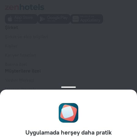
Şirket
Şirket ve ekip bilgileri
Kişiler
Kariyer fırsatları
Basına özel
Müşterilere özel
Yardım Merkezi
Müşteri Desteği
Seyahat blogu
Çerez ayarları
Rezervasyon Kuralları
İş ortaklarına özel
Uygulamada herşey daha pratik
Mülk sahiplerine özel