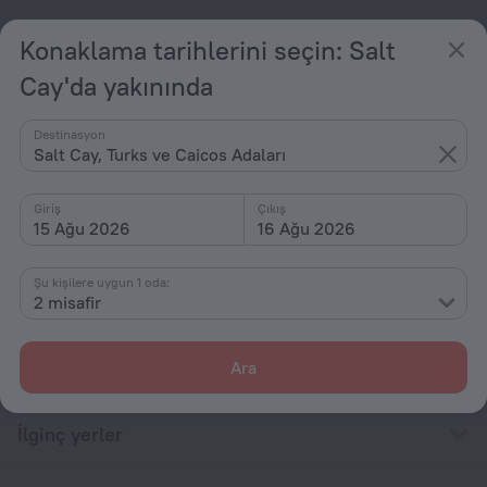
The Last Resort
Konaklama tarihlerini seçin: Salt
Salt Cay şehir merkezine 936 m uzakta
Cay'da yakınında
başlangıç: ₺ 43.910
gecelik
Destinasyon
Salt Cay, Turks ve Caicos Adaları
Ana sayfa
Turks ve Caicos Adaları
Salt Cay
Giriş
Çıkış
15 Ağu 2026
16 Ağu 2026
Otel seçenekleri Salt Cay'da
Şu kişilere uygun 1 oda:
2 misafir
Yıldız sayısına göre
Türüne göre
Ara
Konfor olanakları mevcut
İlginç yerler