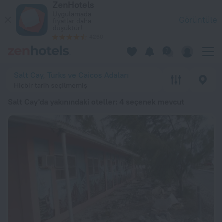
ZenHotels
En İyi 20 Salt Cay'da yakınındaki oteller 2026 minimum ₺ 24.6
Uygulamada
Görüntüle
fiyatlar daha
düşüktür!
4260
Salt Cay, Turks ve Caicos Adaları
Hiçbir tarih seçilmemiş
Salt Cay'da yakınındaki oteller
: 4 seçenek mevcut