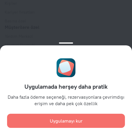
Kişiler
Kariyer fırsatları
Basına özel
Müşterilere özel
Yardım Merkezi
Müşteri Desteği
Seyahat blogu
Çerez ayarları
Rezervasyon Kuralları
İş ortaklarına özel
Uygulamada herşey daha pratik
Mülk sahiplerine özel
Seyahat acentelerine özel
Daha fazla ödeme seçeneği, rezervasyonlara çevrimdışı
erişim ve daha pek çok özellik
Kurumsal müşteriler için
Affiliate program
Uygulamayı kur