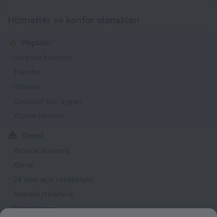
Hizmetler ve konfor olanakları
Popüler
Ücretsiz İnternet
Transfer
Otopark
Çocuklar için uygun
Yüzme Havuzu
Genel
Yerinde alışveriş
Klima
24 saat açık resepsiyon
Asansör/teleferik
Döviz bürosu