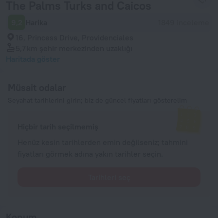
The Palms Turks and Caicos
9,2
Harika
1849 inceleme
16, Princess Drive, Providenciales
5,7 km
şehir merkezinden uzaklığı
Haritada göster
Müsait odalar
Seyahat tarihlerini girin; biz de güncel fiyatları gösterelim
Hiçbir tarih seçilmemiş
Henüz kesin tarihlerden emin değilseniz; tahmini
fiyatları görmek adına yakın tarihler seçin.
Tarihleri seç
Konum