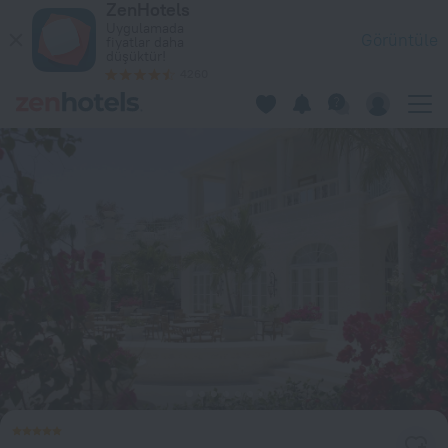
ZenHotels
The Palms Turks and Caicos in Providenciales — Hemen ZenHot
Uygulamada
Görüntüle
fiyatlar daha
düşüktür!
4260