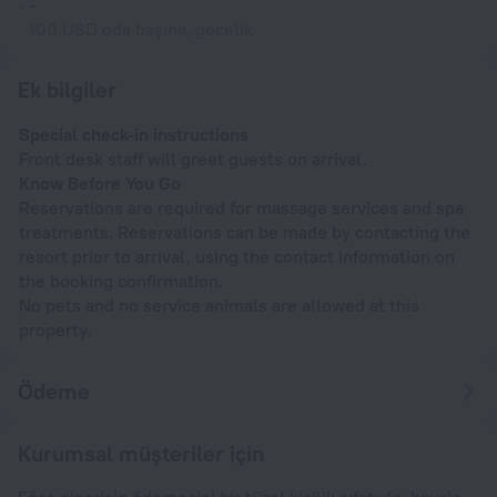
-
100 USD oda başına, gecelik
Ek bilgiler
Special check-in instructions
Front desk staff will greet guests on arrival.
Know Before You Go
Reservations are required for massage services and spa
treatments. Reservations can be made by contacting the
resort prior to arrival, using the contact information on
the booking confirmation.
No pets and no service animals are allowed at this
property.
Ödeme
Kurumsal müşteriler için
Eğer, siparişin ödemesini bir tüzel kişilik sıfatıyla, havale