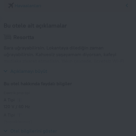
Havaalanları
Bu otele ait açıklamalar
Resortta
Bara uğrayabilirsin. Lokantaya dilediğin zaman
uğrayabilirsin. Kahvesiz yaşayamam diyorsan, kafeyi
mutlaka ziyaret etmelisin. Yakın çevrede, ücretsiz Wi-Fi
bağlantısı mevcuttur. Giriş yaparken, ayrıntılı bilgi iste.
Açıklamayı büyüt
Bu otel hakkında faydalı bilgiler
Elektrik prizi tipi
A Tipi
120 V / 60 Hz
A Tipi
(topraklanmış)
120 V / 60 Hz
Otel bilgilerini göster