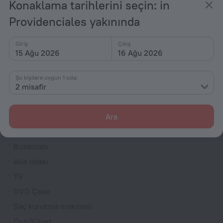
Konaklama tarihlerini seçin: in
Sigara içilebilir mülk
Providenciales yakınında
Gazete
Hediye dükkanı
Giriş
Çıkış
Bahçe
15 Ağu 2026
16 Ağu 2026
Teras
Şu kişilere uygun 1 oda:
Ekspres giriş
2 misafir
Hiçbir Alanda Sigara İçilmez (halka açık ve özel)
Odalar
Ara
Oda servisi
Buzdolabı
Aile odası
TV
DVD Çalar
Saç kurutma makinesi
Duş/Küvet