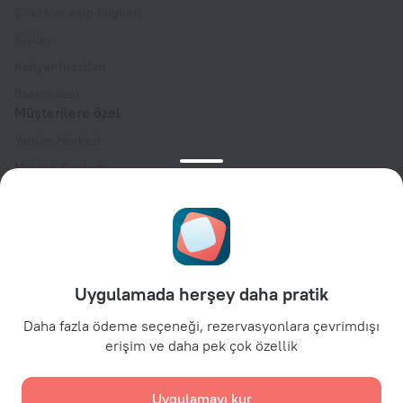
Şirket ve ekip bilgileri
Kişiler
Kariyer fırsatları
Basına özel
Müşterilere özel
Yardım Merkezi
Müşteri Desteği
Seyahat blogu
Çerez ayarları
Rezervasyon Kuralları
İş ortaklarına özel
Uygulamada herşey daha pratik
Mülk sahiplerine özel
Seyahat acentelerine özel
Daha fazla ödeme seçeneği, rezervasyonlara çevrimdışı
erişim ve daha pek çok özellik
Kurumsal müşteriler için
Affiliate program
Uygulamayı kur