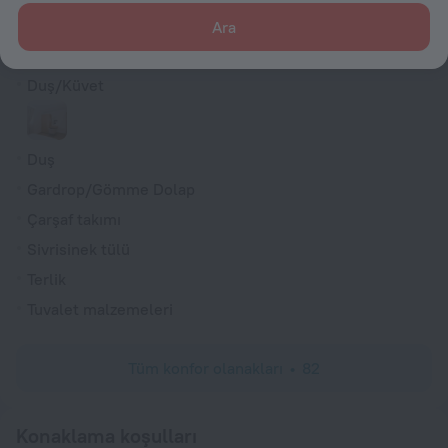
Saç kurutma makinesi
Ara
Kilitli dolap
Duş/Küvet
Duş
Gardrop/Gömme Dolap
Çarşaf takımı
Sivrisinek tülü
Terlik
Tuvalet malzemeleri
Tüm konfor olanakları
82
Konaklama koşulları