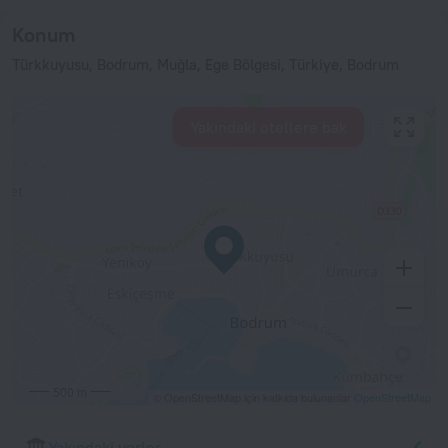
Konum
Türkkuyusu, Bodrum, Muğla, Ege Bölgesi, Türkiye, Bodrum
Yakındaki otellere bak
500 m
© OpenStreetMap için katkıda bulunanlar
OpenStreetMap
Yakındaki yerler