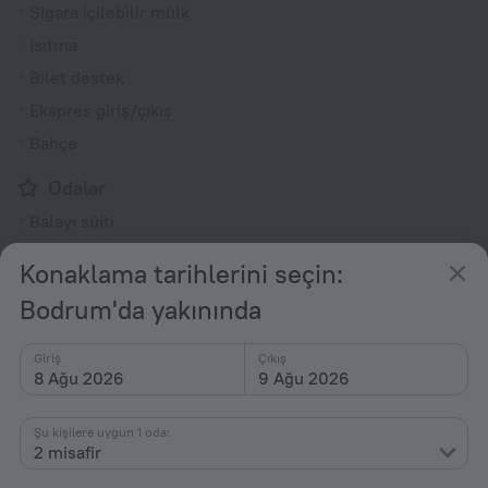
Sigara içilebilir mülk
Isıtma
Bilet destek
Ekspres giriş/çıkış
Bahçe
Odalar
Balayı süiti
Sigara içilmeyen odalar
Konaklama tarihlerini seçin:
Ses geçirmez odalar
Bodrum'da yakınında
Oda servisi
Birbirine açılan odalar mevcut
Giriş
Çıkış
8 Ağu 2026
9 Ağu 2026
Buzdolabı
Aile odası
Şu kişilere uygun 1 oda:
Kablolu TV
2 misafir
TV