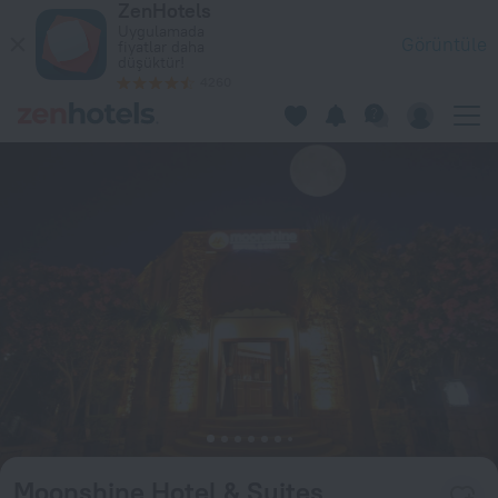
ZenHotels
Moonshine Hotel & Suites Bodrum'da — Hemen ZenHotels.com 
Uygulamada
Görüntüle
fiyatlar daha
düşüktür!
4260
Moonshine Hotel & Suites