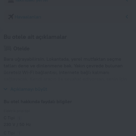
Havaalanları
Bu otele ait açıklamalar
Otelde
Bara uğrayabilirsin. Lokantada, yerel mutfaktan seçme
tatları dene ve dinlenmene bak. Yakın çevrede bulunan
ücretsiz Wi-Fi bağlantısı, internete bağlı kalmanı
sağlayacak. Kendi aracın ile seyahat ediyorsan, senin için
ücretsiz bir otopark mevcut.
Açıklamayı büyüt
Bu otel hakkında faydalı bilgiler
Elektrik prizi tipi
C Tipi
230 V / 50 Hz
C Tipi