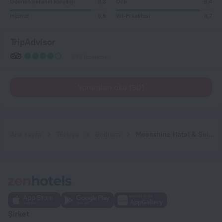
Ödenen paranın karşılığı
8,3
Oda
8,4
Hizmet
8,5
Wi-Fi kalitesi
8,7
TripAdvisor
293 inceleme
Yorumları oku (50)
Ana sayfa
Türkiye
Bodrum
Moonshine Hotel & Suites
Şirket