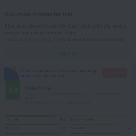
Kurumsal müşteriler için
Eğer, siparişin ödemesini bir tüzel kişilik sıfatıyla, havale
yoluyla yapmak isterseniz; lütfen,
corporate@roundtrip.travel
adresine e-posta gönderin
Bilgi al
Mobil uygulamada, konaklama seçeneği
Gidip dene
aramak çok daha pratik
Mükemmel
8,4
Dünya genelindeki konukların yazdığı 468 inceleme dikkate
alınarak.
Tercih ettiğiniz dilde 50 inceleme mevcut
Temizlik
8,4
Hijyen ürünleri
Konum
8,8
Yemekler
7,4