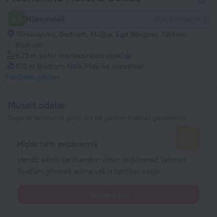
8,4
Mükemmel
468 inceleme
Türkkuyusu, Bodrum, Muğla, Ege Bölgesi, Türkiye,
Bodrum
629 m
şehir merkezinden uzaklığı
810 m
Bodrum Halk Plajı ile mesafesi
Haritada göster
Müsait odalar
Seyahat tarihlerini girin; biz de güncel fiyatları gösterelim
Hiçbir tarih seçilmemiş
Henüz kesin tarihlerden emin değilseniz; tahmini
fiyatları görmek adına yakın tarihler seçin.
Tarihleri seç