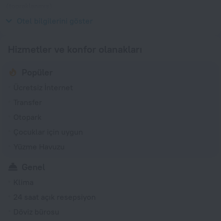
(topraklanmış)
230 V / 50 Hz
Otel bilgilerini göster
Hizmetler ve konfor olanakları
Popüler
Ücretsiz İnternet
Transfer
Otopark
Çocuklar için uygun
Yüzme Havuzu
Genel
Klima
24 saat açık resepsiyon
Döviz bürosu