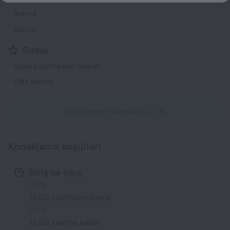
Isıtma
Bahçe
Odalar
Sigara içilmeyen odalar
Oda servisi
Tüm konfor olanakları
29
Konaklama koşulları
Giriş ve çıkış
Giriş
12:00 saatinden sonra
Çıkış
12:00 saatine kadar