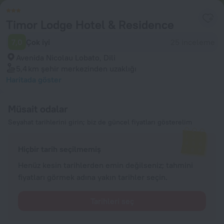
Timor Lodge Hotel & Residence
7,0
Çok iyi
25 inceleme
Avenida Nicolau Lobato, Dili
5,4 km
şehir merkezinden uzaklığı
Haritada göster
Müsait odalar
Seyahat tarihlerini girin; biz de güncel fiyatları gösterelim
Hiçbir tarih seçilmemiş
Henüz kesin tarihlerden emin değilseniz; tahmini
fiyatları görmek adına yakın tarihler seçin.
Tarihleri seç