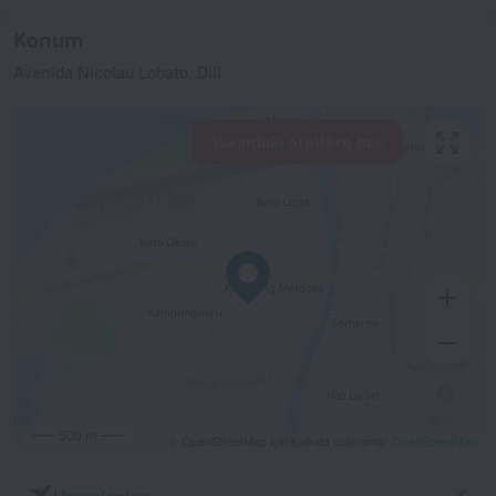
Konum
Avenida Nicolau Lobato, Dili
Yakındaki otellere bak
500 m
© OpenStreetMap için katkıda bulunanlar
OpenStreetMap