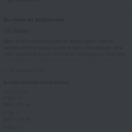
Havaalanları
Bu otele ait açıklamalar
Otelde
Barın ferah ortamında güzel bir akşam geçir. Leziz bir
yemek yemenin zamanı geldi! En iyisi, lokantaya bir uğra.
Yakın çevrede bulunan ücretsiz Wi-Fi bağlantısı, internete
bağlı kalmanı sağlayacak. Otomobil ile seyahat eden
turistler için özel olarak, ücretsiz bir park alanı mevcuttur.
Açıklamayı büyüt
Bu otel hakkında faydalı bilgiler
Elektrik prizi tipi
C Tipi
220 V / 50 Hz
E Tipi
220 V / 50 Hz
C Tipi