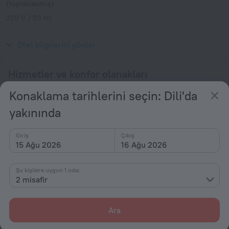
(topraklanmış)
220 V / 50 Hz
I Tipi
220 V / 50 Hz
Otel bilgilerini göster
Hizmetler ve konfor olanakları
Konaklama tarihlerini seçin: Dili'da
Popüler
yakınında
Ücretsiz İnternet
Transfer
Giriş
Çıkış
Otopark
15 Ağu 2026
16 Ağu 2026
Yüzme Havuzu
Şu kişilere uygun 1 oda:
Fitness merkezi
2 misafir
Genel
Ara
Klima
Sigara içilebilir mülk