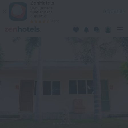
ZenHotels
Timor Lodge Hotel & Residence Dili'da — Hemen ZenHotels.com
Uygulamada
Görüntüle
fiyatlar daha
düşüktür!
4260