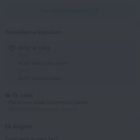
Tüm konfor olanakları
71
Konaklama koşulları
Giriş ve çıkış
Giriş
16:00 saatinden sonra
Çıkış
12:00 saatine kadar
Ek yatak
Maksimum tutarı belirtmeniz şarttır
180 SAR misafir başına, gecelik
Ek bilgiler
Front desk is open 24/7.