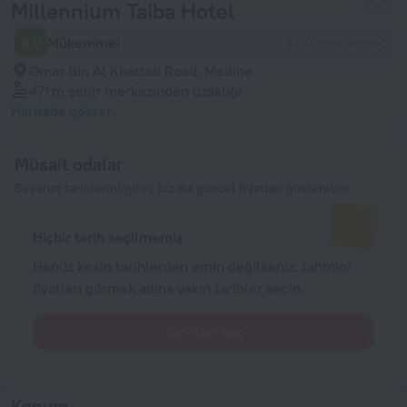
Millennium Taiba Hotel
8,0
Mükemmel
600 inceleme
Omar Bin Al Khattab Road, Medine
471 m
şehir merkezinden uzaklığı
Haritada göster
Müsait odalar
Seyahat tarihlerini girin; biz de güncel fiyatları gösterelim
Hiçbir tarih seçilmemiş
Henüz kesin tarihlerden emin değilseniz; tahmini
fiyatları görmek adına yakın tarihler seçin.
Tarihleri seç
Konum