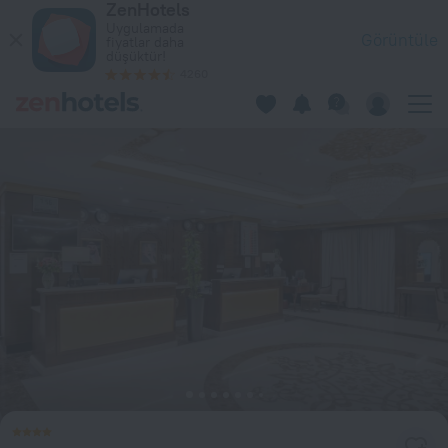
ZenHotels
Millennium Taiba Hotel Medine'da — Hemen ZenHotels.com üze
Uygulamada
Görüntüle
fiyatlar daha
düşüktür!
4260