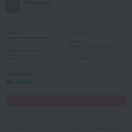
Mükemmel
8,0
Dünya genelindeki konukların yazdığı 600 inceleme dikkate
alınarak.
Tercih ettiğiniz dilde 2 inceleme mevcut
Temizlik
5
Hijyen ürünleri
Konum
8
Yemekler
Ödenen paranın karşılığı
4
Oda
8
Hizmet
5
Wi-Fi kalitesi
TripAdvisor
514 inceleme
Yorumları oku (2)
Ana sayfa
Suudi Arabistan
Medine
Millennium Taiba Hotel