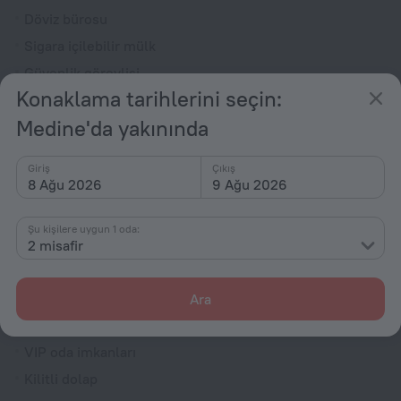
Döviz bürosu
Sigara içilebilir mülk
Güvenlik görevlisi
Konaklama tarihlerini seçin:
Gazete
Medine'da yakınında
Hediye dükkanı
İbadet odası
Giriş
Çıkış
Lobide televizyon
8 Ağu 2026
9 Ağu 2026
Yangın Söndürücü
Şu kişilere uygun 1 oda:
Odalar
2 misafir
Sigara içilmeyen odalar
Oda servisi
Ara
Aile odası
VIP oda imkanları
Kilitli dolap