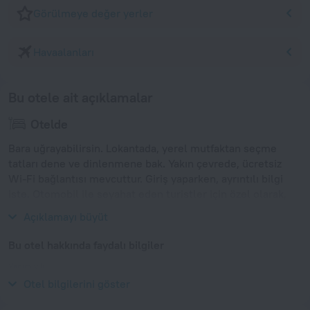
Görülmeye değer yerler
Havaalanları
Bu otele ait açıklamalar
Otelde
Bara uğrayabilirsin. Lokantada, yerel mutfaktan seçme
tatları dene ve dinlenmene bak. Yakın çevrede, ücretsiz
Wi-Fi bağlantısı mevcuttur. Giriş yaparken, ayrıntılı bilgi
iste. Otomobil ile seyahat eden turistler için özel olarak,
bir park alanı mevcuttur.
Açıklamayı büyüt
Bu otel hakkında faydalı bilgiler
Yapım yılı
2011
Otel bilgilerini göster