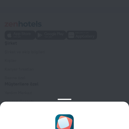
Şirket
Şirket ve ekip bilgileri
Kişiler
Kariyer fırsatları
Basına özel
Müşterilere özel
Yardım Merkezi
Müşteri Desteği
Seyahat blogu
Çerez ayarları
Rezervasyon Kuralları