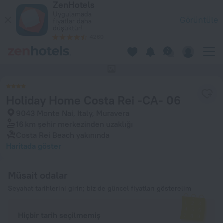
ZenHotels
Holiday Home Costa Rei -CA- 06 Muravera'da — Hemen ZenHote
Uygulamada
Görüntüle
fiyatlar daha
düşüktür!
4260
Bu otelin hiçbir fotoğrafı yok
Holiday Home Costa Rei -CA- 06
9043 Monte Nai, Italy, Muravera
16 km
şehir merkezinden uzaklığı
Costa Rei Beach yakınında
Haritada göster
Müsait odalar
Seyahat tarihlerini girin; biz de güncel fiyatları gösterelim
Hiçbir tarih seçilmemiş