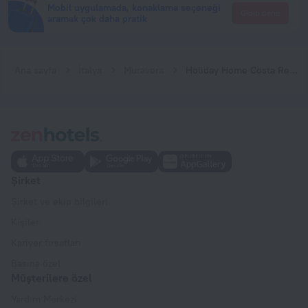
Mobil uygulamada, konaklama seçeneği
Gidip dene
aramak çok daha pratik
Ana sayfa
İtalya
Muravera
Holiday Home Costa Rei -CA- 06
Şirket
Şirket ve ekip bilgileri
Kişiler
Kariyer fırsatları
Basına özel
Müşterilere özel
Yardım Merkezi