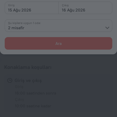
Giriş
Çıkış
Genel
15 Ağu 2026
16 Ağu 2026
Asansör/teleferik
Şu kişilere uygun 1 oda:
Yemekler
2 misafir
Restoran
Ara
Tüm konfor olanakları
6
Konaklama koşulları
Giriş ve çıkış
Giriş
16:00 saatinden sonra
Çıkış
10:00 saatine kadar