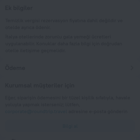
Ek bilgiler
Temizlik vergisi rezervasyon fiyatına dahil değildir ve
otelde ayrıca ödenir.
İtalya otellerinde zorunlu gala yemeği ücretleri
uygulanabilir. Konuklar daha fazla bilgi için doğrudan
otelle iletişime geçmelidir.
Ödeme
Kurumsal müşteriler için
Eğer, siparişin ödemesini bir tüzel kişilik sıfatıyla, havale
yoluyla yapmak isterseniz; lütfen,
corporate@roundtrip.travel
adresine e-posta gönderin
Bilgi al