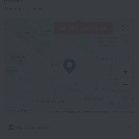
7 Iona Park, Dublin
Yakındaki otellere bak
500 m
© OpenStreetMap için katkıda bulunanlar
OpenStreetMap
Yakındaki yerler