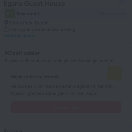
Egans Guest House
8,0
Mükemmel
789 inceleme
7 Iona Park, Dublin
2 km
şehir merkezinden uzaklığı
Haritada göster
Müsait odalar
Seyahat tarihlerini girin; biz de güncel fiyatları gösterelim
Hiçbir tarih seçilmemiş
Henüz kesin tarihlerden emin değilseniz; tahmini
fiyatları görmek adına yakın tarihler seçin.
Tarihleri seç
Konum