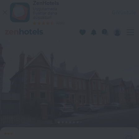
ZenHotels
Egans Guest House Dublin'da — Hemen ZenHotels.com üzerinde
Uygulamada
Görüntüle
fiyatlar daha
düşüktür!
4260