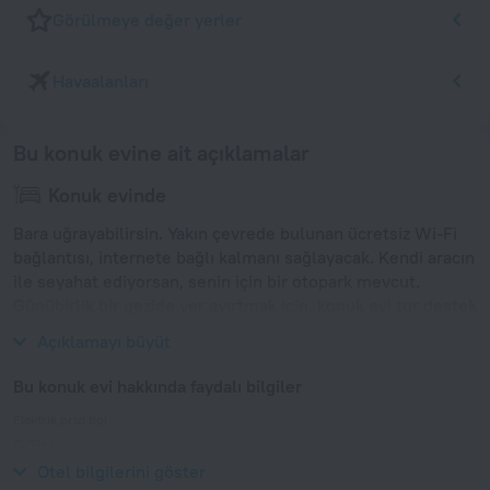
Görülmeye değer yerler
Havaalanları
Bu konuk evine ait açıklamalar
Konuk evinde
Bara uğrayabilirsin. Yakın çevrede bulunan ücretsiz Wi-Fi
bağlantısı, internete bağlı kalmanı sağlayacak. Kendi aracın
ile seyahat ediyorsan, senin için bir otopark mevcut.
Günübirlik bir gezide yer ayırtmak için, konuk evi tur destek
masasına danış.
Açıklamayı büyüt
Bu konuk evi hakkında faydalı bilgiler
Elektrik prizi tipi
G Tipi
230 V / 50 Hz
Otel bilgilerini göster