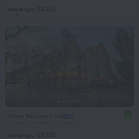
başlangıç: ₺ 2.130
gecelik
Moxen Boutique Hotel
9,3
Bakü şehir merkezine 207 m uzakta
başlangıç: ₺ 1.323