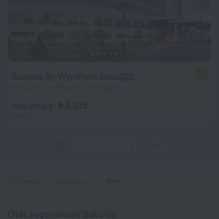
Ramada By Wyndham Baku
6,8
Bakü şehir merkezine 7,6 km uzakta
başlangıç: ₺ 4.615
gecelik
1
2
3
4
5
78
Ana sayfa
Azerbaycan
Bakü
Otel seçenekleri Bakü'da