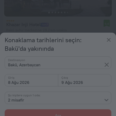
Khazar Inji Hotel
9,4
Bakü şehir merkezine 29,2 km uzakta
Konaklama tarihlerini seçin:
başlangıç: ₺ 3.439
gecelik
Bakü'da yakınında
Destinasyon
Bakü, Azerbaycan
Giriş
Çıkış
8 Ağu 2026
9 Ağu 2026
Şu kişilere uygun 1 oda:
2 misafir
Ara