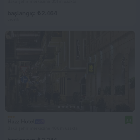
Bakü şehir merkezine 351 m uzakta
başlangıç: ₺ 2.464
gecelik
Hazz Hotel
8,5
Bakü şehir merkezine 406 m uzakta
başlangıç: ₺ 2.244