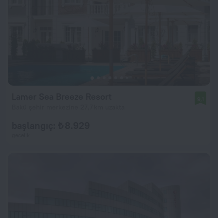
Lamer Sea Breeze Resort
9,1
Bakü şehir merkezine 27,7 km uzakta
başlangıç: ₺ 8.929
gecelik