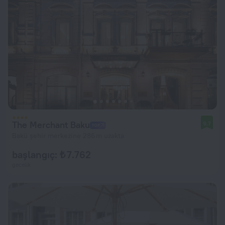
The Merchant Baku
9,7
Bakü şehir merkezine 286 m uzakta
başlangıç: ₺ 7.762
gecelik