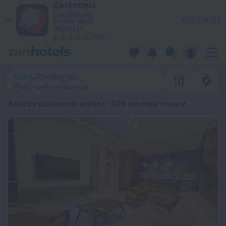
ZenHotels
En İyi 20 Bakü'da yakınındaki oteller 2026 minimum ₺ 1.323 fi
Uygulamada
Görüntüle
fiyatlar daha
düşüktür!
4260
Bakü, Azerbaycan
Hiçbir tarih seçilmemiş
Bakü'da yakınındaki oteller
: 1549 seçenek mevcut