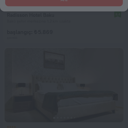
Radisson Hotel Baku
8,4
Bakü şehir merkezine 1,2 km uzakta
başlangıç: ₺ 5.869
gecelik