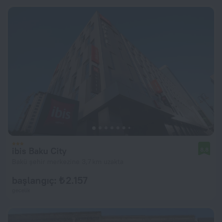
ibis Baku City
8,8
Bakü şehir merkezine 3,7 km uzakta
başlangıç: ₺ 2.157
gecelik