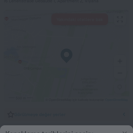
16 Lehenstraße Gebäude 1, Apartment 2, Viyana
Yakındaki otellere bak
500 m
© OpenStreetMap için katkıda bulunanlar
OpenStreetMap
Görülmeye değer yerler
Havaalanları