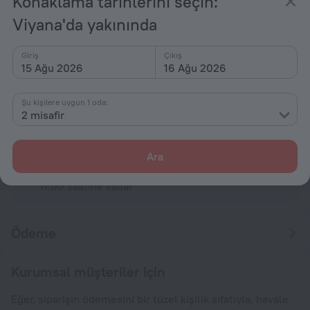
Konaklama tarihlerini seçin:
Viyana'da yakınında
Metro
Giriş
Çıkış
15 Ağu 2026
16 Ağu 2026
Konaklama koşulları
Şu kişilere uygun 1 oda:
2 misafir
Giriş ve çıkış
Giriş
14:00 saatinden sonra
Ara
Çıkış
11:00 saatine kadar
Ödeme
Kurumsal müşteriler için
Eğer, siparişin ödemesini bir tüzel kişilik sıfatıyla, havale