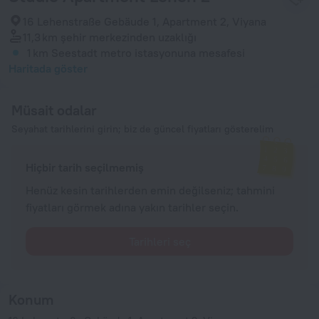
16 Lehenstraße Gebäude 1, Apartment 2, Viyana
11,3 km
şehir merkezinden uzaklığı
1 km
Seestadt metro istasyonuna mesafesi
Haritada göster
Müsait odalar
Seyahat tarihlerini girin; biz de güncel fiyatları gösterelim
Hiçbir tarih seçilmemiş
Henüz kesin tarihlerden emin değilseniz; tahmini
fiyatları görmek adına yakın tarihler seçin.
Tarihleri seç
Konum