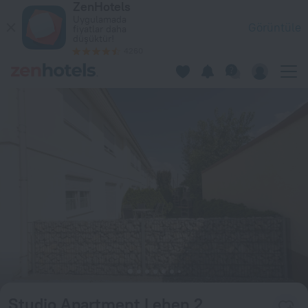
ZenHotels
Studio Apartment Lehen 2 Viyana'da — Hemen ZenHotels.com ü
Uygulamada
Görüntüle
fiyatlar daha
düşüktür!
4260
Studio Apartment Lehen 2