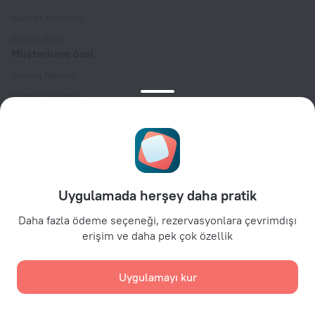
Kariyer fırsatları
Basına özel
Müşterilere özel
Yardım Merkezi
Müşteri Desteği
Seyahat blogu
Çerez ayarları
Rezervasyon Kuralları
İş ortaklarına özel
Uygulamada herşey daha pratik
Mülk sahiplerine özel
Seyahat acentelerine özel
Daha fazla ödeme seçeneği, rezervasyonlara çevrimdışı
erişim ve daha pek çok özellik
Kurumsal müşteriler için
Affiliate program
Uygulamayı kur