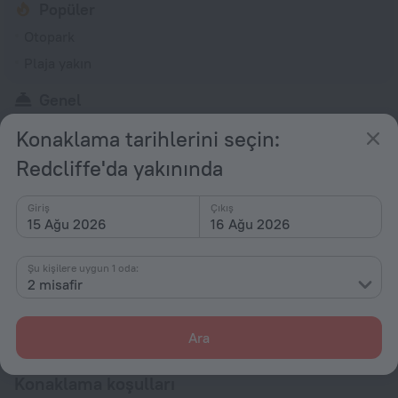
Popüler
Otopark
Plaja yakın
Genel
Sigara içilebilir mülk
Konaklama tarihlerini seçin:
Bahçe
Redcliffe'da yakınında
Teras
Asansör yok
Giriş
Çıkış
15 Ağu 2026
16 Ağu 2026
Hizmetler ve imkanlar
Şu kişilere uygun 1 oda:
Valiz deposu
2 misafir
Tüm konfor olanakları
14
Ara
Konaklama koşulları