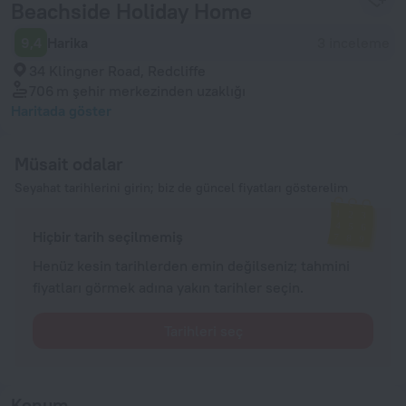
Beachside Holiday Home
9,4
Harika
3 inceleme
34 Klingner Road, Redcliffe
706 m
şehir merkezinden uzaklığı
Haritada göster
Müsait odalar
Seyahat tarihlerini girin; biz de güncel fiyatları gösterelim
Hiçbir tarih seçilmemiş
Henüz kesin tarihlerden emin değilseniz; tahmini
fiyatları görmek adına yakın tarihler seçin.
Tarihleri seç
Konum