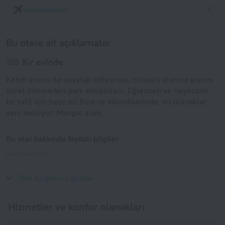
Havaalanları
Bu otele ait açıklamalar
Kır evinde
Kendi aracın ile seyahat ediyorsan, otopark alanına aracını
ücret ödemeden park edebilirsin. Eğlenceli ve heyecanlı
bir tatil için hazır ol! Bina ve eklentilerinde, bu olanaklar
seni bekliyor: Mangal alanı.
Bu otel hakkında faydalı bilgiler
Elektrik prizi tipi
I Tipi
240 V / 50 Hz
Otel bilgilerini göster
Hizmetler ve konfor olanakları