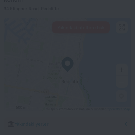
34 Klingner Road, Redcliffe
Yakındaki otellere bak
500 m
© OpenStreetMap için katkıda bulunanlar
OpenStreetMap
Yakındaki yerler