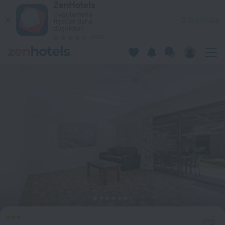
ZenHotels
Beachside Holiday Home Redcliffe'da — Hemen ZenHotels.com 
Uygulamada
Görüntüle
fiyatlar daha
düşüktür!
4260