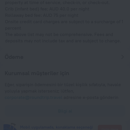
property at time of service, check-in, or check-out.
Crib (infant bed) fee: AUD 40.0 per night
Rollaway bed fee: AUD 75 per night
Onsite credit card charges are subject to a surcharge of 1
percent
The above list may not be comprehensive. Fees and
deposits may not include tax and are subject to change.
Ödeme
Kurumsal müşteriler için
Eğer, siparişin ödemesini bir tüzel kişilik sıfatıyla, havale
yoluyla yapmak isterseniz; lütfen,
corporate@roundtrip.travel
adresine e-posta gönderin
Bilgi al
Mobil uygulamada, konaklama seçeneği
Gidip dene