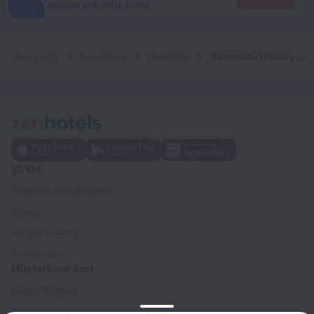
aramak çok daha pratik
Ana sayfa
Avustralya
Redcliffe
Beachside Holiday Home
Şirket
Şirket ve ekip bilgileri
Kişiler
Kariyer fırsatları
Basına özel
Müşterilere özel
Yardım Merkezi
Müşteri Desteği