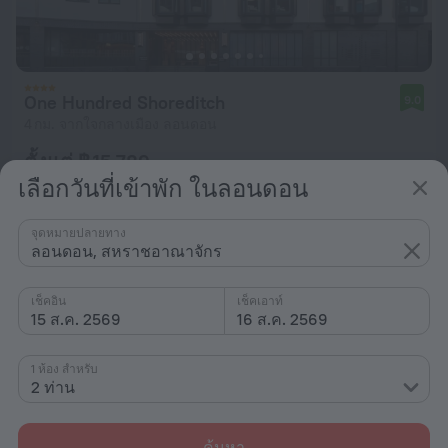
One Hundred Shoreditch
9.0
4 กม. จากใจกลางเมือง ลอนดอน
ตั้งแต่ ฿ 15,789
เลือกวันที่เข้าพัก ในลอนดอน
ต่อคืน
จุดหมายปลายทาง
ลอนดอน, สหราชอาณาจักร
เช็คอิน
เช็คเอาท์
15 ส.ค. 2569
16 ส.ค. 2569
1 ห้อง สำหรับ
2 ท่าน
ค้นหา