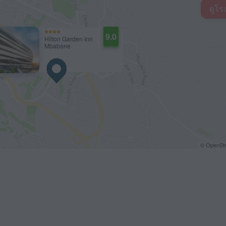
ดูโร
9.0
Hilton Garden Inn
Mbabane
© OpenStr