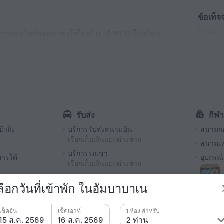
ข้อเท็จ
ปีก่อสร้าง
องการออนไลน์ตลอดเวลาใช่ไหม? เรามี Wi-Fi ให้บริการ
2016
ประเภทเต้
Type M
230 V /
จำนวนห้อ
124 ห้อง,
รับส่ง
กีฬา
้าถึง
บริการรับส่งสนามบิน
สนามก
เรียกเก็บเงินแยกต่างหาก
สนามเ
บริการรถเช่า
หารได้
อุปกรณ
เรียกเก็บเงินแยกต่างหาก
บริการรับส่ง
มสะดวกและ
ลือกวันที่เข้าพัก ในอัมบาบาเน
ยิม
ภาษาพูด
เช็คอิน
เช็คเอาท์
1 ห้อง สำหรับ
อังกฤษ
หาก
ควา
15 ส.ค. 2569
16 ส.ค. 2569
2 ท่าน