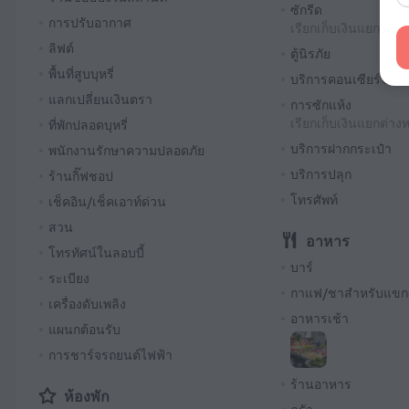
ซักรีด
การปรับอากาศ
เรียกเก็บเงินแยกต่าง
ลิฟต์
ตู้นิรภัย
พื้นที่สูบบุหรี่
บริการคอนเซียร์จ
แลกเปลี่ยนเงินตรา
การซักแห้ง
เรียกเก็บเงินแยกต่าง
ที่พักปลอดบุหรี่
บริการฝากกระเป๋า
พนักงานรักษาความปลอดภัย
บริการปลุก
ร้านกิ๊ฟชอป
โทรศัพท์
เช็คอิน/เช็คเอาท์ด่วน
สวน
อาหาร
โทรทัศน์ในลอบบี้
บาร์
ระเบียง
กาแฟ/ชาสำหรับแขกผู้
เครื่องดับเพลิง
อาหารเช้า
แผนกต้อนรับ
การชาร์จรถยนต์ไฟฟ้า
ร้านอาหาร
ห้องพัก