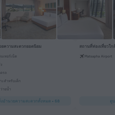
นวยความสะดวกยอดนิยม
สถานที่ท่องเที่ยวใกล
ินเทอร์เน็ต
Matsapha Airport
่ง
จอดรถ
าะสำหรับเด็ก
ว่ายน้ำ
สิ่งอำนวยความสะดวกทั้งหมด
•
68
ดู