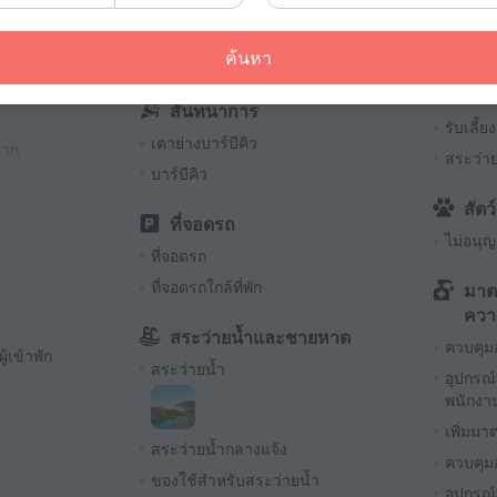
หมอ
บริการนักท่องเที่ยว
หาก
ชุดปฐ
ค้นหา
ความช่วยเหลือด้านการท่องเที่ยว
เด็ก
สันทนาการ
รับเลี้
เตาย่างบาร์บีคิว
หาก
สระว่าย
บาร์บีคิว
สัตว์
ที่จอดรถ
ไม่อนุญา
ที่จอดรถ
ที่จอดรถใกล้ที่พัก
มาต
ควา
สระว่ายน้ำและชายหาด
ควบคุมอ
เข้าพัก
สระว่ายน้ำ
อุปกรณ์
พนักงา
เพิ่มมา
สระว่ายน้ำกลางแจ้ง
ควบคุมอ
ของใช้สำหรับสระว่ายน้ำ
อุปกรณ์