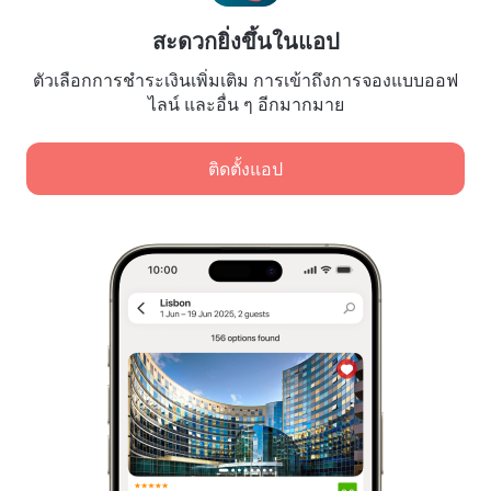
สำหรับเจ้าของที่พัก
สะดวกยิ่งขึ้นในแอป
สำหรับบริษัทนำเที่ยว
ตัวเลือกการชำระเงินเพิ่มเติม การเข้าถึงการจองแบบออฟ
สำหรับลูกค้าองค์กร
ไลน์ และอื่น ๆ อีกมากมาย
Affiliate program
ติดตั้งแอป
การชำระเงินที่ปลอดภัย
การปกป้องข้อมูลอย่างปลอดภัยจากระบบการชำระเงินชั้นนำ
เราใช้คุกกี้เพื่อวัตถุประสงค์ในการวิเคราะห์เนื้อหา โฆษณา
และการเข้าชม ข้อมูลจะถูกโอนไปยังพันธมิตรของเรา เมื่อ
คลิก "ยอมรับ" แสดงว่าคุณยอมรับ
นโยบายการใช้คุกกี้
และ
การจัดเก็บและการจัดการข้อมูลส่วนบุคคล
นโยบายความเป็นส่วนตัวของ Google
กฎหมายว่าด้วยการกำกับดูแลการให้บริการดิจิทัล (Digital Services
Act) หรือ DSA
ยอมรับทั้งหมด
Leaside Services Limited, reg.no HE342401, Business Address: 17 Karaiskaki
Street, Office 22, Agaia Triada, Limassol, Cyprus, 3032
ยอมรับเฉพาะที่จำเป็น
เครื่องหมายบริการจดทะเบียนในสหภาพยุโรป