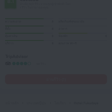
8.1
อ้างอิง 507 รีวิว จากแขกผู้เข้าพักทั่วโลก
1 รีวิว ในภาษาของคุณ
ความสะอาด
8
ผลิตภัณฑ์สุขอนามัย
ที่ตั้ง
8
อาหาร
คุ้มค่าเงิน
8
ห้องพัก
6
บริการ
8
คุณภาพ Wi-Fi
TripAdvisor
181 รีวิว
อ่านรีวิว (1)
หน้าหลัก
ประเทศญี่ปุ่น
โตเกียว
Hotel Fukudaya