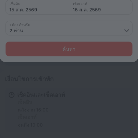
เช็คอิน
เช็คเอาท์
ทั่วไป
15 ส.ค. 2569
16 ส.ค. 2569
ลิฟต์
1 ห้อง สำหรับ
อาหาร
2 ท่าน
ร้านอาหาร
ค้นหา
สิ่งอำนวยความสะดวกทั้งหมด
6
เงื่อนไขการเข้าพัก
เช็คอินและเช็คเอาท์
เช็คอิน
หลังจาก 16:00
เช็คเอาท์
จนถึง 10:00