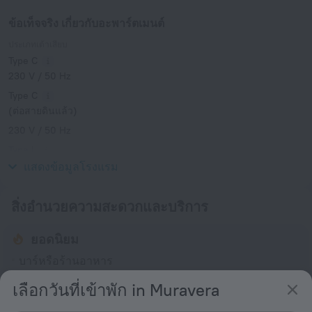
ข้อเท็จจริง เกี่ยวกับอะพาร์ตเมนต์
ประเภทเต้าเสียบ
Type C
230 V / 50 Hz
Type C
(ต่อสายดินแล้ว)
230 V / 50 Hz
Type L
230 V / 50 Hz
แสดงข้อมูลโรงแรม
สิ่งอำนวยความสะดวกและบริการ
ยอดนิยม
บาร์หรือร้านอาหาร
หอประชุม
เลือกวันที่เข้าพัก in Muravera
ชายหาดอยู่ใกล้ที่พัก