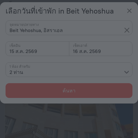
ตั้งแต่ ฿ 7,569
เลือกวันที่เข้าพัก in Beit Yehoshua
ต่อคืน
จุดหมายปลายทาง
Arendaizrail Apartment - Arlozorov Bat-Yam
Beit Yehoshua, อิสราเอล
28 กม. จากใจกลางเมือง Beit Yehoshua
เช็คอิน
เช็คเอาท์
ตั้งแต่ ฿ 7,569
15 ส.ค. 2569
16 ส.ค. 2569
ต่อคืน
1 ห้อง สำหรับ
2 ท่าน
ค้นหา