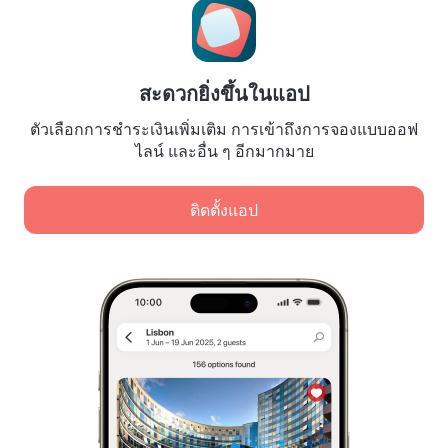
Booking Terms & Conditions
สำหรับพันธมิตร
สำหรับเจ้าของที่พัก
สะดวกยิ่งขึ้นในแอป
สำหรับบริษัทนำเที่ยว
ตัวเลือกการชำระเงินเพิ่มเติม การเข้าถึงการจองแบบออฟ
สำหรับลูกค้าองค์กร
ไลน์ และอื่น ๆ อีกมากมาย
Affiliate program
ติดตั้งแอป
การชำระเงินที่ปลอดภัย
การปกป้องข้อมูลอย่างปลอดภัยจากระบบการชำระเงินชั้นนำ
เราใช้คุกกี้เพื่อวัตถุประสงค์ในการวิเคราะห์เนื้อหา โฆษณา
และการเข้าชม ข้อมูลจะถูกโอนไปยังพันธมิตรของเรา เมื่อ
คลิก "ยอมรับ" แสดงว่าคุณยอมรับ
นโยบายการใช้คุกกี้
และ
การจัดเก็บและการจัดการข้อมูลส่วนบุคคล
นโยบายความเป็นส่วนตัวของ Google
กฎหมายว่าด้วยการกำกับดูแลการให้บริการดิจิทัล (Digital Services
Act) หรือ DSA
ยอมรับทั้งหมด
Leaside Services Limited, reg.no HE342401, Business Address: 17 Karaiskaki