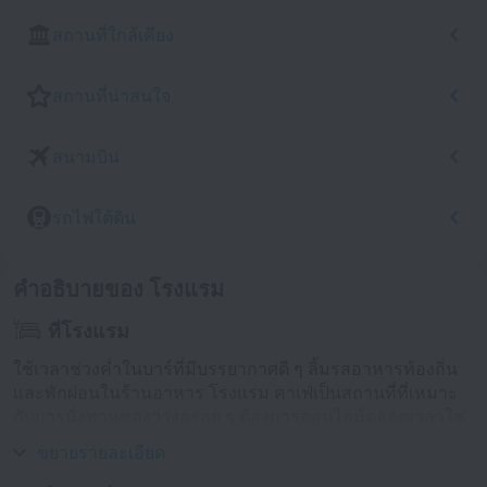
สถานที่ใกล้เคียง
สถานที่น่าสนใจ
สนามบิน
รถไฟใต้ดิน
คำอธิบายของ โรงแรม
ที่โรงแรม
ใช้เวลาช่วงค่ำในบาร์ที่มีบรรยากาศดี ๆ ลิ้มรสอาหารท้องถิ่น
และพักผ่อนในร้านอาหาร โรงแรม คาเฟ่เป็นสถานที่ที่เหมาะ
กับการนั่งทานของว่างอร่อย ๆ ต้องการออนไลน์ตลอดเวลาใช่
ไหม? เรามี Wi-Fi ให้บริการ
ขยายรายละเอียด