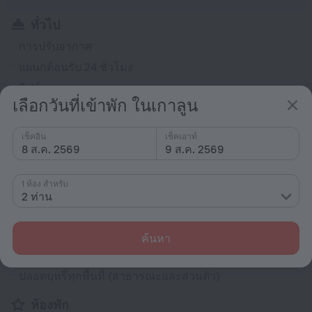
ทั่วไป
การปรับอากาศ
แผนกต้อนรับ 24 ชั่วโมง
ลิฟต์
เลือกวันที่เข้าพัก ในเกาลูน
แลกเปลี่ยนเงินตรา
ที่พักปลอดบุหรี่
เช็คอิน
เช็คเอาท์
8 ส.ค. 2569
9 ส.ค. 2569
หนังสือพิมพ์
ความช่วยเหลือด้านตั๋ว
1 ห้อง สำหรับ
เช็คอิน/เช็คเอาท์ด่วน
2 ท่าน
สวน
โทรทัศน์ในลอบบี้
ค้นหา
ระเบียง
ปลอดบุหรี่ทุกพื้นที่ (สาธารณะและส่วนตัว)
ห้องพัก