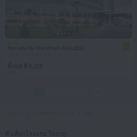
Ramada By Wyndham Baku
6.8
7.6 กม. จากใจกลางเมือง บากู
ตั้งแต่ ฿ 3,218
ต่อคืน
1
2
3
4
5
78
หน้าหลัก
ประเทศอาเซอร์ไบจาน
บากู
ตัวเลือกโรงแรม ในบากู