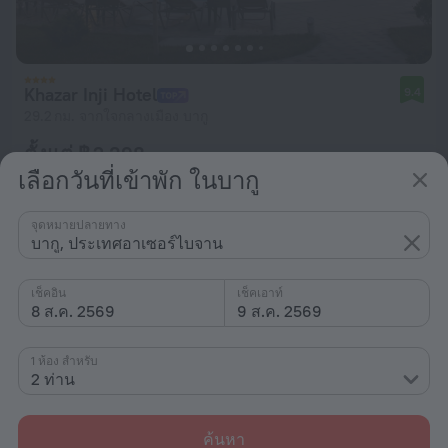
Khazar Inji Hotel
9.4
29.2 กม. จากใจกลางเมือง บากู
ตั้งแต่ ฿ 2,398
เลือกวันที่เข้าพัก ในบากู
ต่อคืน
จุดหมายปลายทาง
บากู, ประเทศอาเซอร์ไบจาน
เช็คอิน
เช็คเอาท์
8 ส.ค. 2569
9 ส.ค. 2569
1 ห้อง สำหรับ
2 ท่าน
ค้นหา