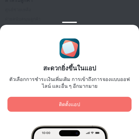
ศูนย์ช่วยเหลือ
ฝ่ายสนับสนุนลูกค้า
บล็อกการเดินทาง
การตั้งค่าคุกกี้
Booking Terms & Conditions
สำหรับพันธมิตร
สำหรับเจ้าของที่พัก
สะดวกยิ่งขึ้นในแอป
สำหรับบริษัทนำเที่ยว
ตัวเลือกการชำระเงินเพิ่มเติม การเข้าถึงการจองแบบออฟ
สำหรับลูกค้าองค์กร
ไลน์ และอื่น ๆ อีกมากมาย
Affiliate program
ติดตั้งแอป
การชำระเงินที่ปลอดภัย
การปกป้องข้อมูลอย่างปลอดภัยจากระบบการชำระเงินชั้นนำ
เราใช้คุกกี้เพื่อวัตถุประสงค์ในการวิเคราะห์เนื้อหา โฆษณา