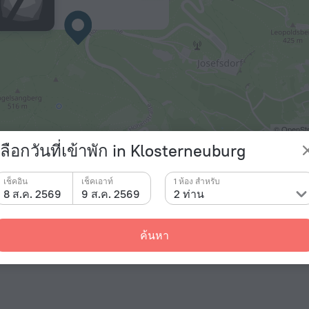
© OpenStr
เลือกวันที่เข้าพัก in Klosterneuburg
ิน
เช็คอิน
เช็คเอาท์
1 ห้อง สำหรับ
na International Airport
25.3 กม.
8 ส.ค. 2569
9 ส.ค. 2569
2 ท่าน
้ดิน
ค้นหา
ligenstadt
4.8 กม.