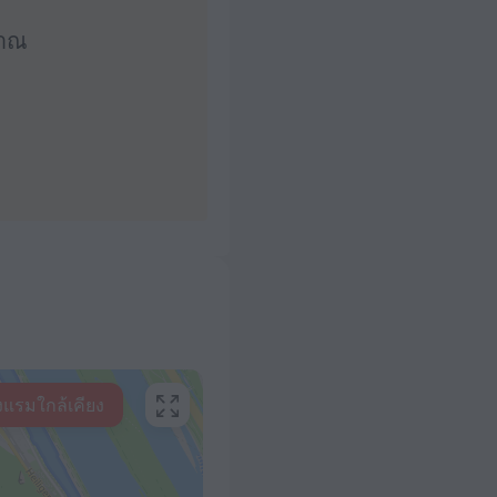
มาณ
งแรมใกล้เคียง