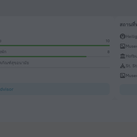
สถานที่ท
Heili
้ง
10
Museu
งพัก
8
Hofbu
ตภัณฑ์สุขอนามัย
St. S
Museu
Advisor