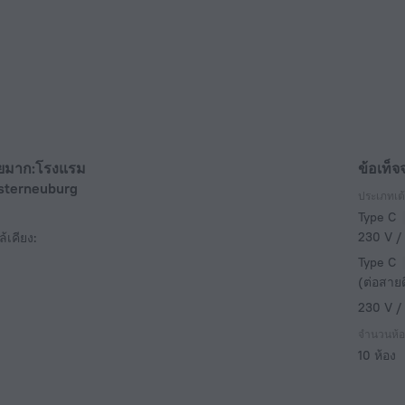
บายมาก:โรงแรม
ข้อเท็จ
osterneuburg
ประเภทเต้
Type C
230 V /
้เคียง:
Type C
(ต่อสาย
230 V /
จำนวนห้อ
10 ห้อง