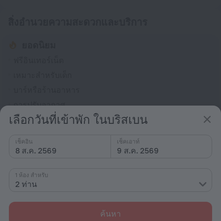
สิ่งอำนวยความสะดวกและบริการ
ยอดนิยม
ฟรีอินเทอร์เน็ต
เหมาะสำหรับเด็ก
บาร์หรือร้านอาหาร
การปรับอากาศ
เลือกวันที่เข้าพัก ในบริสเบน
อนุญาตให้สูบบุหรี่
ทั่วไป
เช็คอิน
เช็คเอาท์
8 ส.ค. 2569
9 ส.ค. 2569
การปรับอากาศ
พื้นที่สูบบุหรี่
1 ห้อง สำหรับ
2 ท่าน
ที่พักปลอดบุหรี่
ระเบียง
ค้นหา
ห้องพัก