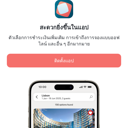
Booking Terms & Conditions
สำหรับพันธมิตร
สำหรับเจ้าของที่พัก
สะดวกยิ่งขึ้นในแอป
สำหรับบริษัทนำเที่ยว
ตัวเลือกการชำระเงินเพิ่มเติม การเข้าถึงการจองแบบออฟ
สำหรับลูกค้าองค์กร
ไลน์ และอื่น ๆ อีกมากมาย
Affiliate program
ติดตั้งแอป
การชำระเงินที่ปลอดภัย
การปกป้องข้อมูลอย่างปลอดภัยจากระบบการชำระเงินชั้นนำ
เราใช้คุกกี้เพื่อวัตถุประสงค์ในการวิเคราะห์เนื้อหา โฆษณา
และการเข้าชม ข้อมูลจะถูกโอนไปยังพันธมิตรของเรา เมื่อ
คลิก "ยอมรับ" แสดงว่าคุณยอมรับ
นโยบายการใช้คุกกี้
และ
การจัดเก็บและการจัดการข้อมูลส่วนบุคคล
นโยบายความเป็นส่วนตัวของ Google
กฎหมายว่าด้วยการกำกับดูแลการให้บริการดิจิทัล (Digital Services
Act) หรือ DSA
ยอมรับทั้งหมด
Leaside Services Limited, reg.no HE342401, Business Address: 17 Karaiskaki