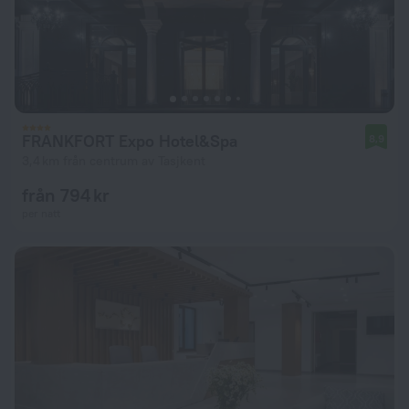
FRANKFORT Expo Hotel&Spa
8,9
3,4 km från centrum av Tasjkent
från 794 kr
per natt