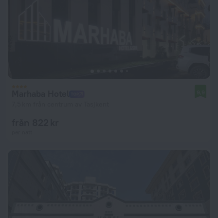
Marhaba Hotel
9,9
7,5 km från centrum av Tasjkent
från 822 kr
per natt