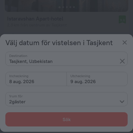
Istaravshan Apart-hotel
9,6
2,9 km från centrum av Tasjkent
från 906 kr
Välj datum för vistelsen i Tasjkent
per natt
Destination
Tasjkent, Uzbekistan
Incheckning
Utcheckning
8 aug. 2026
9 aug. 2026
1rum för
2gäster
Sök