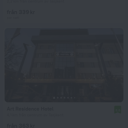
2,2 km från centrum av Tasjkent
från 339 kr
per natt
Art Residence Hotel
8,8
4,1 km från centrum av Tasjkent
från 363 kr