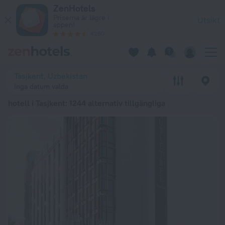
De 20 bästa hotell i Tasjkent 2026 från 238 kr – boka nu på Z
ZenHotels
Priserna är lägre i
Utsikt
appen!
4260
Tasjkent, Uzbekistan
Inga datum valda
hotell i Tasjkent
: 1244 alternativ tillgängliga