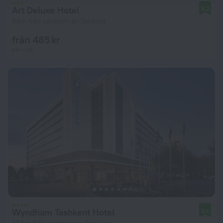
Art Deluxe Hotel
9,2
3 km från centrum av Tasjkent
från 485 kr
per natt
Wyndham Tashkent Hotel
8,5