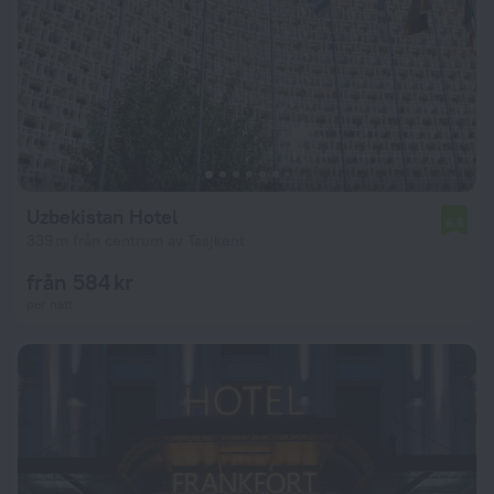
Uzbekistan Hotel
6,6
339 m från centrum av Tasjkent
från 584 kr
per natt