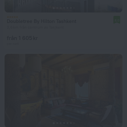
Doubletree By Hilton Tashkent
8,0
3,6 km från centrum av Tasjkent
från 1 605 kr
per natt