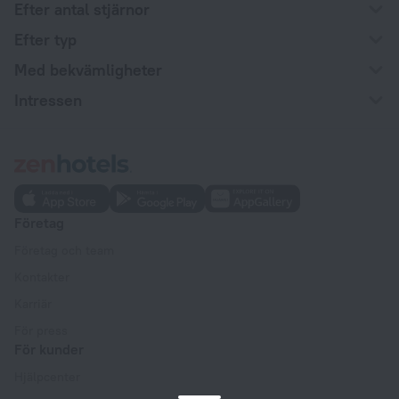
Efter antal stjärnor
Efter typ
Med bekvämligheter
Intressen
Företag
Företag och team
Kontakter
Karriär
För press
För kunder
Hjälpcenter