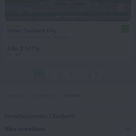
Hilton Tashkent City
9,2
2,5 km från centrum av Tasjkent
från 2 577 kr
per natt
1
2
3
4
5
63
Hemsida
Uzbekistan
Tasjkent
Hotellalternativ i Tasjkent
Nära tunnelbana