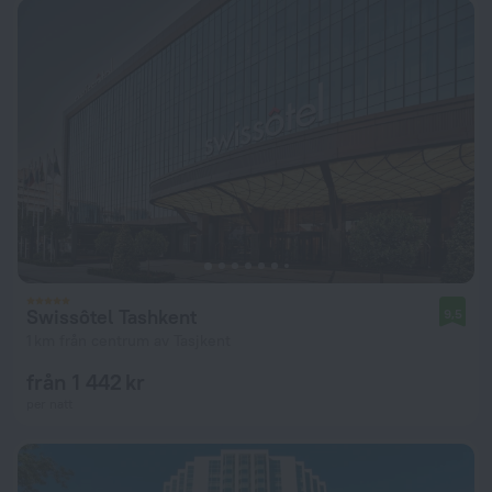
Swissôtel Tashkent
9,5
1 km från centrum av Tasjkent
från 1 442 kr
per natt