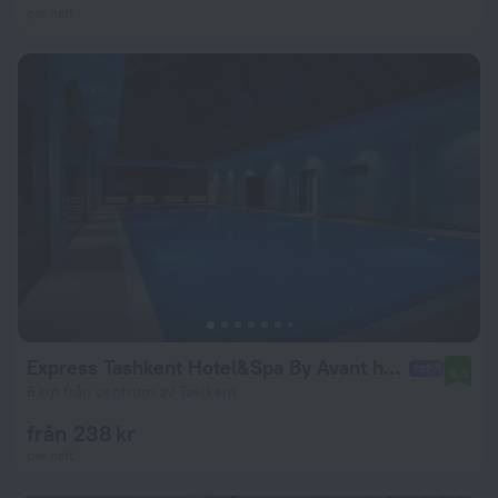
per natt
Express Tashkent Hotel&Spa By Avant hotels
9,3
6 km från centrum av Tasjkent
från 238 kr
per natt