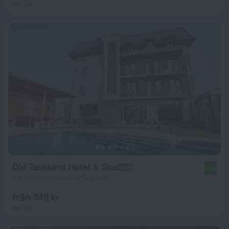
per natt
Old Tashkent Hotel & Spa
8,0
4 km från centrum av Tasjkent
från 519 kr
per natt