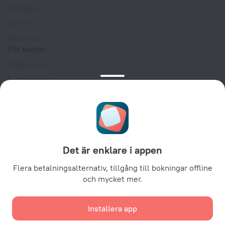
Kontakter
Karriär
För press
För kunder
Hjälpcenter
Kundsupport
Reseblogg
Inställningar för cookies
Booking Terms & Conditions
För partners
Det är enklare i appen
För hotellägare
För resebyråer
Flera betalningsalternativ, tillgång till bokningar offline
och mycket mer.
För företagskunder
Affiliate program
Installera app