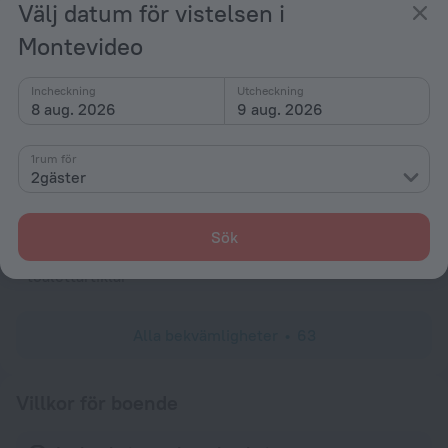
Välj datum för vistelsen i
TV i lobbyn
Montevideo
Brandsläckare
Utemöbler
Incheckning
Utcheckning
8 aug. 2026
9 aug. 2026
Receptionsdisk
Elbilsladdare
1rum för
2gäster
Rum
rumsservice
Sök
Familjerum
toalettartiklar
Alla bekvämligheter
63
Villkor för boende