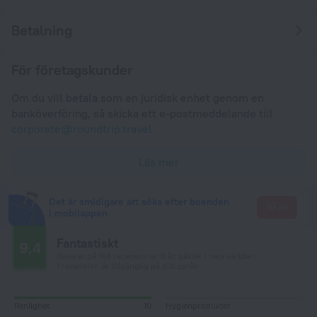
Betalning
För företagskunder
Om du vill betala som en juridisk enhet genom en
banköverföring, så skicka ett e-postmeddelande till
corporate@roundtrip.travel
Läs mer
Det är smidigare att söka efter boenden
Gå dit
i mobilappen
Fantastiskt
9,4
Baserat på 198 recensioner från gäster i hela världen.
1 recension är tillgänglig på ditt språk
Renlighet
10
Hygienprodukter