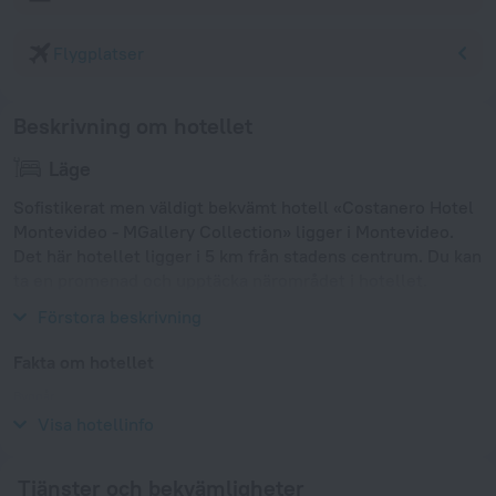
Flygplatser
Beskrivning om hotellet
Läge
Sofistikerat men väldigt bekvämt hotell «Costanero Hotel
Montevideo - MGallery Collection» ligger i Montevideo.
Det här hotellet ligger i 5 km från stadens centrum. Du kan
ta en promenad och upptäcka närområdet i hotellet.
Närliggande platser: Pocitos Beach.
Förstora beskrivning
Fakta om hotellet
Byggår
2021
Visa hotellinfo
Tjänster och bekvämligheter