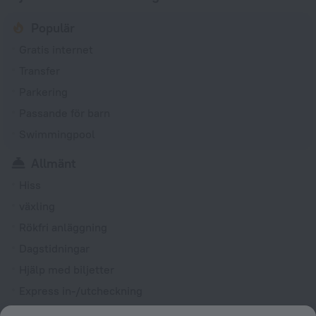
Populär
Gratis internet
Transfer
Parkering
Passande för barn
Swimmingpool
Allmänt
Hiss
växling
Rökfri anläggning
Dagstidningar
Hjälp med biljetter
Express in-/utcheckning
Trädgård