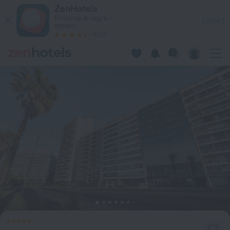
Costanero Hotel Montevideo - MGallery Collection i Montevi
ZenHotels
Priserna är lägre i
Utsikt
appen!
4260