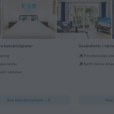
ra bekvämligheter
Sevärdheter i närh
kering
Providenciales Int
ness center
North Caicos Airpo
and i närheten
Alla bekvämligheter
•
11
Visa 