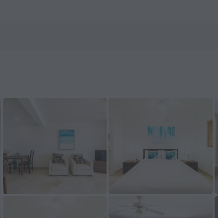
 boka nu på ZenHotels.com