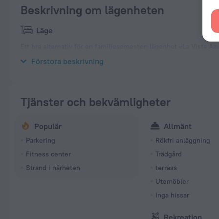
Beskrivning om lägenheten
Läge
Ett bra alternativ för en familjesemester: lägenhet «La Vista 
Providenciales. Den här lägenheten ligger i 3 km från stadens 
Förstora beskrivning
Tjänster och bekvämligheter
Populär
Allmänt
Parkering
Rökfri anläggning
Fitness center
Trädgård
Strand i närheten
terrass
Utemöbler
Inga hissar
Rekreation