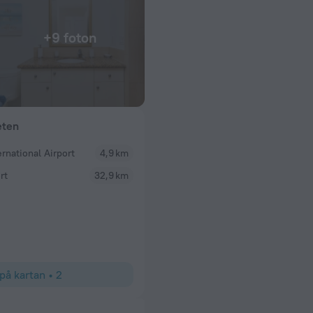
+9 foton
eten
ernational Airport
4,9 km
rt
32,9 km
på kartan
•
2