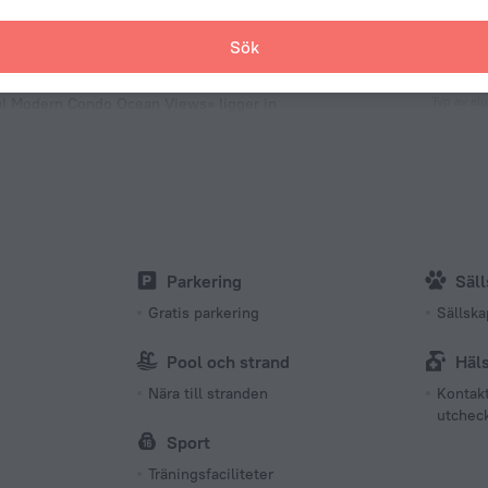
Sök
Fakta 
Typ av el
Azul Modern Condo Ocean Views» ligger in
centrum.
Typ A
120 V/6
Typ A
(jordad)
120 V/6
Antal ru
Parkering
Säll
1 rum
Gratis parkering
Sällska
Pool och strand
Häl
Nära till stranden
Kontakt
utchec
Sport
Träningsfaciliteter