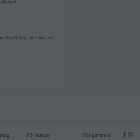
t allowed
nköverföring, så skicka ett
etag
För kunder
För partners