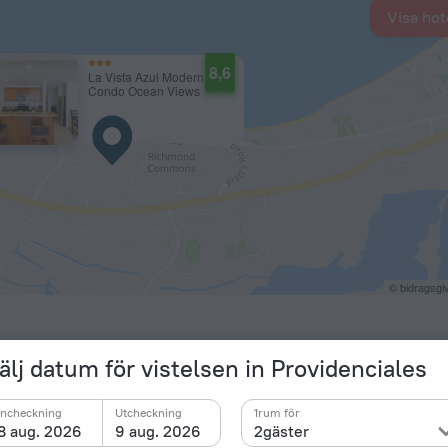
Visa hot
8,6
La Vista Azul Modern
Condo Ocean Views
© bidragsg
älj datum för vistelsen in Providenciales
Incheckning
Utcheckning
1rum för
8 aug. 2026
9 aug. 2026
2gäster