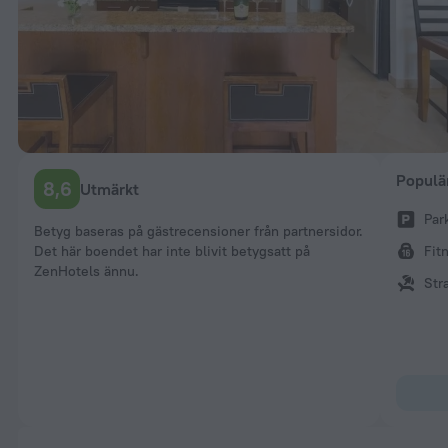
Populä
8,6
Utmärkt
Par
Betyg baseras på gästrecensioner från partnersidor.
Det här boendet har inte blivit betygsatt på
Fit
ZenHotels ännu.
Str