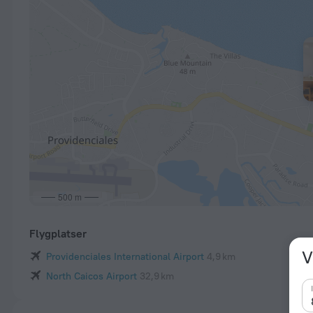
500 m
Flygplatser
V
Providenciales International Airport
4,9 km
North Caicos Airport
32,9 km