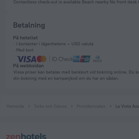
Contactless check-out is available Beach nearby No front desk 
Betalning
På hotellet
I kontanter i lägenhetens — USD valuta
Med kort
På webbsidan
Vissa priser kan betalas med bankkort vid bokning online. Du kan betala
din bokning med en kampanjkod om du har en sådan.
Hemsida
Turks och Caicos
Providenciales
La Vista A