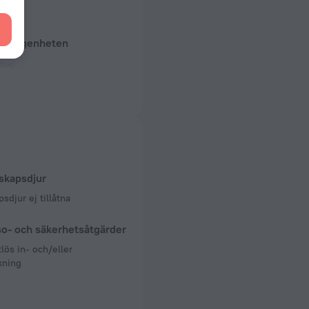
om lägenheten
uttag
0 Hz
0 Hz
m
skapsdjur
psdjur ej tillåtna
so- och säkerhetsåtgärder
lös in- och/eller
kning