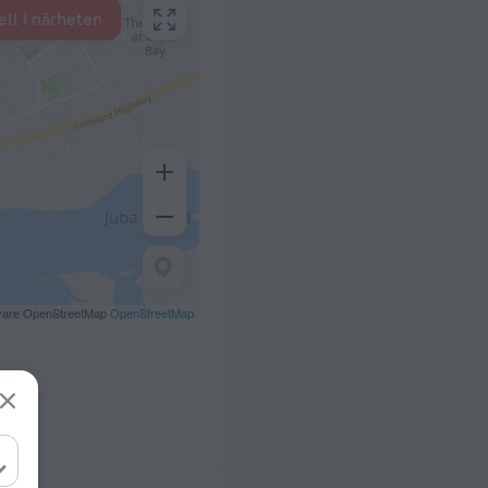
ell i närheten
ivare OpenStreetMap
OpenStreetMap