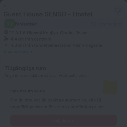
Guest House SENSU - Hostel
9,2
Fantastiskt
56 recensioner
2F 3-1-6 Higashi Koujiya, Ota-ku, Tokyo
14,4 km
från centrum
4,8 km
från tunnelbanestation Nishi-magome
Visa på kartan
Tillgängliga rum
Ange dina resedatum så visar vi aktuella priser
Inga datum valda
Om du inte vet de exakta datumen än, så välj
ungefärliga datum för att se ungefärliga priser.
Välj datum