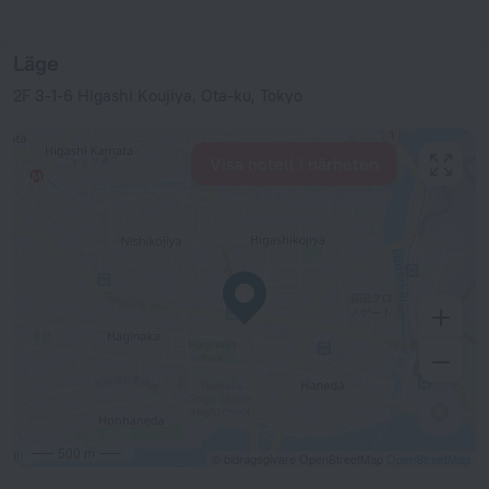
Läge
2F 3-1-6 Higashi Koujiya, Ota-ku, Tokyo
Visa hotell i närheten
500 m
© bidragsgivare OpenStreetMap
OpenStreetMap