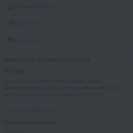
Intressanta platser
Flygplatser
Tunnelbana
Beskrivning om vandrarhemmet
Läge
«Guest House SENSU - Hostel» ligger i Tokyo.
Vandrarhemmet ligger i 14 km från stadens centrum. Du
kan ta en promenad och upptäcka närområdet i
vandrarhemmet. Närliggande platser: Nishi-magome,
Tokyo Tower och Tsukiji Fish Market.
Förstora beskrivning
Fakta om vandrarhemmet
Typ av eluttag