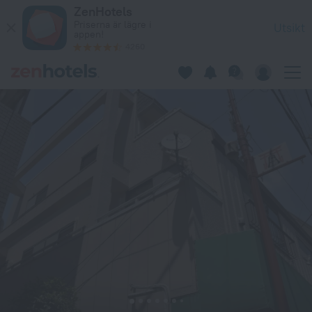
Guest House SENSU - Hostel i Tokyo – boka nu på ZenHotels.
ZenHotels
Priserna är lägre i
Utsikt
appen!
4260