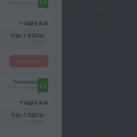
9,4
10868 recensioner
från 1 650 kr
per natt
Visa alla rum
Fantastiskt
9,2
13216 recensioner
från 1 582 kr
per natt