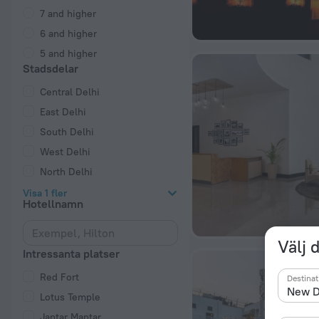
7 and higher
6 and higher
5 and higher
Stadsdelar
Central Delhi
East Delhi
South Delhi
West Delhi
North Delhi
Visa 1 fler
Hotellnamn
Välj 
Intressanta platser
Red Fort
Destinat
Lotus Temple
Jantar Mantar