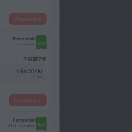
Visa alla rum
Fantastiskt
9,0
60 recensioner
från 517 kr
per natt
Visa alla rum
Fantastiskt
9,4
6593 recensioner