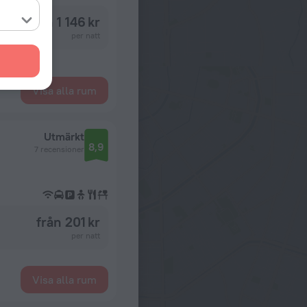
från 1 146 kr
per natt
Visa alla rum
Utmärkt
8,9
7 recensioner
från 201 kr
per natt
Visa alla rum