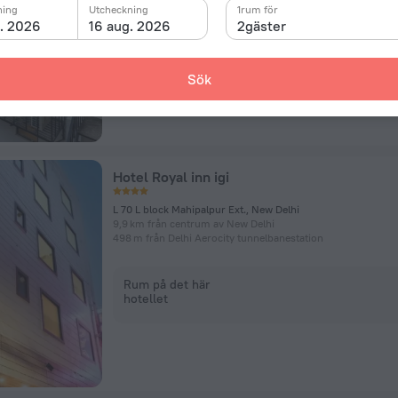
ning
Utcheckning
1rum för
g. 2026
16 aug. 2026
2gäster
Rum på det här
hotellet
Sök
Hotel Royal inn igi
L 70 L block Mahipalpur Ext., New Delhi
9,9 km från centrum av New Delhi
498 m från Delhi Aerocity tunnelbanestation
Rum på det här
hotellet