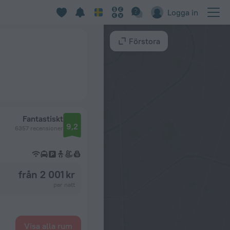
Logga in
Förstora
Fantastiskt
9,2
6357 recensioner
från 2 001 kr
per natt
Visa alla rum