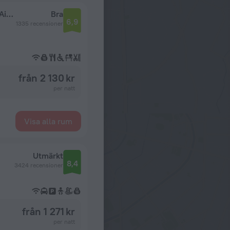
Holiday Inn Express New Delhi International Airport T3 by IHG
Bra
6,9
1335 recensioner
från 2 130 kr
per natt
Visa alla rum
Utmärkt
8,4
3424 recensioner
från 1 271 kr
per natt