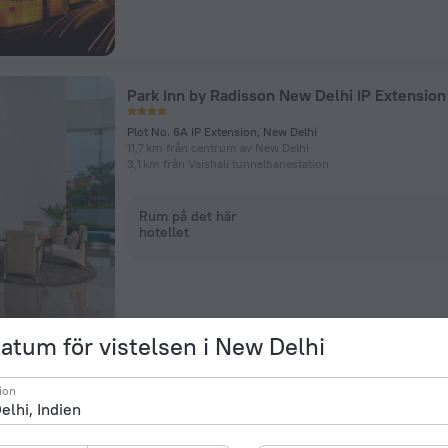
Park Inn by Radisson New Delhi IP Extension
Plot No. 6A IP Extension, New Delhi
11,7 km från centrum av New Delhi
3,1 km från Vaishali tunnelbanestation
Rum på det här
hotellet
datum för vistelsen i New Delhi
Saltstayz Autograph Connaught Place
ion
Shop K9, K11A, Mezzanines, 1st&2nd Floor, New Delhi
3,9 km från centrum av New Delhi