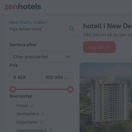
De 20 bästa hotell i New Delhi 2026 från 143 kr – boka nu på
New Delhi, Indien
hotell i New De
Inga datum valda
Välj datum så du kan s
Sortera efter
Välj datum
Efter popularitet
Pris
Boendetyp
Hotell
Vandrarhem
Lägenheter
Lägenhetshotell