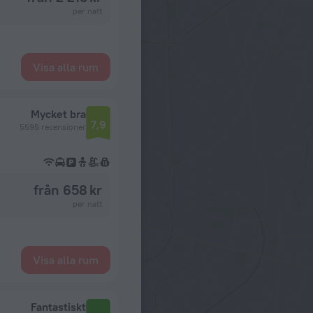
per natt
Visa alla rum
Mycket bra
7,9
5595 recensioner
från 658 kr
per natt
Visa alla rum
Fantastiskt