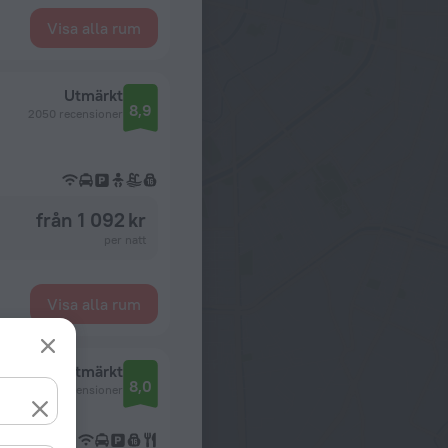
Visa alla rum
Utmärkt
8,9
2050 recensioner
från 1 092 kr
per natt
Visa alla rum
Utmärkt
8,0
3 recensioner