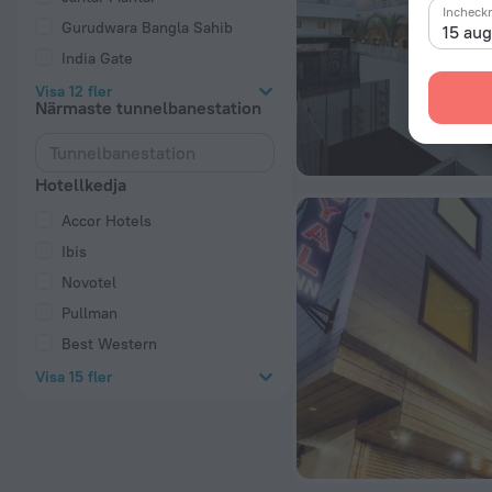
Incheck
Gurudwara Bangla Sahib
15 au
India Gate
Visa 12 fler
Närmaste tunnelbanestation
Hotellkedja
Accor Hotels
Ibis
Novotel
Pullman
Best Western
Visa 15 fler