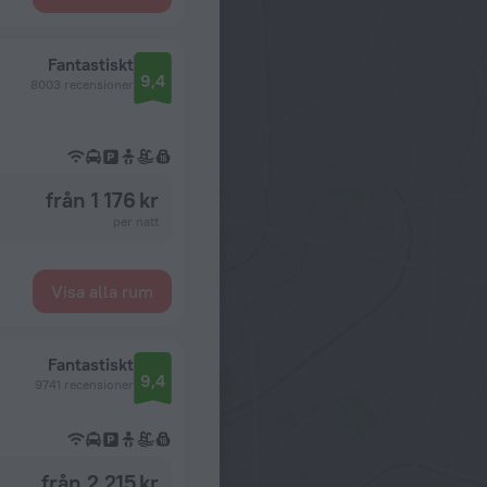
Fantastiskt
9,4
8003 recensioner
från 1 176 kr
per natt
Visa alla rum
Fantastiskt
9,4
9741 recensioner
från 2 215 kr