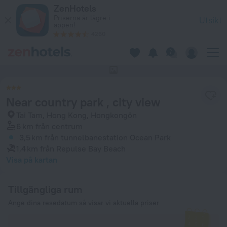
Near country park , city view i Hongkongön – boka nu på ZenH
ZenHotels
Priserna är lägre i
Utsikt
appen!
4260
Det här hotellet har inga foton
Near country park , city view
Tai Tam, Hong Kong, Hongkongön
6 km
från centrum
3,5 km
från tunnelbanestation Ocean Park
1,4 km
från Repulse Bay Beach
Visa på kartan
Tillgängliga rum
Ange dina resedatum så visar vi aktuella priser