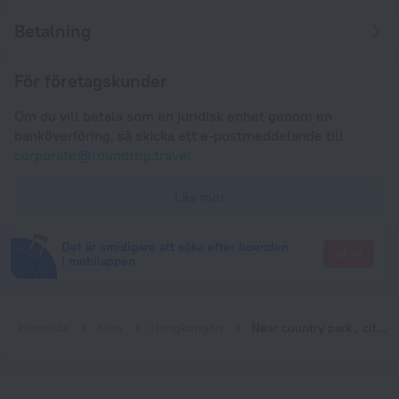
Betalning
För företagskunder
Om du vill betala som en juridisk enhet genom en
banköverföring, så skicka ett e-postmeddelande till
corporate@roundtrip.travel
Läs mer
Det är smidigare att söka efter boenden
Gå dit
i mobilappen
Hemsida
Kina
Hongkongön
Near country park , city view