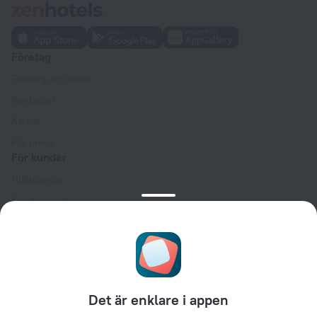
Företag
Företag och team
Kontakter
Karriär
För press
För kunder
Hjälpcenter
Kundsupport
Reseblogg
Inställningar för cookies
Booking Terms & Conditions
För partners
Det är enklare i appen
För hotellägare