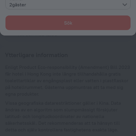
Incheckning och utcheckning
2gäster
Incheckning
Efter 14:00
Sök
Utcheckning
Till och med 12:00
Ytterligare information
Enligt Product Eco-responsibility (Amendment) Bill 2023
får hotel i Hong Kong inte längre tillhandahålla gratis
toalettartiklar av engångsplast eller vatten i plastflaskor
på hotellrummet. Gästerna uppmuntras att ta med sig
egna produkter.
Vissa geografiska datarestriktioner gäller i Kina. Data
ändras av en algoritm som slumpmässigt förskjuter
latitud- och longitudkoordinater av nationella
säkerhetsskäl. Det rekommenderas att ta hänsyn till
detta och själv kontrollera fastighetens exakta läge.