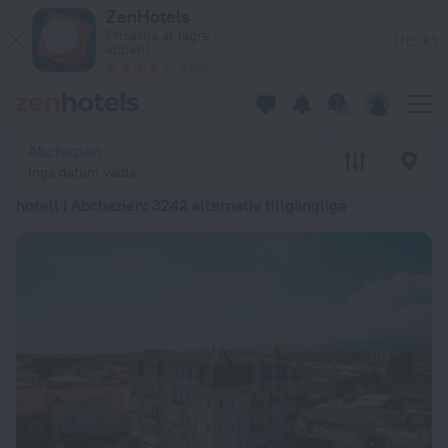
De 20 bästa hotell i Abchazien 2026 från 417 kr – boka nu på 
ZenHotels
Priserna är lägre i
Utsikt
appen!
4260
Abchazien
Inga datum valda
hotell i Abchazien
: 3242 alternativ tillgängliga