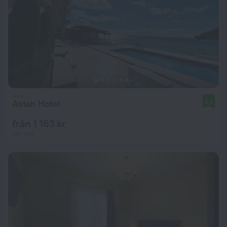
Astan Hotel
8,6
från 1 163 kr
per natt