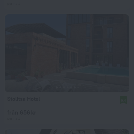
per natt
Stolitsa Hotel
9,4
från 656 kr
per natt