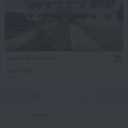
Lucette Guest House
8,8
från 600 kr
per natt
1
2
3
4
5
163
Hemsida
Abchazien