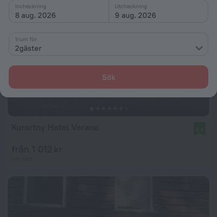
Incheckning
Utcheckning
8 aug. 2026
9 aug. 2026
1rum för
2gäster
Sök
Kurortny Hotel Verano
9,8
från 1 012 kr
per natt