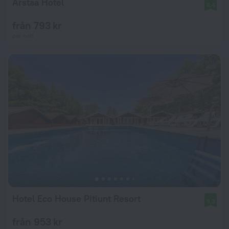
Arstaa Hotel
8,4
från 793 kr
per natt
Hotel Eco House Pitiunt Resort
9,3
från 953 kr