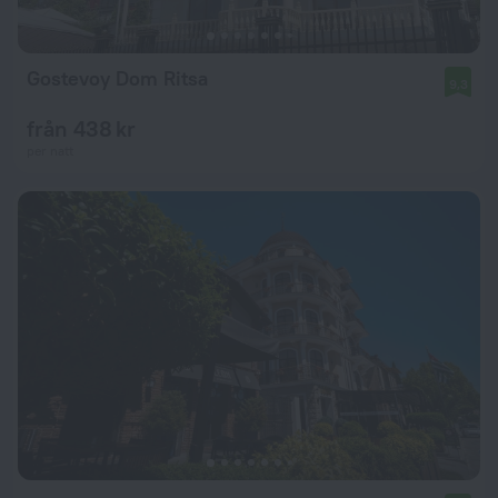
Gostevoy Dom Ritsa
9,3
från 438 kr
per natt