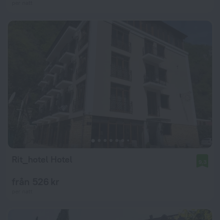
per natt
Rit_hotel Hotel
9,3
från 526 kr
per natt