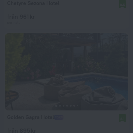
Chetyre Sezona Hotel
9,5
från 961 kr
per natt
Golden Gagra Hotel
8,1
från 895 kr