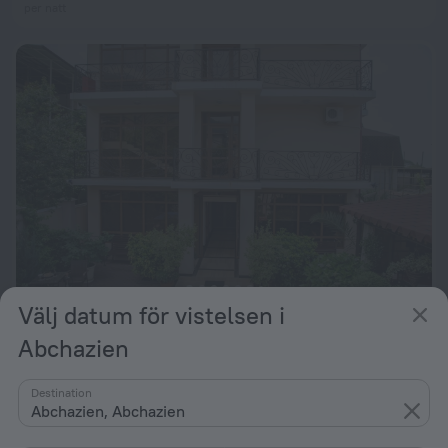
per natt
Välj datum för vistelsen i
Arda Hotel
9,3
Abchazien
från 764 kr
per natt
Destination
Abchazien, Abchazien