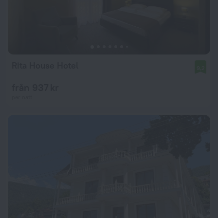
Rita House Hotel
9,2
från 937 kr
per natt