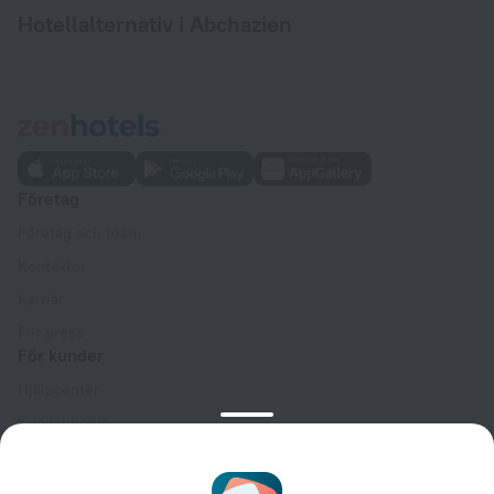
Hotellalternativ i Abchazien
Företag
Företag och team
Kontakter
Karriär
För press
För kunder
Hjälpcenter
Kundsupport
Reseblogg
Inställningar för cookies