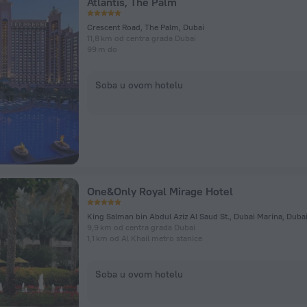
Atlantis, The Palm
Crescent Road, The Palm, Dubai
11,8 km od centra grada Dubai
99 m do
Soba u ovom hotelu
One&Only Royal Mirage Hotel
King Salman bin Abdul Aziz Al Saud St., Dubai Marina, Duba
9,9 km od centra grada Dubai
1,1 km od Al Khail metro stanice
Soba u ovom hotelu