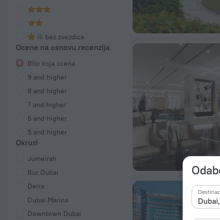
ili bez zvezdica
Ocene na osnovu recenzija
Bilo koja ocena
9 and higher
8 and higher
7 and higher
6 and higher
5 and higher
Okruzi
Jumeirah
Odabe
Bur Dubai
Deira
Destinac
Dubai Marina
Downtown Dubai