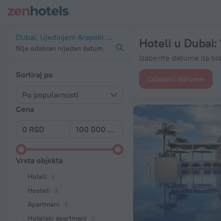
20 najboljih hotela Hoteli u Dubai 2026 od 5.044 RSD - Rezer
Dubai, Ujedinjeni Arapski Emirati
Hoteli u Dubai
:
Nije odabran nijedan datum
Izaberite datume da bis
Sortiraj po
Odaberi datume
Po popularnosti
Cena
Vrsta objekta
Hoteli
Hosteli
Apartmani
Hotelski apartmani