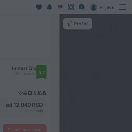
Prijava
Proširi
Fantastično
9,7
1884 recenzije
od 12.040 RSD
po noćenju
Prikaži sve sobe