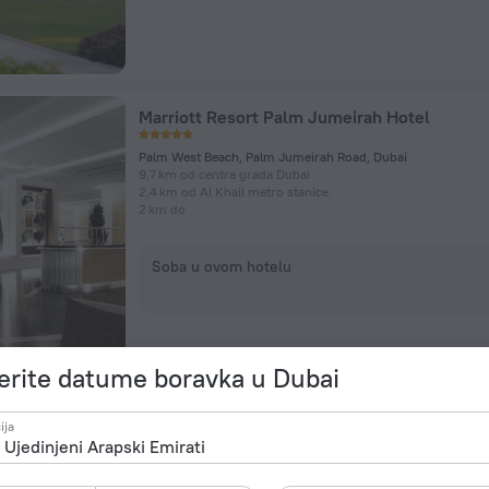
Marriott Resort Palm Jumeirah Hotel
Palm West Beach, Palm Jumeirah Road, Dubai
9,7 km od centra grada Dubai
2,4 km od Al Khail metro stanice
2 km do
Soba u ovom hotelu
rite datume boravka u Dubai
NH Collection Dubai The Palm
ija
Plot No. 220 (381-2730), Palm Jumeirah, Dubai, Dubai
10,2 km od centra grada Dubai