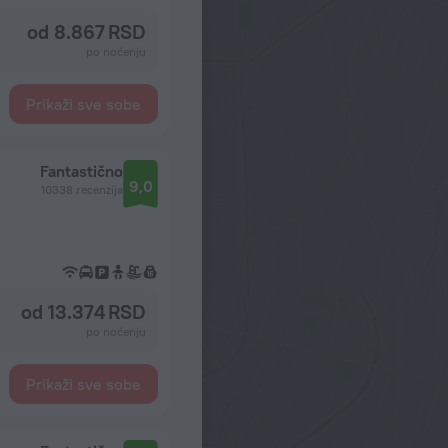
od 8.867 RSD
po noćenju
Prikaži sve sobe
Fantastično
9,0
10338 recenzija
od 13.374 RSD
po noćenju
Prikaži sve sobe