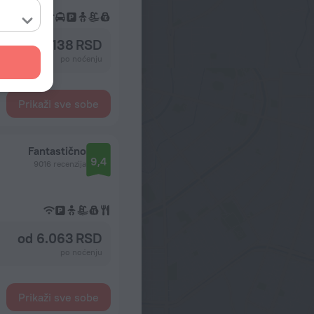
od 11.138 RSD
po noćenju
Prikaži sve sobe
Fantastično
9,4
9016 recenzija
od 6.063 RSD
po noćenju
Prikaži sve sobe