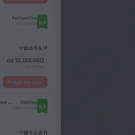
Fantastično
9,0
752 recenzije
od 10.193 RSD
po noćenju
Prikaži sve sobe
Mercure Dubai Barsha Heights Hotel Suites And Apartments
Odlično
8,9
5959 recenzija