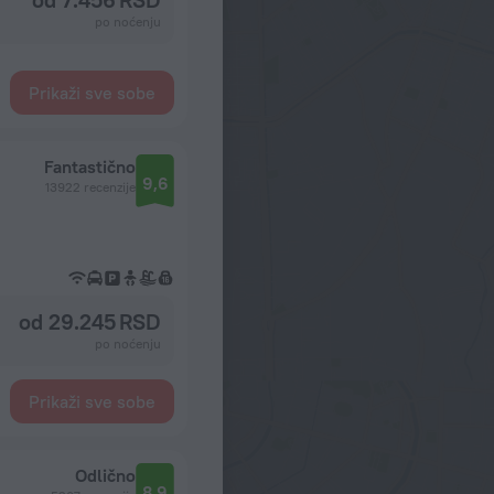
po noćenju
Prikaži sve sobe
Fantastično
9,6
13922 recenzije
od 29.245 RSD
po noćenju
Prikaži sve sobe
Odlično
8,9