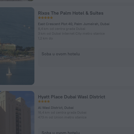
Rixos The Palm Hotel & Suites
East Crescent Plot 40, Palm Jumeirah, Dubai
8,4 km od centra grada Dubai
3 km od Dubai Internet City metro stanice
1,2 km do
Soba u ovom hotelu
Hyatt Place Dubai Wasl District
Al Wasl District, Dubai
16,4 km od centra grada Dubai
473 m od Union metro stanice
Soba u ovom hotelu