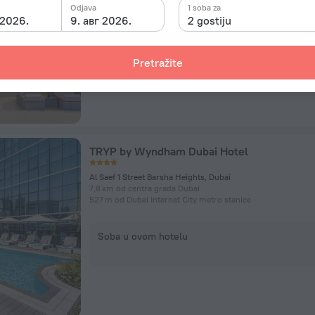
3,2 km od Al Khail metro stanice
Odjava
1 soba za
 2026.
9. авг 2026.
2 gostiju
Soba u ovom hotelu
Pretražite
TRYP by Wyndham Dubai Hotel
Al Saef 1 Street Barsha Heights, Dubai
7,8 km od centra grada Dubai
527 m od Dubai Internet City metro stanice
Soba u ovom hotelu