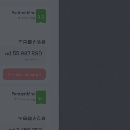
Fantastično
9,6
11970 recenzija
od 55.987 RSD
po noćenju
Prikaži sve sobe
Fantastično
9,1
2137 recenzija
od 7.456 RSD