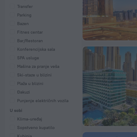
Transfer
Parking
Bazen
Fitnes centar
Bar/Restoran
Konferencijska sala
SPA usluge
Mašina za pranje veša
Ski-staze u blizini
Plaža u blizini
Đakuzi
Punjenje električnih vozila
U sobi
Klima-uređaj
Sopstveno kupatilo
Kuhinja