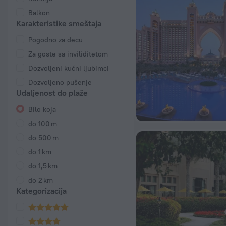
Balkon
Karakteristike smeštaja
Pogodno za decu
Za goste sa inviliditetom
Dozvoljeni kućni ljubimci
Dozvoljeno pušenje
Udaljenost do plaže
Bilo koja
do 100 m
do 500 m
do 1 km
do 1,5 km
do 2 km
Kategorizacija