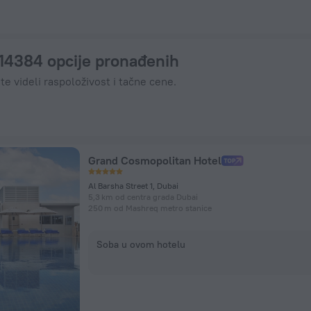
višite odmah preko ZenHotels.com
 14384 opcije pronađenih
te videli raspoloživost i tačne cene.
Grand Cosmopolitan Hotel
Al Barsha Street 1, Dubai
5,3 km od centra grada Dubai
250 m od Mashreq metro stanice
Soba u ovom hotelu