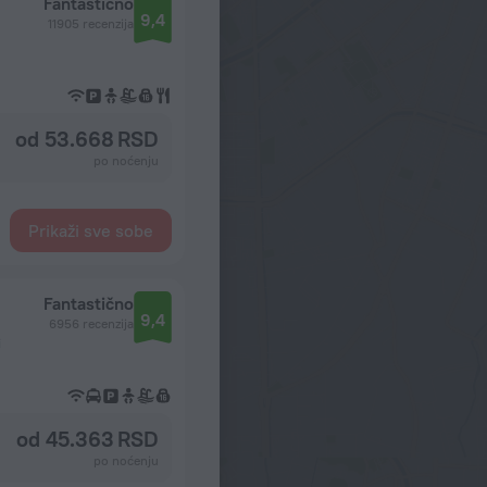
Fantastično
9,4
11905 recenzija
od 53.668 RSD
po noćenju
Prikaži sve sobe
Fantastično
9,4
6956 recenzija
i
od 45.363 RSD
po noćenju