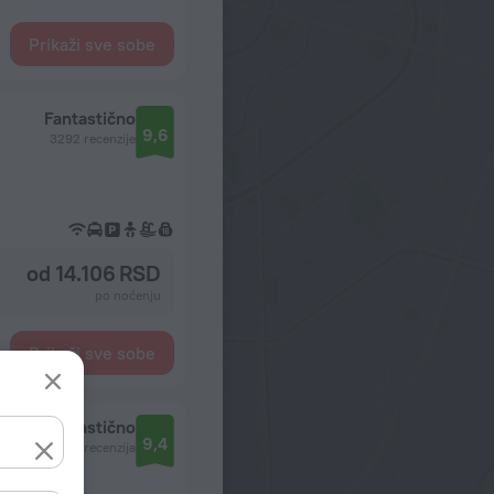
Prikaži sve sobe
Fantastično
9,6
3292 recenzije
od 14.106 RSD
po noćenju
Prikaži sve sobe
Fantastično
9,4
3617 recenzija