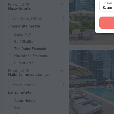
Prijava
Prikaži još 16
8. авг
Naziv hotela
Znamenita mesta
Dubai Mall
Burj Khalifa
The Dubai Fountain
Mall of the Emirates
Burj Al Arab
Prikaži još 16
Najbliža metro stanica
Lanac hotela
Accor Hotels
Ibis