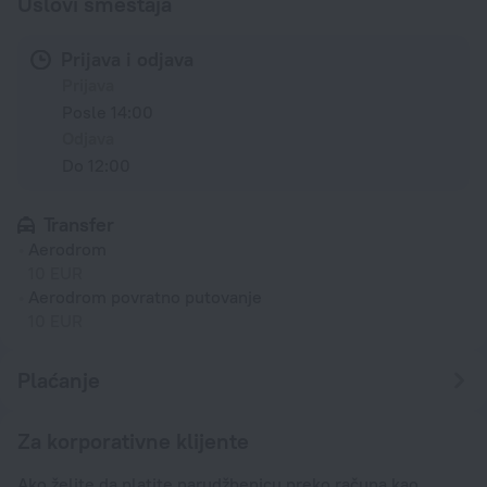
Uslovi smeštaja
Prijava i odjava
Prijava
Posle 14:00
Odjava
Do 12:00
Transfer
Aerodrom
10 EUR
Aerodrom povratno putovanje
10 EUR
Plaćanje
Za korporativne klijente
Ako želite da platite narudžbenicu preko računa kao