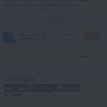
pravno lice, molimo Vas da pošaljete mejl na
corporate@roundtrip.travel
Saznaj više
Jednostavnija je pretraga smeštaja preko
Pregled
mobilne aplikacije
Početna stranica
Senegal
Dakar
La Résidence Dakar
Kompanija
Kompanija i tim