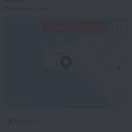
Almadies Zone 2, Dakar
Pogledajte hotele u blizini
500 m
© OpenStreetMap učesnici
OpenStreetMap
Aerodromi