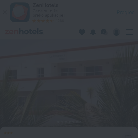
La Résidence Dakar u Dakar - Rezervišite odmah preko ZenHo
ZenHotels
Cene su niže
Pregled
preko aplikacije!
4260