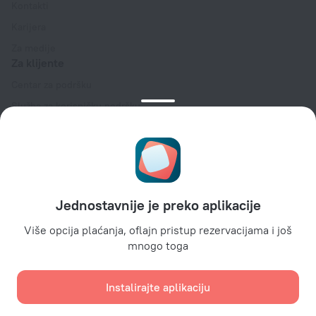
Kontakti
Karijera
Za medije
Za klijente
Centar za podršku
Služba za korisničku podršku
Blog o turizmu
Podešavanja kolačića
Uslovi rezervacije
Za partnere
Jednostavnije je preko aplikacije
Za vlasnike hotela
Za turističke agencije
Više opcija plaćanja, oflajn pristup rezervacijama i još
mnogo toga
Za korporativne klijente
Affiliate program
Instalirajte aplikaciju