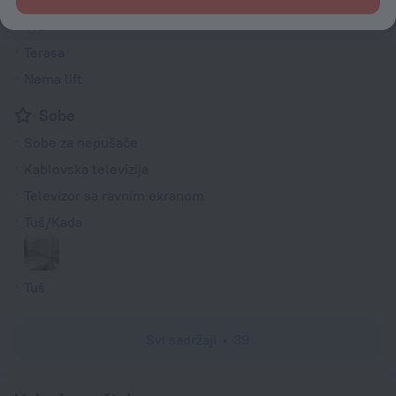
Vrt
Terasa
Nema lift
Sobe
Sobe za nepušače
Kablovska televizija
Televizor sa ravnim ekranom
Tuš/Kada
Tuš
Svi sadržaji
39