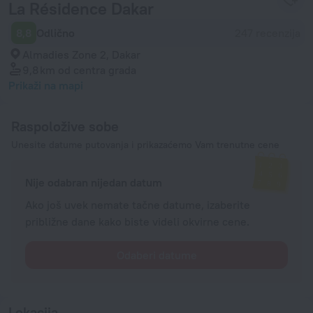
La Résidence Dakar
8,8
Odlično
247 recenzija
Almadies Zone 2, Dakar
9,8 km
od centra grada
Prikaži na mapi
Raspoložive sobe
Unesite datume putovanja i prikazaćemo Vam trenutne cene
Nije odabran nijedan datum
Ako još uvek nemate tačne datume, izaberite
približne dane kako biste videli okvirne cene.
Odaberi datume
Lokacija