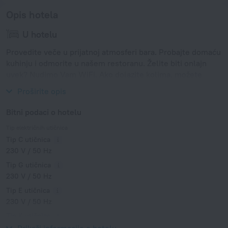
Opis hotela
U hotelu
Provedite veče u prijatnoj atmosferi bara. Probajte domaću
kuhinju i odmorite u našem restoranu. Želite biti onlajn
uvek? Nudimo Vam WiFi. Ako dolazite kolima, možete
parkirati besplatno u parking zoni.
Proširite opis
Bitni podaci o hotelu
Tip električnih utičnica
Tip C utičnica
230 V / 50 Hz
Tip G utičnica
230 V / 50 Hz
Tip E utičnica
230 V / 50 Hz
Tip K utičnica
230 V / 50 Hz