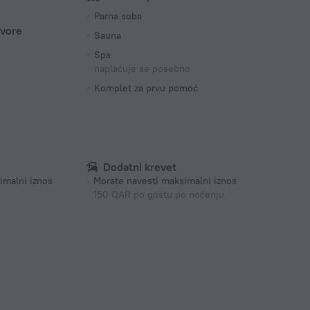
Parna soba
ovore
Sauna
Spa
naplaćuje se posebno
Komplet za prvu pomoć
Dodatni krevet
imalni iznos
Morate navesti maksimalni iznos
150 QAR po gostu po noćenju