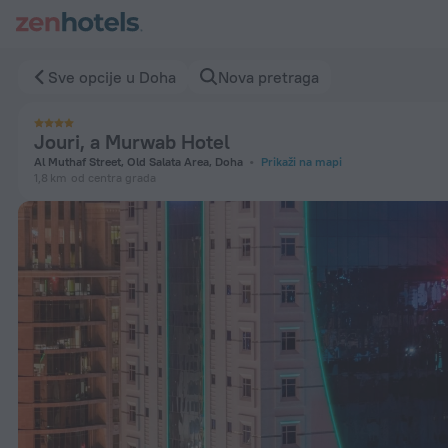
Jouri, a Murwab Hotel u Doha - Rezervišite odmah preko Zen
Sve opcije u Doha
Nova pretraga
Jouri, a Murwab Hotel
Al Muthaf Street, Old Salata Area, Doha
Prikaži na mapi
1,8 km
od centra grada