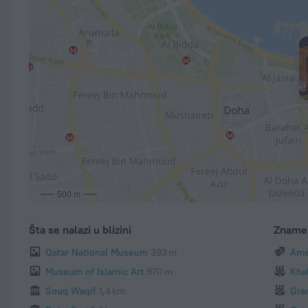
500 m
Šta se nalazi u blizini
Zname
Qatar National Museum
393 m
Ame
Museum of Islamic Art
970 m
Kha
Souq Waqif
1,4 km
Gra