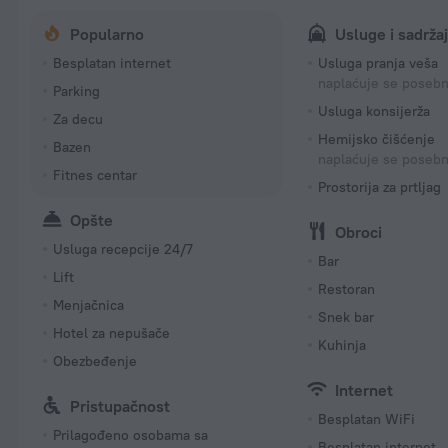
Popularno
Usluge i sadržaj
Besplatan internet
Usluga pranja veša
naplaćuje se poseb
Parking
Usluga konsijerža
Za decu
Hemijsko čišćenje
Bazen
naplaćuje se poseb
Fitnes centar
Prostorija za prtljag
Opšte
Obroci
Usluga recepcije 24/7
Bar
Lift
Restoran
Menjačnica
Snek bar
Hotel za nepušače
Kuhinja
Obezbeđenje
Internet
Pristupačnost
Besplatan WiFi
Prilagođeno osobama sa
Besplatan internet