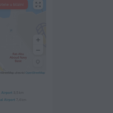
tele u blizini
nStreetMap učesnici
OpenStreetMap
 Airport
3,5 km
al Airport
7,4 km