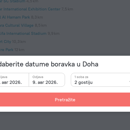
ar SC Stadium
4,5 km
r International Exhibition Center
7,5 km
l Al Hamam Park
8,3 km
ra Cultural Village
8,5 km
ifa International Stadium
9,9 km
t City
10,3 km
ire Park
12 km
aberite datume boravka u Doha
ijava
Odjava
1 soba za
. авг 2026.
9. авг 2026.
2 gostiju
Bitni p
Godina iz
nju i odmorite u našem restoranu. Želite biti onlajn
toji parking zona.
2019
Pretražite
Tip elektr
Tip G ut
240 V /
Tip G ut