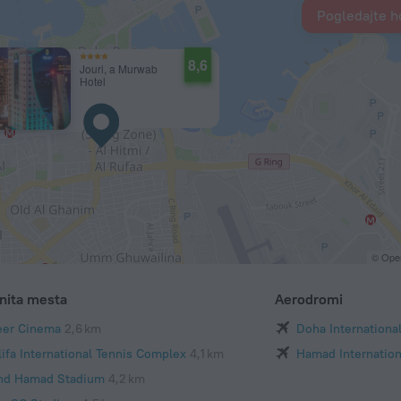
Pogledajte ho
8,6
Jouri, a Murwab
Hotel
© Ope
nita mesta
Aerodromi
er Cinema
2,6 km
Doha International
lifa International Tennis Complex
4,1 km
Hamad Internation
nd Hamad Stadium
4,2 km