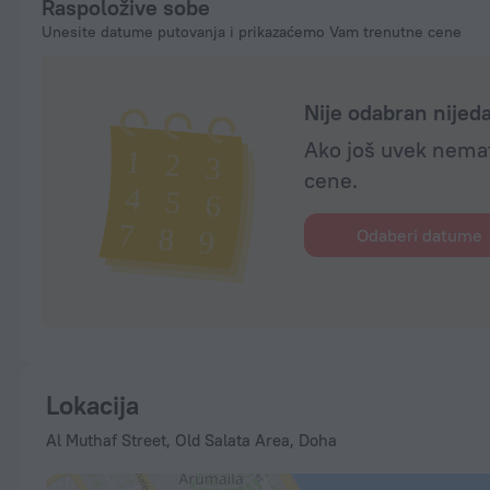
Raspoložive sobe
Unesite datume putovanja i prikazaćemo Vam trenutne cene
Nije odabran nije
Ako još uvek nemat
cene.
Odaberi datume
Lokacija
Al Muthaf Street, Old Salata Area, Doha