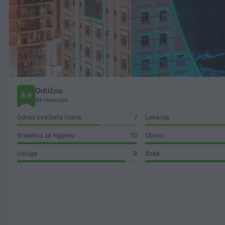
Odlično
8,6
64 recenzije
Odnos kvaliteta i cene
7
Lokacija
Sredstva za higijenu
10
Obroci
Usluga
9
Soba