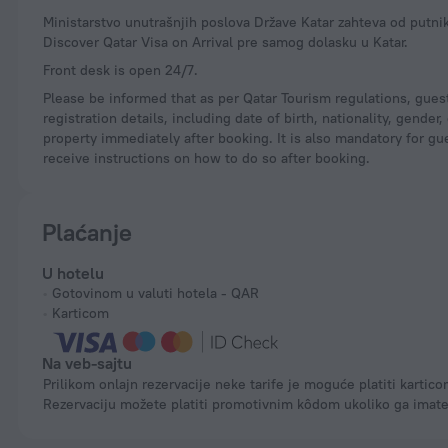
Ministarstvo unutrašnjih poslova Države Katar zahteva od putnika, sa pasošima koje su izdale Indija, Iran, Pakistan i Tajland, da rezervišu svoj smeštaj na portalu
Discover Qatar Visa on Arrival pre samog dolasku u Katar.
Front desk is open 24/7.
Please be informed that as per Qatar Tourism regulations, gues
registration details, including date of birth, nationality, gend
property immediately after booking. It is also mandatory for gue
receive instructions on how to do so after booking.
Plaćanje
U hotelu
Gotovinom u valuti hotela - QAR
Karticom
Na veb-sajtu
Prilikom onlajn rezervacije neke tarife je moguće platiti karticom.
Rezervaciju možete platiti promotivnim kôdom ukoliko ga imate