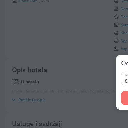
Doha Fort
1,4 km
Qat
Qata
Dah
Kata
Khal
Spor
Asp
Od
Opis hotela
Pr
8
U hotelu
Provedite veče u prijatnoj atmosferi bara. Probajte domaću kuhi
uvek? Nudimo Vam WiFi. Samo za turiste koji putuju kolima, pos
Proširite opis
Usluge i sadržaji