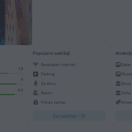
Popularni sadržaji
Atrakcij
Besplatan internet
Qatar
7,8
Parking
Museu
9
Za decu
Souq 
8,8
Bazen
Doha 
Fitnes centar
Amee
Svi sadržaji
•
37