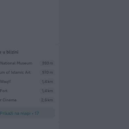
e u blizini
 National Museum
393 m
m of Islamic Art
970 m
Waqif
1,4 km
Fort
1,4 km
r Cinema
2,6 km
Prikaži na mapi
•
17