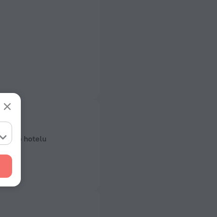
odaci o hotelu
gradnje
ičnih utičnica
ičnica
 50 Hz
ičnica