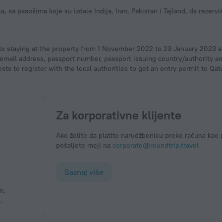
ts staying at the property from 1 November 2022 to 23 January 2023 ar
er, email address, passport number, passport issuing country/authority a
sts to register with the local authorities to get an entry permit to Qat
Za korporativne klijente
Ako želite da platite narudžbenicu preko računa kao 
pošaljete mejl na
corporate@roundtrip.travel
Saznaj više
.