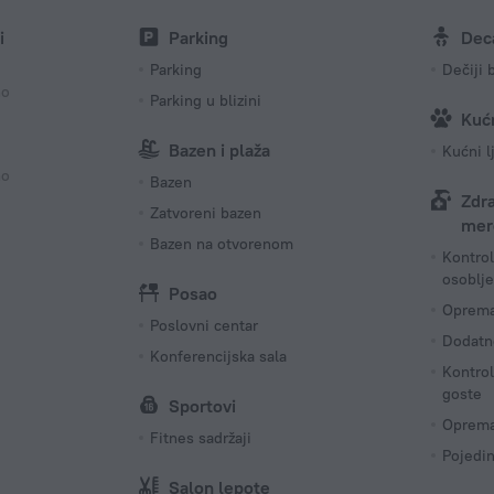
240 V /
i
Parking
Dec
Broj soba
Parking
Dečiji 
136 sob
no
Parking u blizini
Kućn
Bazen i plaža
Kućni l
no
Bazen
Zdr
Zatvoreni bazen
mer
Bazen na otvorenom
Kontrol
osoblje
Posao
Oprema 
Poslovni centar
Dodatn
Konferencijska sala
Kontrol
goste
Sportovi
Oprema 
Fitnes sadržaji
Pojedi
Salon lepote