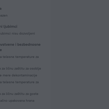
 50 Hz
a
bazen
a
i ljubimci
jubimci nisu dozvoljeni
avstvene i bezbednosne
e
a telesne temperature za
za ličnu zaštitu za osoblje
e mere dekontaminacije
a telesne temperature za
za ličnu zaštitu za goste
načno upakovana hrana